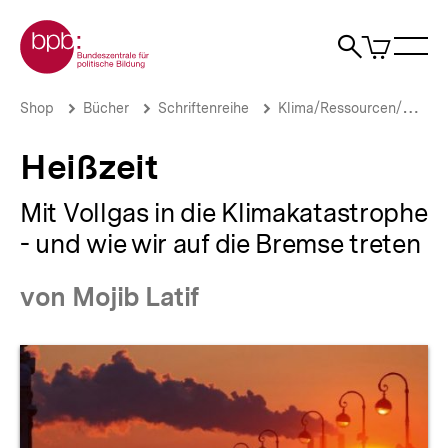
Direkt
Zur Startseite der bpb
zum
0
Artikel
Sho
Seiteninhalt
im
Naviga
Suche
springen
War
öffne
öffnen
öff
Pfadnavigation
Heißzeit
Brotkrümelnavigation
Shop
Bücher
Schriftenreihe
Klima/Ressourcen/Umwelt
|
bpb.de
Heißzeit
Mit Vollgas in die Klimakatastrophe
- und wie wir auf die Bremse treten
von Mojib Latif
Produktvorschau