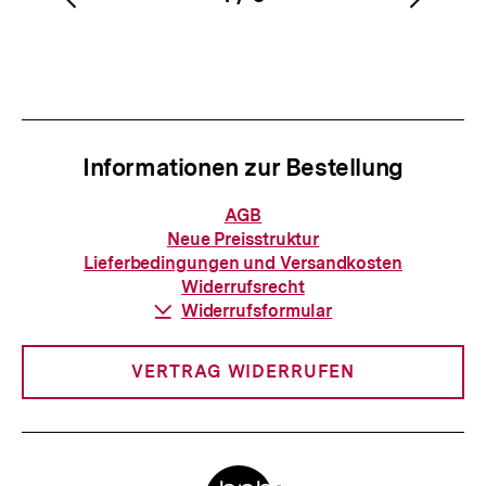
Vorherigen
Nächs
Karussellinhalt
von
Inhalt
Inhalt
anzeigen
anzei
Informationen zur Bestellung
Informationen
AGB
zur
Neue Preisstruktur
Bestellung
Lieferbedingungen und Versandkosten
Widerrufsrecht
Download-
Widerrufsformular
Link:
VERTRAG WIDERRUFEN