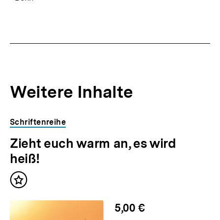
Weitere Inhalte
Inhaltskarousell
Inhaltskarussell
Schriftenreihe
für
überspringen
Zieht euch warm an, es wird
weitere
Inhalte
heiß!
Inhalt
merken
5,00 €