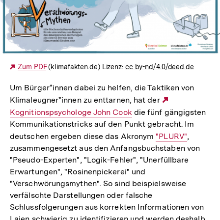
Externer
Zum PDF
(klimafakten.de) Lizenz:
cc by-nd/4.0/deed.de
Link:
Um Bürger*innen dabei zu helfen, die Taktiken von
Klimaleugner*innen zu enttarnen, hat der
Externer
Kognitionspsychologe John Cook
die fünf gängigsten
Link:
Kommunikationstricks auf den Punkt gebracht. Im
deutschen ergeben diese das Akronym
Interner
"PLURV"
,
zusammengesetzt aus den Anfangsbuchstaben von
Link:
"Pseudo-Experten", "Logik-Fehler", "Unerfüllbare
Erwartungen", "Rosinenpickerei" und
"Verschwörungsmythen". So sind beispielsweise
verfälschte Darstellungen oder falsche
Schlussfolgerungen aus korrekten Informationen von
Laien schwierig zu identifizieren und werden deshalb