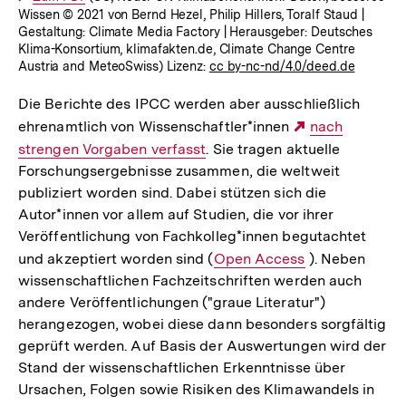
Wissen © 2021 von Bernd Hezel, Philip Hillers, Toralf Staud |
Link:
Gestaltung: Climate Media Factory | Herausgeber: Deutsches
Klima-Konsortium, klimafakten.de, Climate Change Centre
Austria and MeteoSwiss) Lizenz:
cc by-nc-nd/4.0/deed.de
Die Berichte des IPCC werden aber ausschließlich
ehrenamtlich von Wissenschaftler*innen
Externer
nach
strengen Vorgaben verfasst
. Sie tragen aktuelle
Link:
Forschungsergebnisse zusammen, die weltweit
publiziert worden sind. Dabei stützen sich die
Autor*innen vor allem auf Studien, die vor ihrer
Veröffentlichung von Fachkolleg*innen begutachtet
und akzeptiert worden sind (
Interner
Open Access
). Neben
wissenschaftlichen Fachzeitschriften werden auch
Link:
andere Veröffentlichungen ("graue Literatur")
herangezogen, wobei diese dann besonders sorgfältig
geprüft werden. Auf Basis der Auswertungen wird der
Stand der wissenschaftlichen Erkenntnisse über
Ursachen, Folgen sowie Risiken des Klimawandels in