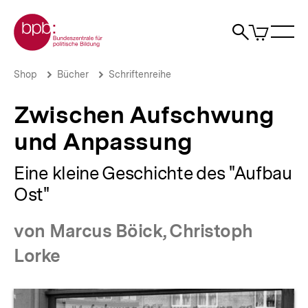
Direkt
Zur Startseite der bpb
zum
0
Artikel
Sho
Seiteninhalt
im
Naviga
Suche
springen
War
öffne
öffnen
öff
Pfadnavigation
Zwischen
Brotkrümelnavigation
Shop
Bücher
Schriftenreihe
Aufschwung
und
Zwischen Aufschwung
Anpassung
|
und Anpassung
bpb.de
Eine kleine Geschichte des "Aufbau
Ost"
von Marcus Böick, Christoph
Lorke
Produktvorschau