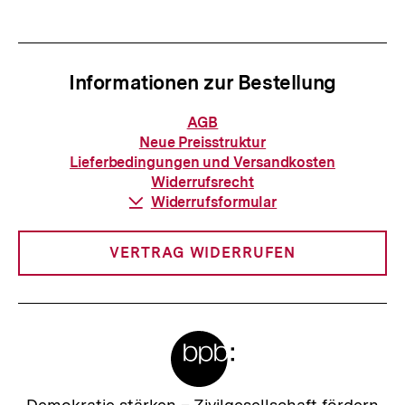
anzeigen
anzei
Informationen zur Bestellung
Informationen
AGB
zur
Neue Preisstruktur
Bestellung
Lieferbedingungen und Versandkosten
Widerrufsrecht
Download-
Widerrufsformular
Link:
VERTRAG WIDERRUFEN
Meta-
Links
Zur
Demokratie stärken –
Zivilgesellschaft fördern