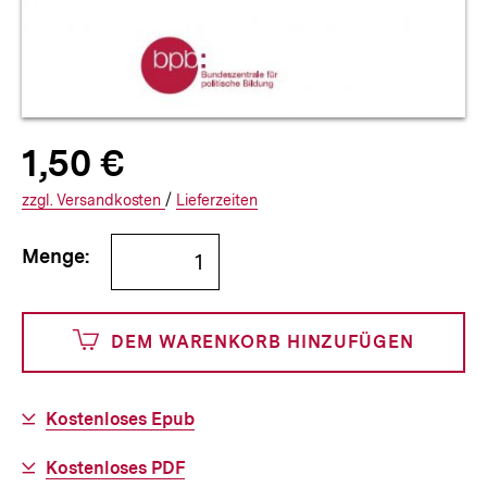
Allgemeine
Produktpreis:
1,50 €
1
zuzüglich
Informationen
€
Versandkosten
Interner
Informationen
zzgl.
zuzüglichen
Versandkosten
/
Interner
Informationen
Lieferzeiten
Link:
zu
Link:
zu
Bestellmenge
und
den
den
Menge:
angeben
150
DEM WARENKORB HINZUFÜGEN
Cents
Download-
Kostenloses Epub
Link:
Download-
Kostenloses PDF