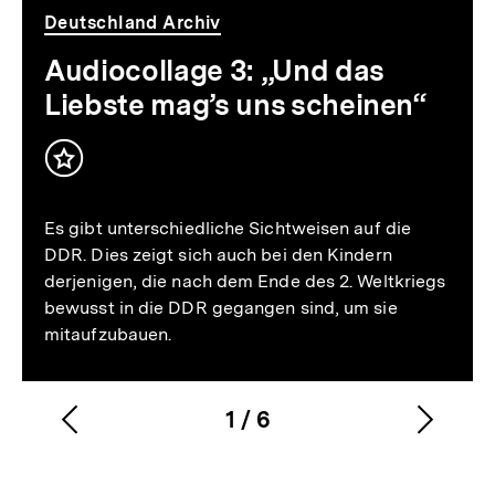
Deutschland Archiv
Audiocollage 3: „Und das
Liebste mag’s uns scheinen“
Inhalt
merken
Es gibt unterschiedliche Sichtweisen auf die
DDR. Dies zeigt sich auch bei den Kindern
derjenigen, die nach dem Ende des 2. Weltkriegs
bewusst in die DDR gegangen sind, um sie
mitaufzubauen.
1
/
6
Vorherigen
Nächs
Karussellinhalt
von
Inhalt
Inhalt