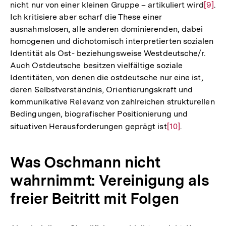
nicht nur von einer kleinen Gruppe – artikuliert wird
Zur
[9]
.
Ich kritisiere aber scharf die These einer
Auflö
ausnahmslosen, alle anderen dominierenden, dabei
der
homogenen und dichotomisch interpretierten sozialen
Fußno
Identität als Ost- beziehungsweise Westdeutsche/r.
Auch Ostdeutsche besitzen vielfältige soziale
Identitäten, von denen die ostdeutsche nur eine ist,
deren Selbstverständnis, Orientierungskraft und
kommunikative Relevanz von zahlreichen strukturellen
Bedingungen, biografischer Positionierung und
situativen Herausforderungen geprägt ist
Zur
[10]
.
Auflösung
der
Was Oschmann nicht
Fußnote
wahrnimmt: Vereinigung als
freier Beitritt mit Folgen