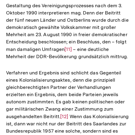
Gestaltung des Vereinigungsprozesses nach dem 3.
Oktober 1990 interpretieren mag. Denn der Beitritt
der fünf neuen Länder und Ostberlins wurde durch die
demokratisch gewählte Volkskammer mit großer
Mehrheit am 23. August 1990 in freier demokratischer
Entscheidung beschlossen; ein Beschluss, den – folgt
man damaligen Umfragen
Zur
[11]
– eine deutliche
Mehrheit der DDR-Bevölkerung grundsätzlich mittrug.
Auflösung
der
Fußnote
Verfahren und Ergebnis sind schlicht das Gegenteil
eines Kolonialisierungsaktes, denn die prinzipiell
gleichberechtigten Partner der Verhandlungen
erzielten ein Ergebnis, dem beide Parteien jeweils
autonom zustimmten. Es gab keinen politischen oder
gar militärischen Zwang einer Zustimmung zum
ausgehandelten Beitritt.
Zur
[12]
Wenn das Kolonialisierung
ist, dann war nicht nur der Beitritt des Saarlandes zur
Auflösung
Bundesrepublik 1957 eine solche, sondern sind es
der