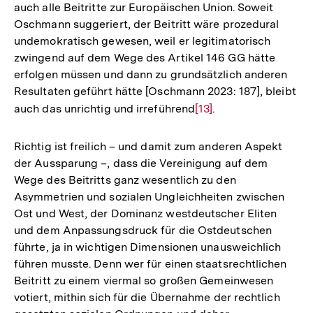
auch alle Beitritte zur Europäischen Union. Soweit
Fußnote
Oschmann suggeriert, der Beitritt wäre prozedural
undemokratisch gewesen, weil er legitimatorisch
zwingend auf dem Wege des Artikel 146 GG hätte
erfolgen müssen und dann zu grundsätzlich anderen
Resultaten geführt hätte [Oschmann 2023: 187], bleibt
auch das unrichtig und irreführend
Zur
[13]
.
Auflösung
der
Richtig ist freilich – und damit zum anderen Aspekt
Fußnote
der Aussparung –, dass die Vereinigung auf dem
Wege des Beitritts ganz wesentlich zu den
Asymmetrien und sozialen Ungleichheiten zwischen
Ost und West, der Dominanz westdeutscher Eliten
und dem Anpassungsdruck für die Ostdeutschen
führte, ja in wichtigen Dimensionen unausweichlich
führen musste. Denn wer für einen staatsrechtlichen
Beitritt zu einem viermal so großen Gemeinwesen
votiert, mithin sich für die Übernahme der rechtlich