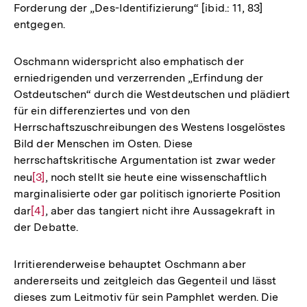
Forderung der „Des-Identifizierung“ [ibid.: 11, 83]
entgegen.
Oschmann widerspricht also emphatisch der
erniedrigenden und verzerrenden „Erfindung der
Ostdeutschen“ durch die Westdeutschen und plädiert
für ein differenziertes und von den
Herrschaftszuschreibungen des Westens losgelöstes
Bild der Menschen im Osten. Diese
herrschaftskritische Argumentation ist zwar weder
neu
Zur
[3]
, noch stellt sie heute eine wissenschaftlich
marginalisierte oder gar politisch ignorierte Position
Auflösung
dar
Zur
[4]
, aber das tangiert nicht ihre Aussagekraft in
der
der Debatte.
Auflösung
Fußnote
der
Fußnote
Irritierenderweise behauptet Oschmann aber
andererseits und zeitgleich das Gegenteil und lässt
dieses zum Leitmotiv für sein Pamphlet werden. Die