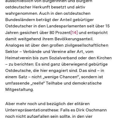
ausschließlich von Bürgerinnen und Bürgern
ostdeutscher Herkunft besetzt und aktiv
wahrgenommen. Auch in den ostdeutschen
Bundesländern beträgt der Anteil gebürtiger
Ostdeutscher in den Landesparlamenten seit über 15
Jahren gesichert über 80 Prozent
Zur
[14]
und entspricht
damit weitgehend ihrem Bevölkerungsanteil.
Auflösung
Analoges ist über den großen zivilgesellschaftlichen
der
Sektor – Verbände und Vereine aller Art, vom
Fußnote
Heimatverein bis zum Sozialverband oder den Kirchen
– zu berichten: Es sind ganz überwiegend gebürtige
Ostdeutsche, die hier engagiert sind. Das sind – in
einem Satz – nicht „wenige Chancen“, sondern ist
umfassende „reelle“ Teilhabe und demokratische
Mitgestaltung.
Aber mehr noch und bezüglich der elitären
Unterrepräsentationsthese: Falls es Dirk Oschmann
Zum
noch nicht aufgefallen sein sollte, in den vier
Seite