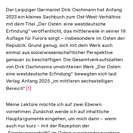
Der Leipziger Germanist Dirk Oschmann hat Anfang
2023 ein kleines Sachbuch zum Ost-West-Verhältnis
mit dem Titel „Der Osten: eine westdeutsche
Erfindung“ veröffentlicht, das mittlerweile in seiner 19.
Auflage für Furore sorgt – insbesondere im Osten der
Republik. Grund genug, sich mit dem Werk auch
einmal aus sozialwissenschaftlicher Perspektive
genauer zu beschäftigen. Die Gesamtverkaufszahlen
von Dirk Oschmanns umstrittenen Werk „Der Osten:
eine westdeutsche Erfindung“ bewegten sich laut
Verlag Anfang 2025 „im mittleren sechsstelligen
Bereich“.
Zur
[1]
Auflösung
der
Meine Lektüre möchte ich auf zwei Ebenen
Fußnote
vornehmen. Zunächst werde ich auf inhaltliche
Hauptargumente eingehen, um mich dann – wenn
auch nur kurz – mit der Rezeption der
„Empörungsschrift“ im Osten auseinanderzusetzen.