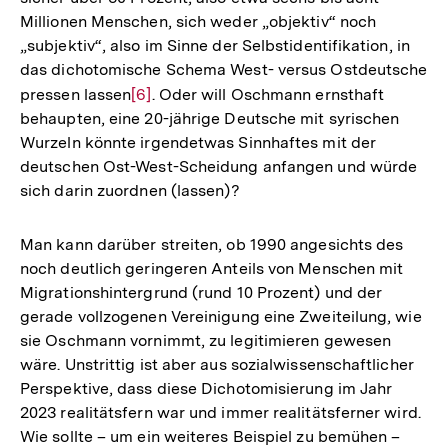
Millionen Menschen, sich weder „objektiv“ noch
„subjektiv“, also im Sinne der Selbstidentifikation, in
das dichotomische Schema West- versus Ostdeutsche
pressen lassen
Zur
[6]
. Oder will Oschmann ernsthaft
behaupten, eine 20-jährige Deutsche mit syrischen
Auflösung
Wurzeln könnte irgendetwas Sinnhaftes mit der
der
deutschen Ost-West-Scheidung anfangen und würde
Fußnote
sich darin zuordnen (lassen)?
Man kann darüber streiten, ob 1990 angesichts des
noch deutlich geringeren Anteils von Menschen mit
Migrationshintergrund (rund 10 Prozent) und der
gerade vollzogenen Vereinigung eine Zweiteilung, wie
sie Oschmann vornimmt, zu legitimieren gewesen
wäre. Unstrittig ist aber aus sozialwissenschaftlicher
Perspektive, dass diese Dichotomisierung im Jahr
2023 realitätsfern war und immer realitätsferner wird.
Wie sollte – um ein weiteres Beispiel zu bemühen –