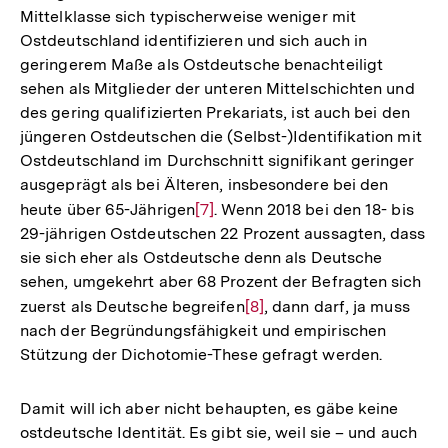
Mittelklasse sich typischerweise weniger mit
Ostdeutschland identifizieren und sich auch in
geringerem Maße als Ostdeutsche benachteiligt
sehen als Mitglieder der unteren Mittelschichten und
des gering qualifizierten Prekariats, ist auch bei den
jüngeren Ostdeutschen die (Selbst-)Identifikation mit
Ostdeutschland im Durchschnitt signifikant geringer
ausgeprägt als bei Älteren, insbesondere bei den
heute über 65-Jährigen
Zur
[7]
. Wenn 2018 bei den 18- bis
29-jährigen Ostdeutschen 22 Prozent aussagten, dass
Auflösung
sie sich eher als Ostdeutsche denn als Deutsche
der
sehen, umgekehrt aber 68 Prozent der Befragten sich
Fußnote
zuerst als Deutsche begreifen
Zur
[8]
, dann darf, ja muss
nach der Begründungsfähigkeit und empirischen
Auflösung
Stützung der Dichotomie-These gefragt werden.
der
Fußnote
Damit will ich aber nicht behaupten, es gäbe keine
ostdeutsche Identität. Es gibt sie, weil sie – und auch