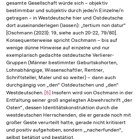
gesamte Gesellschaft würde sich – objektiv
bestimmbar und subjektiv durch jede/n Einzelne/n
getragen – in Westdeutsche hier und Ostdeutsche
dort auseinanderlegen (lassen): „tertium non datur“
[Oschmann (2023): 19, siehe auch 20-22, 79/80].
Konsequenterweise spricht Oschmann – bis auf
wenige dünne Hinweise auf einzelne und nur
exemplarisch gedachte ostdeutsche Verlierer-
Gruppen (Männer bestimmter Geburtskohorten,
Lohnabhängige, Wissenschaftler, Rentner,
Schriftsteller, Maler und so weiter) – dann auch
durchgängig von „den“ Ostdeutschen und „den“
Westdeutschen.
Zur
[5]
Insofern wird von Oschmann in der
Entfaltung seiner groß angelegten Abwehrschrift „der
Auflösung
Osten“, dessen Identitätskonstruktion durch die
der
westdeutschen Herrschenden, die er gerade noch mit
Fußnote
großer Geste verurteilt hatte, gerade nicht kritisiert
und positiv aufgehoben, sondern „,nacherfunden“,
selbst betätigt und bestätigt.