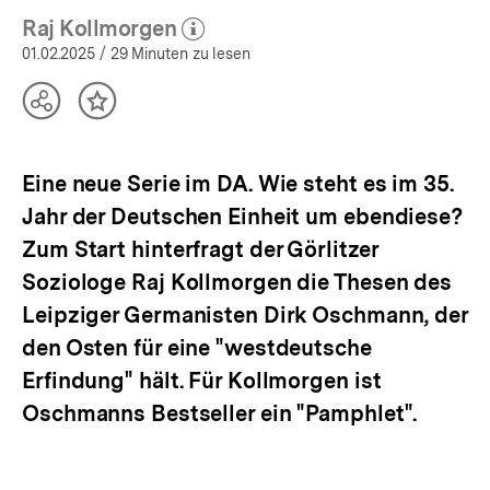
Raj Kollmorgen
(Mehr zum Autor)
öffnen
01.02.2025
/ 29 Minuten zu lesen
Teilen
Inhalt
Optionen
merken
anzeigen
Eine neue Serie im DA. Wie steht es im 35.
Jahr der Deutschen Einheit um ebendiese?
Zum Start hinterfragt der Görlitzer
Soziologe Raj Kollmorgen die Thesen des
Leipziger Germanisten Dirk Oschmann, der
den Osten für eine "westdeutsche
Erfindung" hält. Für Kollmorgen ist
Oschmanns Bestseller ein "Pamphlet".