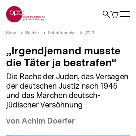
Direkt
Zur Startseite der bpb
zum
0
Artikel
Sho
Seiteninhalt
im
Naviga
Suche
springen
War
öffne
öffnen
öff
Pfadnavigation
„Irgendjemand
Brotkrümelnavigation
Shop
Bücher
Schriftenreihe
2023
musste
die
„Irgendjemand musste
Täter
ja
die Täter ja bestrafen“
bestrafen“
|
bpb.de
Die Rache der Juden, das Versagen
der deutschen Justiz nach 1945
und das Märchen deutsch-
jüdischer Versöhnung
von Achim Doerfer