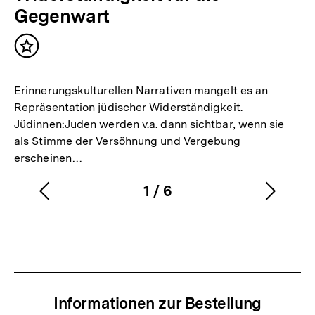
Gegenwart
Inhalt
merken
Erinnerungskulturellen Narrativen mangelt es an
Repräsentation jüdischer Widerständigkeit.
Jüdinnen:Juden werden v.a. dann sichtbar, wenn sie
als Stimme der Versöhnung und Vergebung
erscheinen…
1
/
6
Vorherigen
Nächs
Karussellinhalt
von
Inhalt
Inhalt
anzeigen
anzei
Informationen zur Bestellung