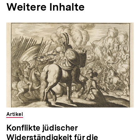
Weitere Inhalte
Inhaltskarousell
Inhaltskarussell
für
überspringen
weitere
Inhalte
Artikel
Konflikte jüdischer
Widerständigkeit für die