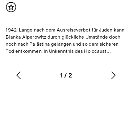
Inhalt
merken
1942: Lange nach dem Ausreiseverbot für Juden kann
Blanka Alperowitz durch glückliche Umstände doch
noch nach Palästina gelangen und so dem sicheren
Tod entkommen. In Unkenntnis des Holocaust…
1
/
2
Vorherigen
Nächs
Karussellinhalt
von
Inhalt
Inhalt
anzeigen
anzei