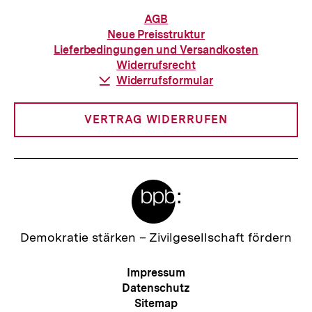
Informationen
AGB
zur
Neue Preisstruktur
Bestellung
Lieferbedingungen und Versandkosten
Widerrufsrecht
Download-
Widerrufsformular
Link:
VERTRAG WIDERRUFEN
Meta-
Links
Zur
Demokratie stärken –
Zivilgesellschaft fördern
Startseite
der
Meta-
Impressum
bpb
Navigation
Datenschutz
Sitemap