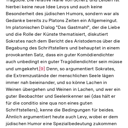
hierbei keine neue Idee Levys und auch keine
Besonderheit des jüdischen Humors, sondern war als
Gedanke bereits zu Platons Zeiten ein Allgemeingut.
Im platonischen Dialog "Das Gastmahl", der die Liebe
und die Rolle der Künste thematisiert, diskutiert
Sokrates nach dem Bericht des Aristodemos über die
Begabung des Schriftstellers und behauptet in einem
provokanten Satz, dass ein guter Komödiendichter
auch unbedingt ein guter Tragödiendichter sein müsse
und umgekehrt.
Zur
[9]
Denn, so argumentiert Sokrates,
die Extremzustände der menschlichen Seele lägen
Auflösung
immer nah beieinander, und so könne Lachen in
der
Weinen übergehen und Weinen in Lachen, und wer ein
Fußnote
guter Beobachter und Seelenkenner sei (das hält er
für die conditio sine qua non eines guten
Schriftstellers), kenne die Bedingungen für beides.
Ähnlich argumentiert heute auch Levy, wobei er dem
jüdischen Humor eine Spezialbedeutung zukommen