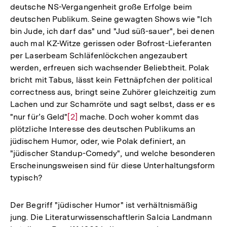
deutsche NS-Vergangenheit große Erfolge beim
deutschen Publikum. Seine gewagten Shows wie "Ich
bin Jude, ich darf das" und "Jud süß-sauer", bei denen
auch mal KZ-Witze gerissen oder Bofrost-Lieferanten
per Laserbeam Schläfenlöckchen angezaubert
werden, erfreuen sich wachsender Beliebtheit. Polak
bricht mit Tabus, lässt kein Fettnäpfchen der political
correctness aus, bringt seine Zuhörer gleichzeitig zum
Lachen und zur Schamröte und sagt selbst, dass er es
"nur für’s Geld"
Zur
[2]
mache. Doch woher kommt das
plötzliche Interesse des deutschen Publikums an
Auflösung
jüdischem Humor, oder, wie Polak definiert, an
der
"jüdischer Standup-Comedy", und welche besonderen
Fußnote
Erscheinungsweisen sind für diese Unterhaltungsform
typisch?
Der Begriff "jüdischer Humor" ist verhältnismäßig
jung. Die Literaturwissenschaftlerin Salcia Landmann