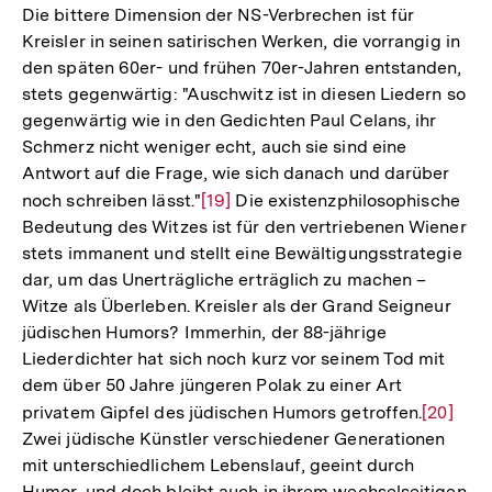
Die bittere Dimension der NS-Verbrechen ist für
Kreisler in seinen satirischen Werken, die vorrangig in
den späten 60er- und frühen 70er-Jahren entstanden,
stets gegenwärtig: "Auschwitz ist in diesen Liedern so
gegenwärtig wie in den Gedichten Paul Celans, ihr
Schmerz nicht weniger echt, auch sie sind eine
Antwort auf die Frage, wie sich danach und darüber
noch schreiben lässt."
Zur
[19]
Die existenzphilosophische
Bedeutung des Witzes ist für den vertriebenen Wiener
Auflösung
stets immanent und stellt eine Bewältigungsstrategie
der
dar, um das Unerträgliche erträglich zu machen –
Fußnote
Witze als Überleben. Kreisler als der Grand Seigneur
jüdischen Humors? Immerhin, der 88-jährige
Liederdichter hat sich noch kurz vor seinem Tod mit
dem über 50 Jahre jüngeren Polak zu einer Art
privatem Gipfel des jüdischen Humors getroffen.
Zur
[20]
Zwei jüdische Künstler verschiedener Generationen
Auflösu
mit unterschiedlichem Lebenslauf, geeint durch
der
Humor, und doch bleibt auch in ihrem wechselseitigen