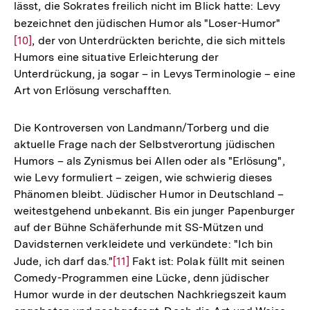
lässt, die Sokrates freilich nicht im Blick hatte: Levy
bezeichnet den jüdischen Humor als "Loser-Humor"
Zur
[10]
, der von Unterdrückten berichte, die sich mittels
Aufl
Humors eine situative Erleichterung der
der
Unterdrückung, ja sogar – in Levys Terminologie – eine
Fußn
Art von Erlösung verschafften.
Die Kontroversen von Landmann/Torberg und die
aktuelle Frage nach der Selbstverortung jüdischen
Humors – als Zynismus bei Allen oder als "Erlösung",
wie Levy formuliert – zeigen, wie schwierig dieses
Phänomen bleibt. Jüdischer Humor in Deutschland –
weitestgehend unbekannt. Bis ein junger Papenburger
auf der Bühne Schäferhunde mit SS-Mützen und
Davidsternen verkleidete und verkündete: "Ich bin
Jude, ich darf das."
Zur
[11]
Fakt ist: Polak füllt mit seinen
Comedy-Programmen eine Lücke, denn jüdischer
Auflösung
Humor wurde in der deutschen Nachkriegszeit kaum
der