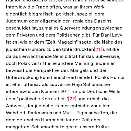
Fußnote
Interview die Frage offen, was an ihrem Werk
eigentlich biografisch, politisch, speziell dem
Judentum oder allgemein der Ironie des Daseins
geschuldet ist, zumal es Querverbindungen zwischen
dem Privaten und dem Politischen gibt. Für Dani Levy
ist es, wie er dem "Zeit-Magazin" sagte, die Nähe des
jüdischen Humors zu den Unterdrückten
Zur
[21]
und die
daraus erwachsende Sensibilität für das Subversive,
Auflösung
doch Polak vertritt eine andere Meinung, indem er
der
bewusst die Perspektive des Mangels und der
Fußnote
Unterdrückung künstlerisch verfremdet. Polaks Humor
ist eher offensiv als subversiv. Hajo Schumacher
interviewte den Komiker 2011 für die Deutsche Welle
über "politische Korrektheit"
Zur
[22]
und erhielt die
Antwort, der jüdische Humor enthielte vor allem
Auflösung
Wahrheit, Sarkasmus und Mut – Eigenschaften, die
der
dem deutschen Humor seit langer Zeit eher
Fußnote
mangelten. Schumacher folgerte, unsere Kultur