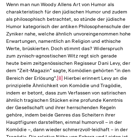
der
Wenn man nun Woody Allens Art von Humor als
Fußnote
charakteristisch für den jüdischen Humor und zudem
als philosophisch betrachtet, so stünde der jüdische
Humor kategorisch der antiken Philosophenschule der
Zyniker nahe, welche ähnlich unvoreingenommen hohe
Erwartungen, namentlich an Religion und ethische
Werte, brüskierten. Doch stimmt das? Widerspruch
zum zynisch-agnostischen Witz regt sich gerade
heute beim zeitgenössischen Regisseur Dani Levy, der
dem "Zeit-Magazin" sagte, Komödien gehörten "in den
Bereich der Erlösung".
Zur
[8]
Hierbei erinnert Levy an die
prinzipielle Ähnlichkeit von Komödie und Tragödie,
Auflösung
indem er betont, dass zum Verfassen von satirischen
der
ähnlich tragischen Stücken eine profunde Kenntnis
Fußnote
der Gesellschaft und ihrer herrschenden Regeln
gehöre, indem beide Genres das Scheitern ihrer
Hauptfiguren darstellten, einmal humorvoll – in der
Komödie –, dann wieder schmerzvoll-leidhaft – in der
Tragödie. Die relative Nähe von Scherz und Leiden ist