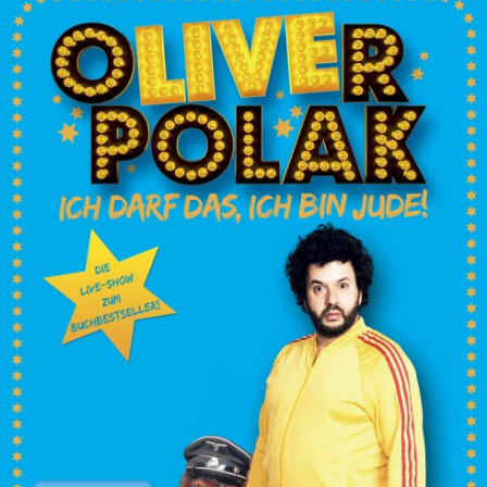
In
Lightbox
öffnen