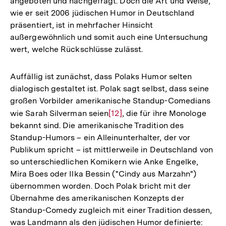
angeboten und nachgefragt. Doch die Art und Weise,
Fußnote
wie er seit 2006 jüdischen Humor in Deutschland
präsentiert, ist in mehrfacher Hinsicht
außergewöhnlich und somit auch eine Untersuchung
wert, welche Rückschlüsse zulässt.
Auffällig ist zunächst, dass Polaks Humor selten
dialogisch gestaltet ist. Polak sagt selbst, dass seine
großen Vorbilder amerikanische Standup-Comedians
wie Sarah Silverman seien
Zur
[12]
, die für ihre Monologe
bekannt sind. Die amerikanische Tradition des
Auflösung
Standup-Humors – ein Alleinunterhalter, der vor
der
Publikum spricht – ist mittlerweile in Deutschland von
Fußnote
so unterschiedlichen Komikern wie Anke Engelke,
Mira Boes oder Ilka Bessin ("Cindy aus Marzahn")
übernommen worden. Doch Polak bricht mit der
Übernahme des amerikanischen Konzepts der
Standup-Comedy zugleich mit einer Tradition dessen,
was Landmann als den jüdischen Humor definierte: