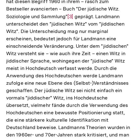
hat diesen Begriff 1960 in ihrem – rasch zum
Bestseller avancierten – Buch "Der jüdische Witz.
Soziologie und Sammlung"
Zur
[3]
geprägt. Landmann
unterscheidet den "jüdischen Witz" vom "jiddischen
Auflösung
Witz". Die Unterscheidung mag nur marginal
der
erscheinen, bedeutet jedoch für Landmann eine
Fußnote
einschneidende Veränderung. Unter dem "jiddischen"
Witz versteht sie – wie auch ihre Zeit – einen Witz in
jiddischer Sprache, wohingegen der "jüdische" Witz
meist in Hochdeutsch verfasst werde. Durch die
Anwendung des Hochdeutschen werde Landmann
zufolge eine neue Ebene des (Selbst-)Verständnisses
geschaffen. Der jüdische Witz sei nicht einfach ein
vormals "jiddischer" Witz, ins Hochdeutsche
übersetzt, vielmehr fände durch die Verwendung des
Hochdeutschen eine bewusste Positionierung statt,
die eine stärkere kulturelle Identifikation mit
Deutschland beweise. Landmanns Theorien wurden in
den 1960er- und 70er-Jahren stark kritisiert, und man