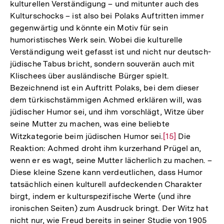
Fußnote
kulturellen Verständigung – und mitunter auch des
Kulturschocks – ist also bei Polaks Auftritten immer
gegenwärtig und könnte ein Motiv für sein
humoristisches Werk sein. Wobei die kulturelle
Verständigung weit gefasst ist und nicht nur deutsch-
jüdische Tabus bricht, sondern souverän auch mit
Klischees über ausländische Bürger spielt.
Bezeichnend ist ein Auftritt Polaks, bei dem dieser
dem türkischstämmigen Achmed erklären will, was
jüdischer Humor sei, und ihm vorschlägt, Witze über
seine Mutter zu machen, was eine beliebte
Witzkategorie beim jüdischen Humor sei.
Zur
[15]
Die
Reaktion: Achmed droht ihm kurzerhand Prügel an,
Auflösung
wenn er es wagt, seine Mutter lächerlich zu machen. –
der
Diese kleine Szene kann verdeutlichen, dass Humor
Fußnote
tatsächlich einen kulturell aufdeckenden Charakter
birgt, indem er kulturspezifische Werte (und ihre
ironischen Seiten) zum Ausdruck bringt. Der Witz hat
nicht nur, wie Freud bereits in seiner Studie von 1905