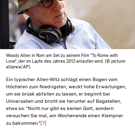
In
Lightbox
öffnen
Woody Allen in Rom am Set zu seinem Film "To Rome with
Love", der im Laufe des Jahres 2012 anlaufen wird. (© picture-
alliance/AP)
Ein typischer Allen-Witz schlägt einen Bogen vom
Höchsten zum Niedrigsten, weckt hohe Erwartungen,
um sie brüsk abfallen zu lassen, er beginnt bei
Universalien und bricht sie herunter auf Bagatellen,
etwa so: "Nicht nur gibt es keinen Gott, sondern
versuchen Sie mal, am Wochenende einen Klempner
zu bekommen."
Zur
[7]
Auflösung