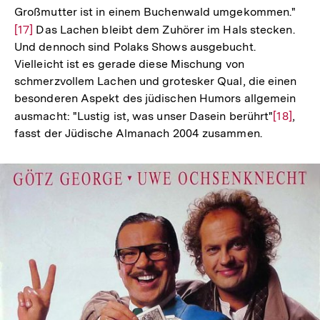
Großmutter ist in einem Buchenwald umgekommen."
Zur
[17]
Das Lachen bleibt dem Zuhörer im Hals stecken.
Auf
Und dennoch sind Polaks Shows ausgebucht.
der
Vielleicht ist es gerade diese Mischung von
Fuß
schmerzvollem Lachen und grotesker Qual, die einen
besonderen Aspekt des jüdischen Humors allgemein
ausmacht: "Lustig ist, was unser Dasein berührt"
Zur
[18]
,
fasst der Jüdische Almanach 2004 zusammen.
Auflösu
der
Fußnote