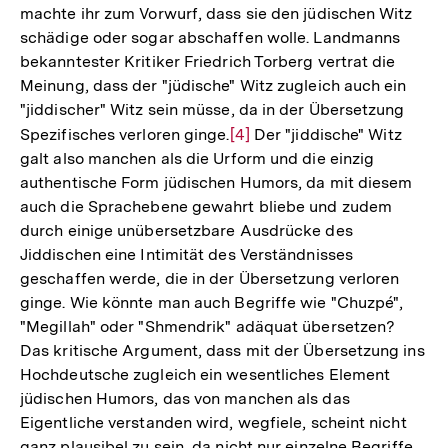
machte ihr zum Vorwurf, dass sie den jüdischen Witz
schädige oder sogar abschaffen wolle. Landmanns
bekanntester Kritiker Friedrich Torberg vertrat die
Meinung, dass der "jüdische" Witz zugleich auch ein
"jiddischer" Witz sein müsse, da in der Übersetzung
Spezifisches verloren ginge.
Zur
[4]
Der "jiddische" Witz
galt also manchen als die Urform und die einzig
Auflösung
authentische Form jüdischen Humors, da mit diesem
der
auch die Sprachebene gewahrt bliebe und zudem
Fußnote
durch einige unübersetzbare Ausdrücke des
Jiddischen eine Intimität des Verständnisses
geschaffen werde, die in der Übersetzung verloren
ginge. Wie könnte man auch Begriffe wie "Chuzpé",
"Megillah" oder "Shmendrik" adäquat übersetzen?
Das kritische Argument, dass mit der Übersetzung ins
Hochdeutsche zugleich ein wesentliches Element
jüdischen Humors, das von manchen als das
Eigentliche verstanden wird, wegfiele, scheint nicht
ganz plausibel zu sein, da nicht nur einzelne Begriffe,