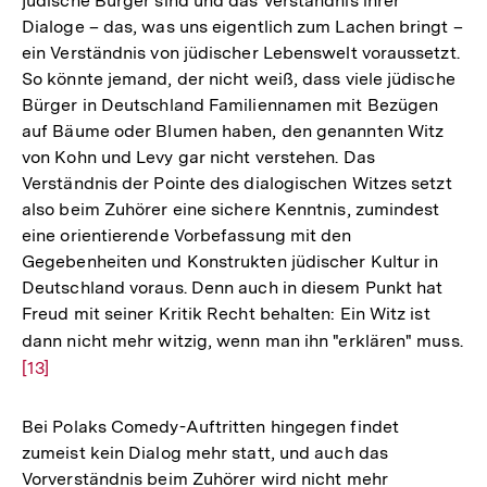
jüdische Bürger sind und das Verständnis ihrer
Dialoge – das, was uns eigentlich zum Lachen bringt –
ein Verständnis von jüdischer Lebenswelt voraussetzt.
So könnte jemand, der nicht weiß, dass viele jüdische
Bürger in Deutschland Familiennamen mit Bezügen
auf Bäume oder Blumen haben, den genannten Witz
von Kohn und Levy gar nicht verstehen. Das
Verständnis der Pointe des dialogischen Witzes setzt
also beim Zuhörer eine sichere Kenntnis, zumindest
eine orientierende Vorbefassung mit den
Gegebenheiten und Konstrukten jüdischer Kultur in
Deutschland voraus. Denn auch in diesem Punkt hat
Freud mit seiner Kritik Recht behalten: Ein Witz ist
dann nicht mehr witzig, wenn man ihn "erklären" muss.
Zu
[13]
Au
de
Fu
Bei Polaks Comedy-Auftritten hingegen findet
zumeist kein Dialog mehr statt, und auch das
Vorverständnis beim Zuhörer wird nicht mehr