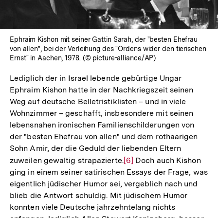
Ephraim Kishon mit seiner Gattin Sarah, der "besten Ehefrau
von allen", bei der Verleihung des "Ordens wider den tierischen
Ernst" in Aachen, 1978. (© picture-alliance/AP)
Lediglich der in Israel lebende gebürtige Ungar
Ephraim Kishon hatte in der Nachkriegszeit seinen
Weg auf deutsche Belletristiklisten – und in viele
Wohnzimmer – geschafft, insbesondere mit seinen
lebensnahen ironischen Familienschilderungen von
der "besten Ehefrau von allen" und dem rothaarigen
Sohn Amir, der die Geduld der liebenden Eltern
zuweilen gewaltig strapazierte.
Zur
[6]
Doch auch Kishon
ging in einem seiner satirischen Essays der Frage, was
Auflösung
eigentlich jüdischer Humor sei, vergeblich nach und
der
blieb die Antwort schuldig. Mit jüdischem Humor
Fußnote
konnten viele Deutsche jahrzehntelang nichts