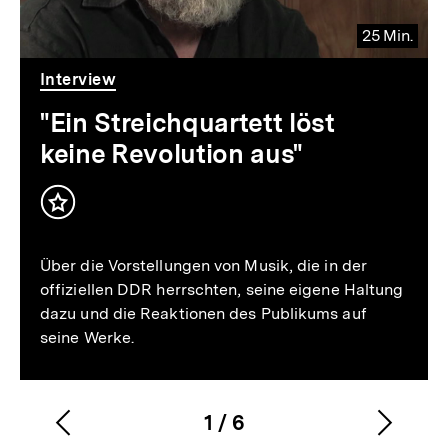
25 Min.
Video
Dauer
Interview
25
Min.
"Ein Streichquartett löst
keine Revolution aus"
Inhalt
merken
Über die Vorstellungen von Musik, die in der
offiziellen DDR herrschten, seine eigene Haltung
dazu und die Reaktionen des Publikums auf
seine Werke.
1
/
6
Vorherigen
Nächs
Karussellinhalt
von