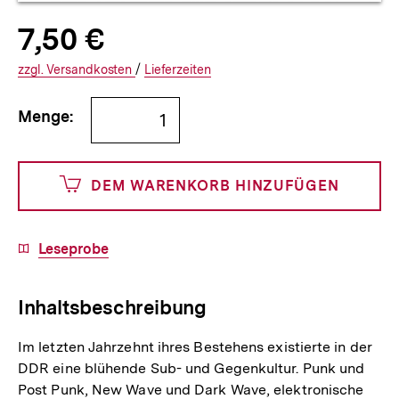
Allgemeine
Produktpreis:
7,50 €
7
zuzüglich
Informationen
€
Versandkosten
Interner
Informationen
zzgl.
zuzüglichen
Versandkosten
/
Interner
Informationen
Lieferzeiten
Link:
zu
Link:
zu
Bestellmenge
und
den
den
Menge:
angeben
750
DEM WARENKORB HINZUFÜGEN
Cents
Download-
Leseprobe
Link:
Inhaltsbeschreibung
Im letzten Jahrzehnt ihres Bestehens existierte in der
DDR eine blühende Sub- und Gegenkultur. Punk und
Post Punk, New Wave und Dark Wave, elektronische