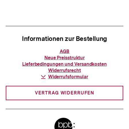
Inhalt
Inhalt
anzeigen
anzei
Informationen zur Bestellung
Informationen
AGB
zur
Neue Preisstruktur
Bestellung
Lieferbedingungen und Versandkosten
Widerrufsrecht
Download-
Widerrufsformular
Link:
VERTRAG WIDERRUFEN
Meta-