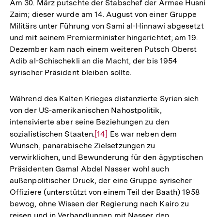
Am 30. März putschte der Stabschef der Armee Husni
Zaim; dieser wurde am 14. August von einer Gruppe
Militärs unter Führung von Sami al-Hinnawi abgesetzt
und mit seinem Premierminister hingerichtet; am 19.
Dezember kam nach einem weiteren Putsch Oberst
Adib al-Schischekli an die Macht, der bis 1954
syrischer Präsident bleiben sollte.
Während des Kalten Krieges distanzierte Syrien sich
von der US-amerikanischen Nahostpolitik,
intensivierte aber seine Beziehungen zu den
sozialistischen Staaten.
Zur
[14]
Es war neben dem
Wunsch, panarabische Zielsetzungen zu
Auflösung
verwirklichen, und Bewunderung für den ägyptischen
der
Präsidenten Gamal Abdel Nasser wohl auch
Fußnote
außenpolitischer Druck, der eine Gruppe syrischer
Offiziere (unterstützt von einem Teil der Baath) 1958
bewog, ohne Wissen der Regierung nach Kairo zu
reisen und in Verhandlungen mit Nasser den