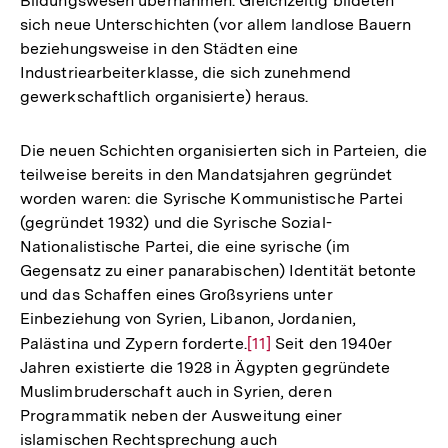
Bildungswesen übernahmen. Gleichzeitig bildeten
sich neue Unterschichten (vor allem landlose Bauern
beziehungsweise in den Städten eine
Industriearbeiterklasse, die sich zunehmend
gewerkschaftlich organisierte) heraus.
Die neuen Schichten organisierten sich in Parteien, die
teilweise bereits in den Mandatsjahren gegründet
worden waren: die Syrische Kommunistische Partei
(gegründet 1932) und die Syrische Sozial-
Nationalistische Partei, die eine syrische (im
Gegensatz zu einer panarabischen) Identität betonte
und das Schaffen eines Großsyriens unter
Einbeziehung von Syrien, Libanon, Jordanien,
Palästina und Zypern forderte.
Zur
[11]
Seit den 1940er
Jahren existierte die 1928 in Ägypten gegründete
Auflösung
Muslimbruderschaft auch in Syrien, deren
der
Programmatik neben der Ausweitung einer
Fußnote
islamischen Rechtsprechung auch