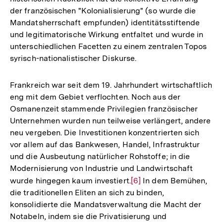
der französischen "Kolonialisierung" (so wurde die
der
Mandatsherrschaft empfunden) identitätsstiftende
Fußnote
und legitimatorische Wirkung entfaltet und wurde in
unterschiedlichen Facetten zu einem zentralen Topos
syrisch-nationalistischer Diskurse.
Frankreich war seit dem 19. Jahrhundert wirtschaftlich
eng mit dem Gebiet verflochten. Noch aus der
Osmanenzeit stammende Privilegien französischer
Unternehmen wurden nun teilweise verlängert, andere
neu vergeben. Die Investitionen konzentrierten sich
vor allem auf das Bankwesen, Handel, Infrastruktur
und die Ausbeutung natürlicher Rohstoffe; in die
Modernisierung von Industrie und Landwirtschaft
wurde hingegen kaum investiert.
Zur
[6]
In dem Bemühen,
die traditionellen Eliten an sich zu binden,
Auflösung
konsolidierte die Mandatsverwaltung die Macht der
der
Notabeln, indem sie die Privatisierung und
Fußnote