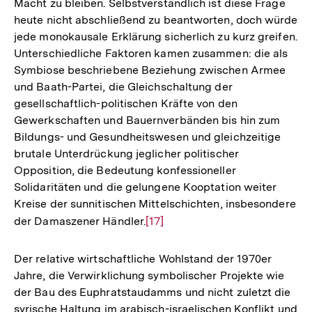
Macht zu bleiben. Selbstverständlich ist diese Frage
heute nicht abschließend zu beantworten, doch würde
jede monokausale Erklärung sicherlich zu kurz greifen.
Unterschiedliche Faktoren kamen zusammen: die als
Symbiose beschriebene Beziehung zwischen Armee
und Baath-Partei, die Gleichschaltung der
gesellschaftlich-politischen Kräfte von den
Gewerkschaften und Bauernverbänden bis hin zum
Bildungs- und Gesundheitswesen und gleichzeitige
brutale Unterdrückung jeglicher politischer
Opposition, die Bedeutung konfessioneller
Solidaritäten und die gelungene Kooptation weiter
Kreise der sunnitischen Mittelschichten, insbesondere
der Damaszener Händler.
Zur
[17]
Auflösung
der
Der relative wirtschaftliche Wohlstand der 1970er
Fußnote
Jahre, die Verwirklichung symbolischer Projekte wie
der Bau des Euphratstaudamms und nicht zuletzt die
Zum
syrische Haltung im arabisch-israelischen Konflikt und
Seite