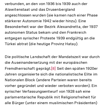
verbunden, an den von 1936 bis 1939 auch der
Alawitenstaat und das Drusenbergland
angeschlossen wurden (sie kamen nach einer Phase
stärkerer Autonomie 1942 wieder hinzu). Eine
Besonderheit war der Bezirk Alexandretta, der 1937
autonomen Status bekam und den Frankreich
entgegen syrischer Proteste 1939 endgültig an die
Türkei abtrat (die heutige Provinz Hatay).
Die politische Landschaft der Mandatszeit war durch
die Auseinandersetzung mit der europäischen
Fremdherrschaft geprägt.
Zur
[8]
Seit den späten 1920er
Jahren organisierte sich die nationalistische Elite im
Auflösung
Nationalen Block (andere Parteien waren bereits
der
vorher gegründet und wieder verboten worden). Ein
Fußnote
syrischer Verfassungsentwurf von 1928 sah eine
parlamentarische Republik mit Religionsfreiheit für
alle Bürger (unter einem muslimischen Präsidenten)