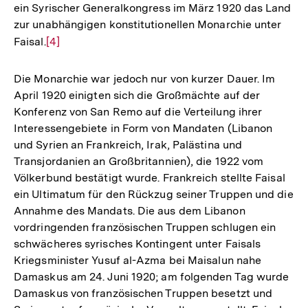
ein Syrischer Generalkongress im März 1920 das Land
zur unabhängigen konstitutionellen Monarchie unter
Faisal.
Zur
[4]
Auflösung
der
Die Monarchie war jedoch nur von kurzer Dauer. Im
Fußnote
April 1920 einigten sich die Großmächte auf der
Konferenz von San Remo auf die Verteilung ihrer
Interessengebiete in Form von Mandaten (Libanon
und Syrien an Frankreich, Irak, Palästina und
Transjordanien an Großbritannien), die 1922 vom
Völkerbund bestätigt wurde. Frankreich stellte Faisal
ein Ultimatum für den Rückzug seiner Truppen und die
Annahme des Mandats. Die aus dem Libanon
vordringenden französischen Truppen schlugen ein
schwächeres syrisches Kontingent unter Faisals
Kriegsminister Yusuf al-Azma bei Maisalun nahe
Damaskus am 24. Juni 1920; am folgenden Tag wurde
Damaskus von französischen Truppen besetzt und