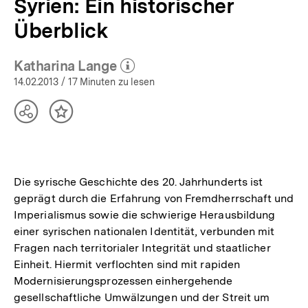
Syrien: Ein historischer
Überblick
Katharina Lange
(Mehr zum Autor)
öffnen
14.02.2013
/ 17 Minuten zu lesen
Teilen
Inhalt
Optionen
merken
anzeigen
Die syrische Geschichte des 20. Jahrhunderts ist
geprägt durch die Erfahrung von Fremdherrschaft und
Imperialismus sowie die schwierige Herausbildung
einer syrischen nationalen Identität, verbunden mit
Fragen nach territorialer Integrität und staatlicher
Einheit. Hiermit verflochten sind mit rapiden
Modernisierungsprozessen einhergehende
gesellschaftliche Umwälzungen und der Streit um