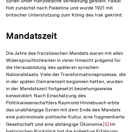
Syrien unter französische Verwaltung gestellt. Faisal
floh zunächst nach Palästina und wurde 1921 mit
britischer Unterstützung zum König des Irak gekrönt.
Mandatszeit
Die Jahre des französischen Mandats waren mit allen
Widersprüchlichkeiten in vieler Hinsicht prägend für
die Herausbildung des späteren syrischen
Nationalstaats. Viele der Transformationsprozesse, die
in der späten Osmanenzeit begonnen hatten, wurden
in der Mandatszeit fortgesetzt beziehungsweise
konsolidiert. Nach Einschätzung des
Politikwissenschaftlers Raymond Hinnebusch erbte
das unabhängige Syrien mit dem Ende des Mandats
eine patrimoniale politische Kultur, eine fragmentierte
Gesellschaft und eine abhängige Ökonomie.
Zur
[5]
Im
historischen Rückblick hat die kollektive Erfahrung
Auflösung