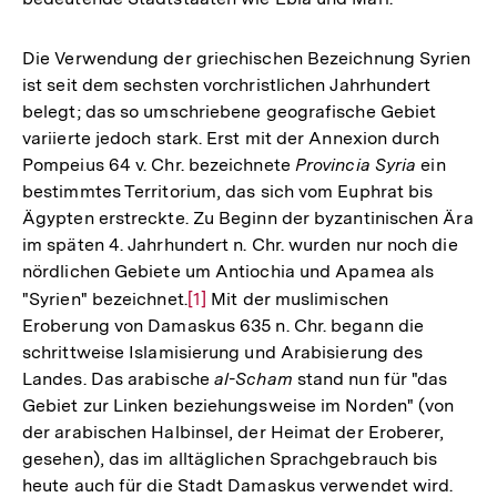
Die Verwendung der griechischen Bezeichnung Syrien
ist seit dem sechsten vorchristlichen Jahrhundert
belegt; das so umschriebene geografische Gebiet
variierte jedoch stark. Erst mit der Annexion durch
Pompeius 64 v. Chr. bezeichnete
Provincia Syria
ein
bestimmtes Territorium, das sich vom Euphrat bis
Ägypten erstreckte. Zu Beginn der byzantinischen Ära
im späten 4. Jahrhundert n. Chr. wurden nur noch die
nördlichen Gebiete um Antiochia und Apamea als
"Syrien" bezeichnet.
Zur
[1]
Mit der muslimischen
Eroberung von Damaskus 635 n. Chr. begann die
Auflösung
schrittweise Islamisierung und Arabisierung des
der
Landes. Das arabische
al-Scham
stand nun für "das
Fußnote
Gebiet zur Linken beziehungsweise im Norden" (von
der arabischen Halbinsel, der Heimat der Eroberer,
gesehen), das im alltäglichen Sprachgebrauch bis
heute auch für die Stadt Damaskus verwendet wird.