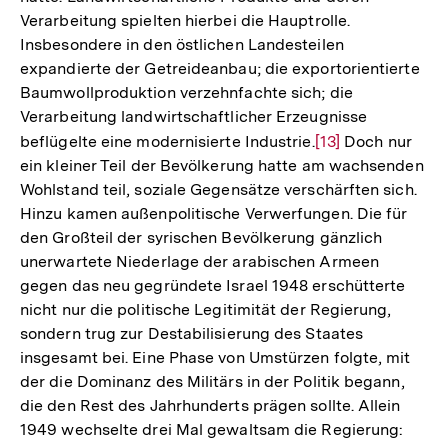
Verarbeitung spielten hierbei die Hauptrolle.
Insbesondere in den östlichen Landesteilen
expandierte der Getreideanbau; die exportorientierte
Baumwollproduktion verzehnfachte sich; die
Verarbeitung landwirtschaftlicher Erzeugnisse
beflügelte eine modernisierte Industrie.
Zur
[13]
Doch nur
ein kleiner Teil der Bevölkerung hatte am wachsenden
Auflösung
Wohlstand teil, soziale Gegensätze verschärften sich.
der
Hinzu kamen außenpolitische Verwerfungen. Die für
Fußnote
den Großteil der syrischen Bevölkerung gänzlich
unerwartete Niederlage der arabischen Armeen
gegen das neu gegründete Israel 1948 erschütterte
nicht nur die politische Legitimität der Regierung,
sondern trug zur Destabilisierung des Staates
insgesamt bei. Eine Phase von Umstürzen folgte, mit
der die Dominanz des Militärs in der Politik begann,
die den Rest des Jahrhunderts prägen sollte. Allein
1949 wechselte drei Mal gewaltsam die Regierung: