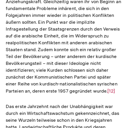
Anziehungskraft. Gleichzeitig waren ihr von Beginn an
fundamentale Probleme inhärent, die sich in den
Folgejahren immer wieder in politischen Konflikten
äußern sollten. Ein Punkt war die implizite
Infragestellung der Staatsgrenzen durch den Verweis
auf die arabische Einheit, die im Widerspruch zu
realpolitischen Konflikten mit anderen arabischen
Staaten stand. Zudem konnte sich ein relativ großer
Teil der Bevölkerung – unter anderem der kurdische
Bevölkerungsteil – mit dieser Ideologie nicht
identifizieren; viele Kurden schlossen sich daher
zunächst der Kommunistischen Partei und später
einer Reihe von kurdisch-nationalistischen syrischen
Parteien an, deren erste 1957 gegründet wurde.
Zur
[12]
Auflösun
der
Das erste Jahrzehnt nach der Unabhängigkeit war
Fußnote
durch ein Wirtschaftswachstum gekennzeichnet, das
seine Wurzeln teilweise schon in den Kriegsjahren
hatte. Landwirtschaftliche Produkte und deren