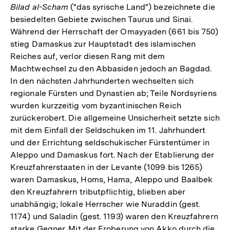
Bilad al-Scham
("das syrische Land") bezeichnete die
besiedelten Gebiete zwischen Taurus und Sinai.
Während der Herrschaft der Omayyaden (661 bis 750)
stieg Damaskus zur Hauptstadt des islamischen
Reiches auf, verlor diesen Rang mit dem
Machtwechsel zu den Abbasiden jedoch an Bagdad.
In den nächsten Jahrhunderten wechselten sich
regionale Fürsten und Dynastien ab; Teile Nordsyriens
wurden kurzzeitig vom byzantinischen Reich
zurückerobert. Die allgemeine Unsicherheit setzte sich
mit dem Einfall der Seldschuken im 11. Jahrhundert
und der Errichtung seldschukischer Fürstentümer in
Aleppo und Damaskus fort. Nach der Etablierung der
Kreuzfahrerstaaten in der Levante (1099 bis 1265)
waren Damaskus, Homs, Hama, Aleppo und Baalbek
den Kreuzfahrern tributpflichtig, blieben aber
unabhängig; lokale Herrscher wie Nuraddin (gest.
1174) und Saladin (gest. 1193) waren den Kreuzfahrern
starke Gegner. Mit der Eroberung von Akko durch die