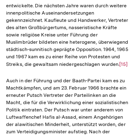
entwickelte. Die nächsten Jahre waren durch weitere
innenpolitische Auseinandersetzungen
gekennzeichnet. Kaufleute und Handwerker, Vertreter
des alten Großbürgertums, nasseristische Kräfte
sowie religiöse Kreise unter Führung der
Muslimbrüder bildeten eine heterogene, überwiegend
städtisch-sunnitisch geprägte Opposition. 1964, 1965
und 1967 kam es zu einer Reihe von Protesten und
Streiks, die gewaltsam niedergeschlagen wurden.
Zur
[15]
Auflös
der
Auch in der Führung und der Baath-Partei kam es zu
Fußnot
Machtkämpfen, und am 23. Februar 1966 brachte ein
erneuter Putsch Vertreter der Parteilinken an die
Macht, die für die Verwirklichung einer sozialistischen
Politik eintraten. Der Putsch war unter anderem von
Luftwaffenchef Hafis al-Assad, einem Angehörigen
der alawitischen Minderheit, unterstützt worden, der
zum Verteidigungsminister aufstieg. Nach der