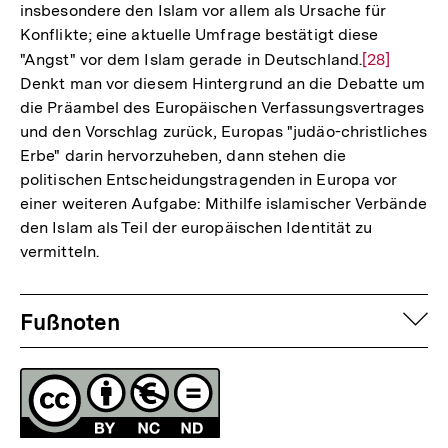
insbesondere den Islam vor allem als Ursache für
Konflikte; eine aktuelle Umfrage bestätigt diese
"Angst" vor dem Islam gerade in Deutschland.
Zur
[28]
Denkt man vor diesem Hintergrund an die Debatte um
Auflösung
die Präambel des Europäischen Verfassungsvertrages
der
und den Vorschlag zurück, Europas "judäo-christliches
Fußnote
Erbe" darin hervorzuheben, dann stehen die
politischen Entscheidungstragenden in Europa vor
einer weiteren Aufgabe: Mithilfe islamischer Verbände
den Islam als Teil der europäischen Identität zu
vermitteln.
Fussnoten
auf
Fußnoten
Lizenz