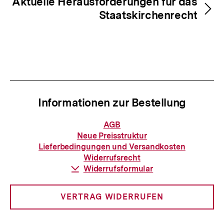
Aktuelle Herausforderungen für das
Staatskirchenrecht
Informationen zur Bestellung
Informationen
AGB
zur
Neue Preisstruktur
Bestellung
Lieferbedingungen und Versandkosten
Widerrufsrecht
Download-
Widerrufsformular
Link:
VERTRAG WIDERRUFEN