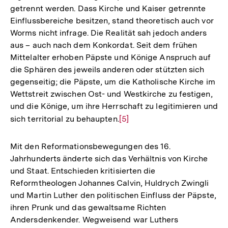
getrennt werden. Dass Kirche und Kaiser getrennte
der
Einflussbereiche besitzen, stand theoretisch auch vor
Fußnote
Worms nicht infrage. Die Realität sah jedoch anders
aus – auch nach dem Konkordat. Seit dem frühen
Mittelalter erhoben Päpste und Könige Anspruch auf
die Sphären des jeweils anderen oder stützten sich
gegenseitig; die Päpste, um die Katholische Kirche im
Wettstreit zwischen Ost- und Westkirche zu festigen,
und die Könige, um ihre Herrschaft zu legitimieren und
sich territorial zu behaupten.
Zur
[5]
Auflösung
der
Mit den Reformationsbewegungen des 16.
Fußnote
Jahrhunderts änderte sich das Verhältnis von Kirche
und Staat. Entschieden kritisierten die
Reformtheologen Johannes Calvin, Huldrych Zwingli
und Martin Luther den politischen Einfluss der Päpste,
ihren Prunk und das gewaltsame Richten
Andersdenkender. Wegweisend war Luthers