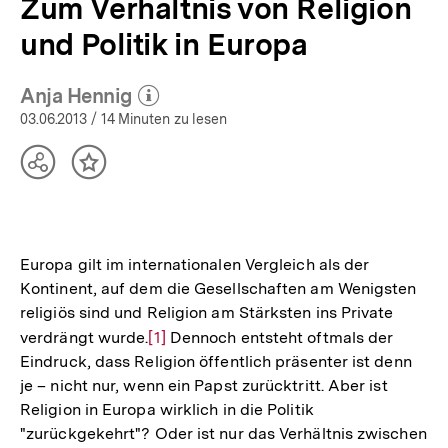
Zum Verhältnis von Religion
und Politik in Europa
Anja Hennig
(Mehr zum Autor)
öffnen
03.06.2013
/ 14 Minuten zu lesen
Teilen
Inhalt
Optionen
merken
anzeigen
Europa gilt im internationalen Vergleich als der
Kontinent, auf dem die Gesellschaften am Wenigsten
religiös sind und Religion am Stärksten ins Private
verdrängt wurde.
Zur
[1]
Dennoch entsteht oftmals der
Eindruck, dass Religion öffentlich präsenter ist denn
Auflösung
je – nicht nur, wenn ein Papst zurücktritt. Aber ist
der
Religion in Europa wirklich in die Politik
Fußnote
"zurückgekehrt"? Oder ist nur das Verhältnis zwischen