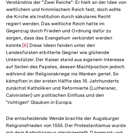
Verständnis der "Zwei Reiche": Er hielt an der Idee von
weltlichem und himmlischem Reich fest; doch sollte
die Kirche als Institution durch säkulares Recht
regiert werden. Das weltliche Reich hatte im
Gegenzug durch Frieden und Ordnung dafür zu
sorgen, dass das Evangelium verkündet werden
konnte.
Zur
[6]
Diese Ideen fanden unter den
Landesfürsten erbitterte Gegner wie glühende
Auflösung
Unterstützer. Der Kaiser stand aus eigenem Interesse
der
auf Seiten des Papstes, dessen Machtposition jedoch
Fußnote
während der Religionskriege ins Wanken geriet. So
kämpften in der ersten Hälfte des 16. Jahrhunderts
zunächst Katholiken und Reformierte (Lutheraner,
Calvinisten) um politischen Einfluss und den
"richtigen" Glauben in Europa.
Die entscheidende Wende brachte der Augsburger
Religionsfrieden von 1555. Der Protestantismus wurde
mit dem Katholizismus gleichgestellt. Dänemark und