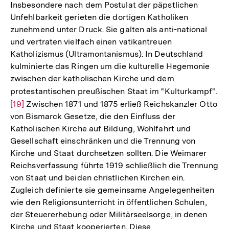
Insbesondere nach dem Postulat der päpstlichen
Unfehlbarkeit gerieten die dortigen Katholiken
zunehmend unter Druck. Sie galten als anti-national
und vertraten vielfach einen vatikantreuen
Katholizismus (Ultramontanismus). In Deutschland
kulminierte das Ringen um die kulturelle Hegemonie
zwischen der katholischen Kirche und dem
protestantischen preußischen Staat im "Kulturkampf".
Zu
[19]
Zwischen 1871 und 1875 erließ Reichskanzler Otto
Au
von Bismarck Gesetze, die den Einfluss der
de
Katholischen Kirche auf Bildung, Wohlfahrt und
Fu
Gesellschaft einschränken und die Trennung von
Kirche und Staat durchsetzen sollten. Die Weimarer
Reichsverfassung führte 1919 schließlich die Trennung
von Staat und beiden christlichen Kirchen ein.
Zugleich definierte sie gemeinsame Angelegenheiten
wie den Religionsunterricht in öffentlichen Schulen,
der Steuererhebung oder Militärseelsorge, in denen
Kirche und Staat kooperierten. Diese