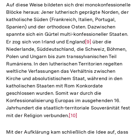
Auf diese Weise bildeten sich drei monokonfessionelle
Blöcke heraus: Jener lutherisch geprägte Norden, der
katholische Süden (Frankreich, Italien, Portugal,
Spanien) und der orthodoxe Osten. Dazwischen
spannte sich ein Gürtel multi-konfessioneller Staaten.
Er zog sich von Irland und England
Zur
[9]
über die
Niederlande, Süddeutschland, die Schweiz, Böhmen,
Auflösung
Polen und Ungarn bis zum transsylvanischen Teil
der
Rumäniens. In den lutherischen Territorien regelten
Fußnote
weltliche Verfassungen das Verhältnis zwischen
Kirche und absolutistischem Staat, während in den
katholischen Staaten mit Rom Konkordate
geschlossen wurden. Somit war durch die
Konfessionalisierung Europas im ausgehenden 16.
Jahrhundert die staatlich-territoriale Souveränität fest
mit der Religion verbunden.
Zur
[10]
Auflösung
der
Mit der Aufklärung kam schließlich die Idee auf, dass