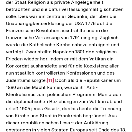
Fußnote
der Staat Religion als private Angelegenheit
betrachten und sie dafür verfassungsmäßig schützen
solle. Dies war ein zentraler Gedanke, der über die
Unabhängigkeitserklärung der USA 1776 auf die
Französische Revolution ausstrahlte und in die
französische Verfassung von 1791 einging. Zugleich
wurde die Katholische Kirche nahezu enteignet und
verfolgt. Zwar stellte Napoleon 1801 den religiösen
Frieden wieder her, indem er mit dem Vatikan ein
Konkordat aushandelte und für die Koexistenz aller
nun staatlich kontrollierten Konfessionen und des
Judentums sorgte.
Zur
[11]
Doch als die Republikaner um
1880 an die Macht kamen, wurde ihr Anti-
Auflösung
Klerikalismus zum politischen Programm. Man brach
der
die diplomatischen Beziehungen zum Vatikan ab und
Fußnote
erließ 1905 jenes Gesetz, das bis heute die Trennung
von Kirche und Staat in Frankreich begründet. Aus
dieser republikanischen Lesart der Aufklärung
entstanden in vielen Staaten Europas seit Ende des 18.