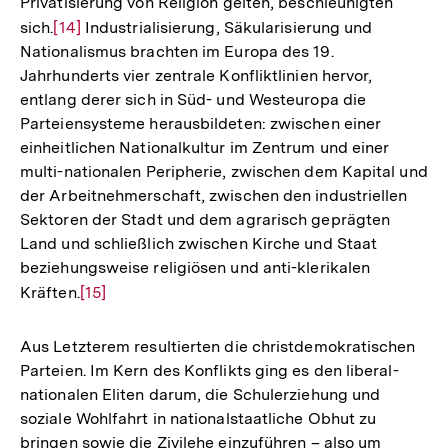
Privatisierung von Religion gelten, beschleunigten
sich.
Zur
[14]
Industrialisierung, Säkularisierung und
Nationalismus brachten im Europa des 19.
Auflösung
Jahrhunderts vier zentrale Konfliktlinien hervor,
der
entlang derer sich in Süd- und Westeuropa die
Fußnote
Parteiensysteme herausbildeten: zwischen einer
einheitlichen Nationalkultur im Zentrum und einer
multi-nationalen Peripherie, zwischen dem Kapital und
der Arbeitnehmerschaft, zwischen den industriellen
Sektoren der Stadt und dem agrarisch geprägten
Land und schließlich zwischen Kirche und Staat
beziehungsweise religiösen und anti-klerikalen
Kräften.
Zur
[15]
Auflösung
der
Aus Letzterem resultierten die christdemokratischen
Fußnote
Parteien. Im Kern des Konflikts ging es den liberal-
nationalen Eliten darum, die Schulerziehung und
soziale Wohlfahrt in nationalstaatliche Obhut zu
bringen sowie die Zivilehe einzuführen – also um