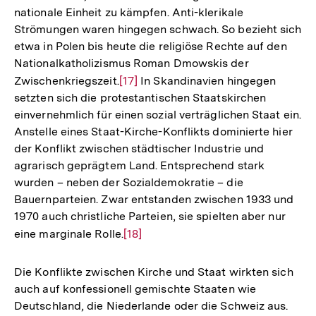
nationale Einheit zu kämpfen. Anti-klerikale
Strömungen waren hingegen schwach. So bezieht sich
etwa in Polen bis heute die religiöse Rechte auf den
Nationalkatholizismus Roman Dmowskis der
Zwischenkriegszeit.
Zur
[17]
In Skandinavien hingegen
setzten sich die protestantischen Staatskirchen
Auflösung
einvernehmlich für einen sozial verträglichen Staat ein.
der
Anstelle eines Staat-Kirche-Konflikts dominierte hier
Fußnote
der Konflikt zwischen städtischer Industrie und
agrarisch geprägtem Land. Entsprechend stark
wurden – neben der Sozialdemokratie – die
Bauernparteien. Zwar entstanden zwischen 1933 und
1970 auch christliche Parteien, sie spielten aber nur
eine marginale Rolle.
Zur
[18]
Auflösung
der
Die Konflikte zwischen Kirche und Staat wirkten sich
Fußnote
auch auf konfessionell gemischte Staaten wie
Deutschland, die Niederlande oder die Schweiz aus.