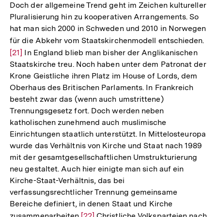
Doch der allgemeine Trend geht im Zeichen kultureller
Auflös
Pluralisierung hin zu kooperativen Arrangements. So
der
hat man sich 2000 in Schweden und 2010 in Norwegen
Fußnot
für die Abkehr vom Staatskirchenmodell entschieden.
Zur
[21]
In England blieb man bisher der Anglikanischen
Auf
Staatskirche treu. Noch haben unter dem Patronat der
der
Krone Geistliche ihren Platz im House of Lords, dem
Fu
Oberhaus des Britischen Parlaments. In Frankreich
besteht zwar das (wenn auch umstrittene)
Trennungsgesetz fort. Doch werden neben
katholischen zunehmend auch muslimische
Einrichtungen staatlich unterstützt. In Mittelosteuropa
wurde das Verhältnis von Kirche und Staat nach 1989
mit der gesamtgesellschaftlichen Umstrukturierung
neu gestaltet. Auch hier einigte man sich auf ein
Kirche-Staat-Verhältnis, das bei
verfassungsrechtlicher Trennung gemeinsame
Bereiche definiert, in denen Staat und Kirche
zusammenarbeiten.
Zur
[22]
Christliche Volksparteien nach