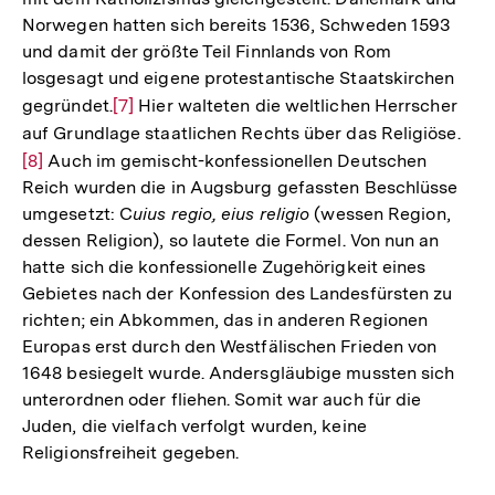
Norwegen hatten sich bereits 1536, Schweden 1593
und damit der größte Teil Finnlands von Rom
losgesagt und eigene protestantische Staatskirchen
gegründet.
Zur
[7]
Hier walteten die weltlichen Herrscher
auf Grundlage staatlichen Rechts über das Religiöse.
Auflösung
Zur
[8]
Auch im gemischt-konfessionellen Deutschen
der
Auf
Reich wurden die in Augsburg gefassten Beschlüsse
Fußnote
der
umgesetzt: C
uius regio, eius religio
(wessen Region,
Fuß
dessen Religion), so lautete die Formel. Von nun an
hatte sich die konfessionelle Zugehörigkeit eines
Gebietes nach der Konfession des Landesfürsten zu
richten; ein Abkommen, das in anderen Regionen
Europas erst durch den Westfälischen Frieden von
1648 besiegelt wurde. Andersgläubige mussten sich
unterordnen oder fliehen. Somit war auch für die
Juden, die vielfach verfolgt wurden, keine
Religionsfreiheit gegeben.