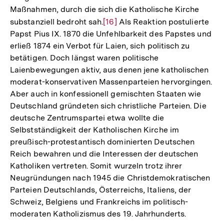
Maßnahmen, durch die sich die Katholische Kirche
substanziell bedroht sah.
Zur
[16]
Als Reaktion postulierte
Papst Pius IX. 1870 die Unfehlbarkeit des Papstes und
Auflösung
erließ 1874 ein Verbot für Laien, sich politisch zu
der
betätigen. Doch längst waren politische
Fußnote
Laienbewegungen aktiv, aus denen jene katholischen
moderat-konservativen Massenparteien hervorgingen.
Aber auch in konfessionell gemischten Staaten wie
Deutschland gründeten sich christliche Parteien. Die
deutsche Zentrumspartei etwa wollte die
Selbstständigkeit der Katholischen Kirche im
preußisch-protestantisch dominierten Deutschen
Reich bewahren und die Interessen der deutschen
Katholiken vertreten. Somit wurzeln trotz ihrer
Neugründungen nach 1945 die Christdemokratischen
Parteien Deutschlands, Österreichs, Italiens, der
Schweiz, Belgiens und Frankreichs im politisch-
moderaten Katholizismus des 19. Jahrhunderts.