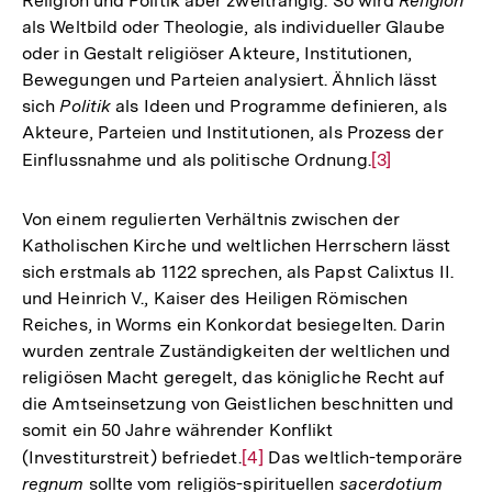
Religion und Politik aber zweitrangig. So wird
Religion
als Weltbild oder Theologie, als individueller Glaube
oder in Gestalt religiöser Akteure, Institutionen,
Bewegungen und Parteien analysiert. Ähnlich lässt
sich
Politik
als Ideen und Programme definieren, als
Akteure, Parteien und Institutionen, als Prozess der
Einflussnahme und als politische Ordnung.
Zur
[3]
Auflösung
der
Von einem regulierten Verhältnis zwischen der
Fußnote
Katholischen Kirche und weltlichen Herrschern lässt
sich erstmals ab 1122 sprechen, als Papst Calixtus II.
und Heinrich V., Kaiser des Heiligen Römischen
Reiches, in Worms ein Konkordat besiegelten. Darin
wurden zentrale Zuständigkeiten der weltlichen und
religiösen Macht geregelt, das königliche Recht auf
die Amtseinsetzung von Geistlichen beschnitten und
somit ein 50 Jahre währender Konflikt
(Investiturstreit) befriedet.
Zur
[4]
Das weltlich-temporäre
regnum
sollte vom religiös-spirituellen
sacerdotium
Auflösung