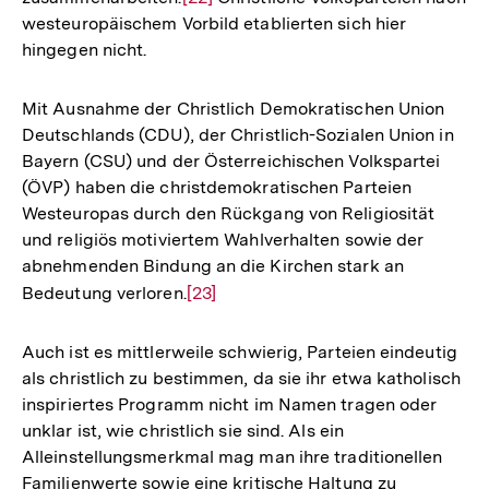
westeuropäischem Vorbild etablierten sich hier
Auflösung
hingegen nicht.
der
Fußnote
Mit Ausnahme der Christlich Demokratischen Union
Deutschlands (CDU), der Christlich-Sozialen Union in
Bayern (CSU) und der Österreichischen Volkspartei
(ÖVP) haben die christdemokratischen Parteien
Westeuropas durch den Rückgang von Religiosität
und religiös motiviertem Wahlverhalten sowie der
abnehmenden Bindung an die Kirchen stark an
Bedeutung verloren.
Zur
[23]
Auflösung
der
Auch ist es mittlerweile schwierig, Parteien eindeutig
Fußnote
als christlich zu bestimmen, da sie ihr etwa katholisch
inspiriertes Programm nicht im Namen tragen oder
unklar ist, wie christlich sie sind. Als ein
Alleinstellungsmerkmal mag man ihre traditionellen
Familienwerte sowie eine kritische Haltung zu