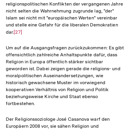
religionspolitischen Konflikten der vergangenen Jahre
nicht selten die Wahrnehmung zugrunde lag, "der"
Islam sei nicht mit "europäischen Werten" vereinbar
und stelle eine Gefahr für die liberalen Demokratien
dar.
Zur
[27]
Auflösung
der
Um auf die Ausgangsfragen zurückzukommen: Es gibt
Fußnote
offensichtlich zahlreiche Anhaltspunkte dafür, dass
Religion in Europa öffentlich stärker sichtbar
geworden ist. Dabei zeigen gerade die religions- und
moralpolitischen Auseinandersetzungen, wie
historisch gewachsene Muster im vorwiegend
kooperativen Verhältnis von Religion und Politik
beziehungsweise Kirche und Staat ebenso
fortbestehen.
Der Religionssoziologe José Casanova warf den
Europäern 2008 vor, sie sähen Religion und