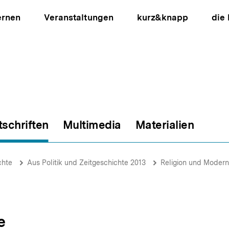
ernen
Veranstaltungen
kurz&knapp
die
tschriften
Multimedia
Materialien
ion
chte
Aus Politik und Zeitgeschichte 2013
Religion und Moder
e