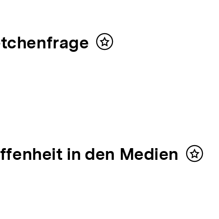
etchenfrage
Inhalt
merken
offenheit in den Medien
Inhalt
merk