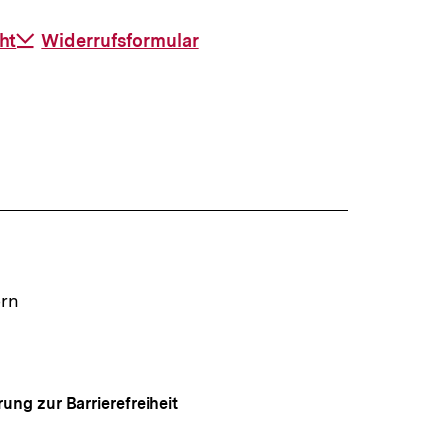
ht
Download-
Widerrufsformular
Link:
ern
rung zur Barrierefreiheit