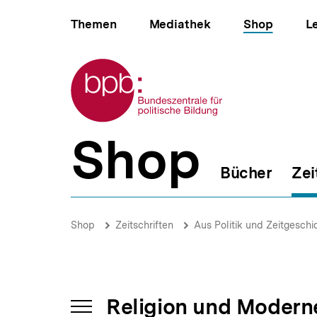
Direkt
Hauptnavigation
zum
Themen
Mediathek
Shop
L
Seiteninhalt
springen
Zur Startseite der bpb
Shop
B
e
Bücher
Zei
r
e
i
Anmerkungen
c
zum
Brotkrümelnavigation
Pfadnavigat
Shop
Zeitschriften
Aus Politik und Zeitgeschi
h
Umgang
s
mit
n
Religion
a
|
v
Religion
i
Religion und Modern
und
g
INHALTSNAVIGATION