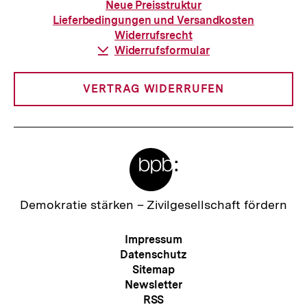
a
zur
n
Neue Preisstruktur
Bestellung
l
Lieferbedingungen und Versandkosten
h
Widerrufsrecht
t
a
Download-
Widerrufsformular
:
Link:
l
t
VERTRAG WIDERRUFEN
:
Meta-
Links
Zur
Demokratie stärken –
Zivilgesellschaft fördern
Startseite
der
Meta-
Impressum
bpb
Navigation
Datenschutz
Sitemap
Newsletter
RSS