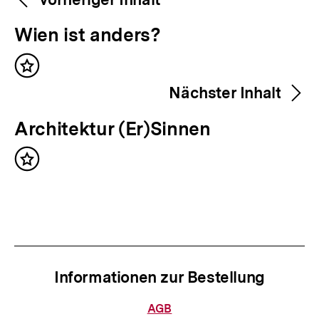
Weitere
Navigation
Inhalte
V
Wien ist anders?
o
Inhalt
r
merken
Nächster Inhalt
h
e
N
Architektur (Er)Sinnen
r
ä
i
Inhalt
c
merken
g
h
e
s
r
t
I
e
n
Informationen zur Bestellung
r
h
I
Informationen
AGB