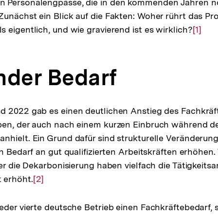
 Personalengpässe, die in den kommenden Jahren n
unächst ein Blick auf die Fakten: Woher rührt das P
 eigentlich, und wie gravierend ist es wirklich?
Zur
[1]
Auflö
der
nder Bedarf
Fußno
d 2022 gab es einen deutlichen Anstieg des Fachkräf
ben, der auch nach einem kurzen Einbruch während d
hielt. Ein Grund dafür sind strukturelle Veränderung
n Bedarf an gut qualifizierten Arbeitskräften erhöhen.
der die Dekarbonisierung haben vielfach die Tätigkeits
 erhöht.
Zur
[2]
Auflösung
der
eder vierte deutsche Betrieb einen Fachkräftebedarf, s