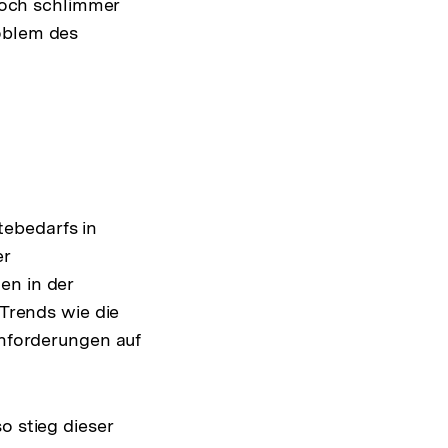
och schlimmer
roblem des
sung
te
tebedarfs in
er
en in der
 Trends wie die
anforderungen auf
o stieg dieser