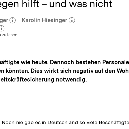
en hilft – und was nicht
ger
Karolin Hiesinger
r zum Autor)
(Mehr zum Autor)
öffnen
öffnen
zum Autor)
ffnen
 zu lesen
häftigte wie heute. Dennoch bestehen Personale
 könnten. Dies wirkt sich negativ auf den Wo
itskräftesicherung notwendig.
: Noch nie gab es in Deutschland so viele Beschäftigte