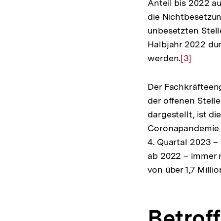
Anteil bis 2022 a
die Nichtbesetzun
unbesetzten Stell
Halbjahr 2022 dur
werden.
Zur
[3]
Auflösun
der
Der Fachkräfteeng
Fußnote
der offenen Stell
dargestellt, ist di
Coronapandemie d
4. Quartal 2023 
ab 2022 – immer 
von über 1,7 Milli
Betrof