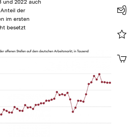
13 und 2022 auch
Anteil der
en im ersten
Konta
ht besetzt
0
Merklist
ansehen
0
Artik
im
Shop-
Warenko
ansehen
In
Lightbox
öffnen