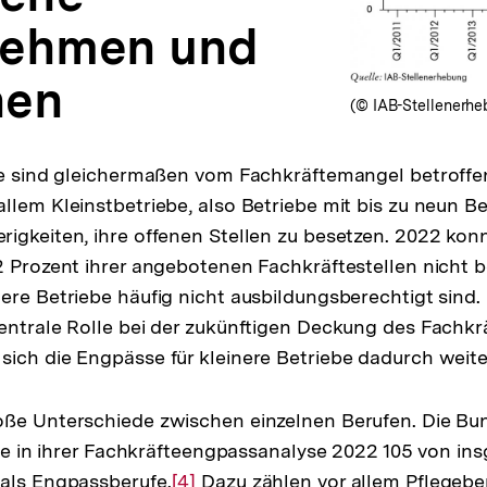
nehmen und
hen
(© IAB-Stellenerhe
be sind gleichermaßen vom Fachkräftemangel betroffen.
llem Kleinstbetriebe, also Betriebe mit bis zu neun Be
igkeiten, ihre offenen Stellen zu besetzen. 2022 kon
2 Prozent ihrer angebotenen Fachkräftestellen nicht b
ere Betriebe häufig nicht ausbildungsberechtigt sind.
entrale Rolle bei der zukünftigen Deckung des Fachkr
ich die Engpässe für kleinere Betriebe dadurch weite
oße Unterschiede zwischen einzelnen Berufen. Die Bu
erte in ihrer Fachkräfteengpassanalyse 2022 105 von i
als Engpassberufe.
Zur
[4]
Dazu zählen vor allem Pflegebe