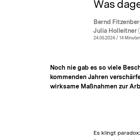
Was dageg
Bernd Fitzenber
(Meh
Julia Holleitner
(Mehr 
ö
24.05.2024
/ 14 Minuten
Noch nie gab es so viele Besc
kommenden Jahren verschärfen
wirksame Maßnahmen zur Arbe
Es klingt paradox