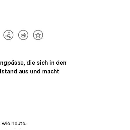
Artikel
Teilen
Inhalt
drucken
Optionen
merken
anzeigen
ngpässe, die sich in den
hlstand aus und macht
 wie heute.