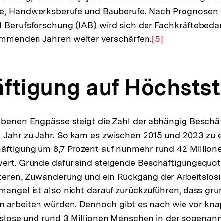
e, Handwerksberufe und Bauberufe. Nach Prognosen de
Auflösung
 Berufsforschung (IAB) wird sich der Fachkräftebedar
der
ommenden Jahren weiter verschärfen.
Fußnote
Zur
[5]
Auflösung
der
ftigung auf Höchsts
Fußnote
ebenen Engpässe steigt die Zahl der abhängig Beschäf
 Jahr zu Jahr. So kam es zwischen 2015 und 2023 zu 
äftigung um 8,7 Prozent auf nunmehr rund 42 Million
wert. Gründe dafür sind steigende Beschäftigungsquo
teren, Zuwanderung und ein Rückgang der Arbeitslosig
mangel ist also nicht darauf zurückzuführen, dass gru
 arbeiten würden. Dennoch gibt es nach wie vor knap
itslose und rund 3 Millionen Menschen in der sogenann