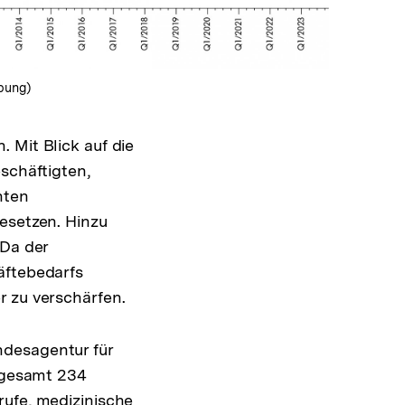
bung)
 Mit Blick auf die
schäftigten,
nten
esetzen. Hinzu
 Da der
äftebedarfs
r zu verschärfen.
ndesagentur für
nsgesamt 234
rufe, medizinische