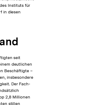
s Instituts für
f in diesen
tand
tigten seit
einem deutlichen
en Beschäftigte –
ten, insbesondere
keit. Der Fach-
ndsätzlich
p 2,8 Millionen
ten stillen