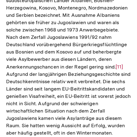
südosteuropäischen Länder Albanien, Bosnien-
Herzegowina, Kosovo, Montenegro, Nordmazedonien
und Serbien bezeichnet. Mit Ausnahme Albaniens
gehörten sie früher zu Jugoslawien und waren als
solche zwischen 1968 und 1973 Anwerbegebiete.
Nach dem Zerfall Jugoslawiens 1991/92 nahm
Deutschland vorübergehend Bürgerkriegsflüchtlinge
aus Bosnien und dem Kosovo auf und beherbergte
viele Asylbewerber aus diesen Ländern, deren
Anerkennungschancen in der Regel gering sind.
Zur
[11]
Aufgrund der langjährigen Beziehungsgeschichte sind
Auflösun
Deutschkenntnisse relativ weit verbreitet. Die sechs
der
Länder sind seit langem EU-Beitrittskandidaten und
Fußnote
genießen Visafreiheit, ein EU-Beitritt ist vorerst jedoch
nicht in Sicht. Aufgrund der schwierigen
wirtschaftlichen Situation nach dem Zerfall
Jugoslawiens kamen viele Asylanträge aus diesem
Raum. Sie hatten wenig Aussicht auf Erfolg, wurden
aber häufig gestellt, oft in den Wintermonaten.