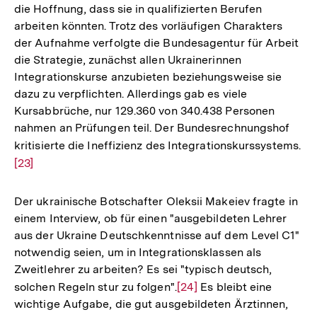
die Hoffnung, dass sie in qualifizierten Berufen
arbeiten könnten. Trotz des vorläufigen Charakters
der Aufnahme verfolgte die Bundesagentur für Arbeit
die Strategie, zunächst allen Ukrainerinnen
Integrationskurse anzubieten beziehungsweise sie
dazu zu verpflichten. Allerdings gab es viele
Kursabbrüche, nur 129.360 von 340.438 Personen
nahmen an Prüfungen teil. Der Bundesrechnungshof
kritisierte die Ineffizienz des Integrationskurssystems.
Zu
[23]
Au
de
Fu
Der ukrainische Botschafter Oleksii Makeiev fragte in
einem Interview, ob für einen "ausgebildeten Lehrer
aus der Ukraine Deutschkenntnisse auf dem Level C1"
notwendig seien, um in Integrationsklassen als
Zweitlehrer zu arbeiten? Es sei "typisch deutsch,
solchen Regeln stur zu folgen".
Zur
[24]
Es bleibt eine
wichtige Aufgabe, die gut ausgebildeten Ärztinnen,
Auflösung