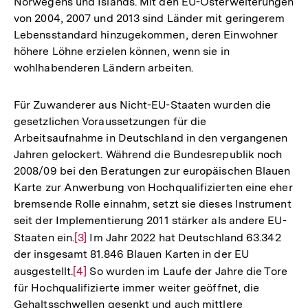
Norwegens und Islands. Mit den EU-Osterweiterungen
von 2004, 2007 und 2013 sind Länder mit geringerem
Lebensstandard hinzugekommen, deren Einwohner
höhere Löhne erzielen können, wenn sie in
wohlhabenderen Ländern arbeiten.
Für Zuwanderer aus Nicht-EU-Staaten wurden die
gesetzlichen Voraussetzungen für die
Arbeitsaufnahme in Deutschland in den vergangenen
Jahren gelockert. Während die Bundesrepublik noch
2008/09 bei den Beratungen zur europäischen Blauen
Karte zur Anwerbung von Hochqualifizierten eine eher
bremsende Rolle einnahm, setzt sie dieses Instrument
seit der Implementierung 2011 stärker als andere EU-
Staaten ein.
Zur
[3]
Im Jahr 2022 hat Deutschland 63.342
der insgesamt 81.846 Blauen Karten in der EU
Auflösung
ausgestellt.
Zur
[4]
So wurden im Laufe der Jahre die Tore
der
für Hochqualifizierte immer weiter geöffnet, die
Auflösung
Fußnote
Gehaltsschwellen gesenkt und auch mittlere
der