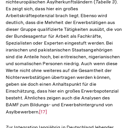
nichteuropäischen Asylherkunftsländern (
Tabelle 3
).
Es zeigt sich, dass hier ein großes
Arbeitskräftepotenzial brach liegt. Ebenso wird
deutlich, dass die Mehrheit der Erwerbstätigen aus
dieser Gruppe qualifizierte Tätigkeiten ausübt, die von
der Bundesagentur für Arbeit als Fachkräfte,
Spezialisten oder Experten eingestuft werden. Bei
iranischen und pakistanischen Staatsangehörigen
sind die Anteile hoch, bei eritreischen, nigerianischen
und somalischen Personen niedrig. Auch wenn diese
Werte nicht ohne weiteres auf die Gesamtheit der
Nichterwerbstätigen übertragen werden können,
geben sie doch einen Anhaltspunkt für die
Einschätzung, dass hier ein großes Erwerbspotenzial
besteht. Ähnliches zeigen auch die Analysen des
BAMF zum Bildungs- und Erwerbshintergrund von
Asylbewerbern.
Zur
[17]
Auflösung
der
Zur Integration langjährig in Deutschland lebender