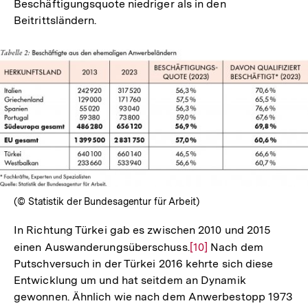
Beschäftigungsquote niedriger als in den
Fußnote
Beitrittsländern.
In
Lightbox
öffnen
(© Statistik der Bundesagentur für Arbeit)
In Richtung Türkei gab es zwischen 2010 und 2015
einen Auswanderungsüberschuss.
Zur
[10]
Nach dem
Putschversuch in der Türkei 2016 kehrte sich diese
Auflösung
Entwicklung um und hat seitdem an Dynamik
der
gewonnen. Ähnlich wie nach dem Anwerbestopp 1973
Fußnote