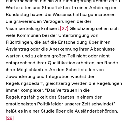
Führerscheinen bis hin zur Einbürgerung kommt es zu
Wartezeiten und Staueffekten. In einer Anhörung im
Bundestag haben die Wissenschaftsorganisationen
die gravierenden Verzögerungen bei der
Visumserteilung kritisiert.
Zur
[27]
Gleichzeitig sehen sich
viele Kommunen bei der Unterbringung von
Auflösung
Flüchtlingen, die auf die Entscheidung über ihren
der
Asylantrag oder die Anerkennung ihrer Abschlüsse
Fußnote
warten und zu einem großen Teil nicht oder nicht
entsprechend ihrer Qualifikation arbeiten, am Rande
ihrer Möglichkeiten. An den Schnittstellen von
Zuwanderung und Integration wächst der
Regelungsbedarf, gleichzeitig werden die Regelungen
immer komplexer. "Das Vertrauen in die
Regelungsfähigkeit des Staates in einem der
emotionalsten Politikfelder unserer Zeit schwindet",
heißt es in einer Studie über die Ausländerbehörden.
Zur
[28]
Aufl
der