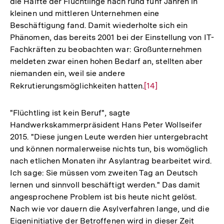
die Hälfte der Flüchtlinge nach rund fünf Jahren in
kleinen und mittleren Unternehmen eine
Beschäftigung fand. Damit wiederholte sich ein
Phänomen, das bereits 2001 bei der Einstellung von IT-
Fachkräften zu beobachten war: Großunternehmen
meldeten zwar einen hohen Bedarf an, stellten aber
niemanden ein, weil sie andere
Rekrutierungsmöglichkeiten hatten.
Zur
[14]
Auflösung
der
"Flüchtling ist kein Beruf", sagte
Fußnote
Handwerkskammerpräsident Hans Peter Wollseifer
2015. "Diese jungen Leute werden hier untergebracht
und können normalerweise nichts tun, bis womöglich
nach etlichen Monaten ihr Asylantrag bearbeitet wird.
Ich sage: Sie müssen vom zweiten Tag an Deutsch
lernen und sinnvoll beschäftigt werden." Das damit
angesprochene Problem ist bis heute nicht gelöst.
Nach wie vor dauern die Asylverfahren lange, und die
Eigeninitiative der Betroffenen wird in dieser Zeit