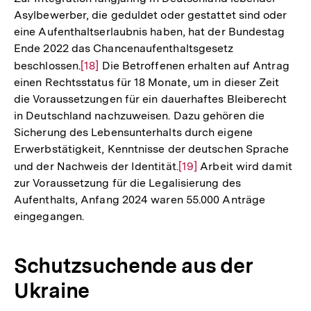
Fußnote
Asylbewerber, die geduldet oder gestattet sind oder
eine Aufenthaltserlaubnis haben, hat der Bundestag
Ende 2022 das Chancenaufenthaltsgesetz
beschlossen.
Zur
[18]
Die Betroffenen erhalten auf Antrag
einen Rechtsstatus für 18 Monate, um in dieser Zeit
Auflösung
die Voraussetzungen für ein dauerhaftes Bleiberecht
der
in Deutschland nachzuweisen. Dazu gehören die
Fußnote
Sicherung des Lebensunterhalts durch eigene
Erwerbstätigkeit, Kenntnisse der deutschen Sprache
und der Nachweis der Identität.
Zur
[19]
Arbeit wird damit
zur Voraussetzung für die Legalisierung des
Auflösung
Aufenthalts, Anfang 2024 waren 55.000 Anträge
der
eingegangen.
Fußnote
Schutzsuchende aus der
Ukraine