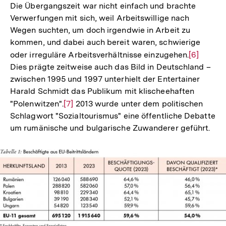
Die Übergangszeit war nicht einfach und brachte
Verwerfungen mit sich, weil Arbeitswillige nach
Wegen suchten, um doch irgendwie in Arbeit zu
kommen, und dabei auch bereit waren, schwierige
oder irreguläre Arbeitsverhältnisse einzugehen.
Zur
[6]
Dies prägte zeitweise auch das Bild in Deutschland –
Auflösun
zwischen 1995 und 1997 unterhielt der Entertainer
der
Harald Schmidt das Publikum mit klischeehaften
Fußnote
"Polenwitzen".
Zur
[7]
2013 wurde unter dem politischen
Schlagwort "Sozialtourismus" eine öffentliche Debatte
Auflösung
um rumänische und bulgarische Zuwanderer geführt.
der
Fußnote
In
Lightbox
öffnen