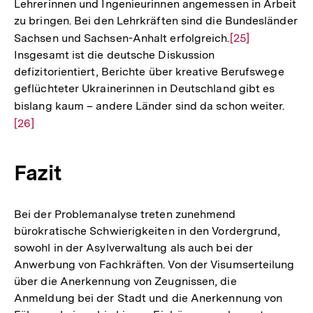
Lehrerinnen und Ingenieurinnen angemessen in Arbeit
der
zu bringen. Bei den Lehrkräften sind die Bundesländer
Fußnote
Sachsen und Sachsen-Anhalt erfolgreich.
Zur
[25]
Insgesamt ist die deutsche Diskussion
Auflösung
defizitorientiert, Berichte über kreative Berufswege
der
geflüchteter Ukrainerinnen in Deutschland gibt es
Fußnote
bislang kaum – andere Länder sind da schon weiter.
Zur
[26]
Aufl
der
Fußn
Fazit
Bei der Problemanalyse treten zunehmend
bürokratische Schwierigkeiten in den Vordergrund,
sowohl in der Asylverwaltung als auch bei der
Anwerbung von Fachkräften. Von der Visumserteilung
über die Anerkennung von Zeugnissen, die
Anmeldung bei der Stadt und die Anerkennung von