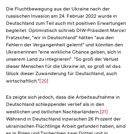
Die Fluchtbewegung aus der Ukraine nach der
russischen Invasion am 24. Februar 2022 wurde in
Deutschland zum Teil auch mit positiven Erwartungen
begleitet. Optimistisch schrieb DIW-Präsident Marcel
Fratzscher, "wir in Deutschland" hätten "aus den
Fehlern der Vergangenheit gelernt" und könnten den
Ukrainerinnen "eine wirkliche Chance geben, sich in
unserem Land zu integrieren". "So groß der Verlust
dieser Menschen für die Ukraine ist, so groß ist das
Glück dieser Zuwanderung für Deutschland, auch
wirtschaftlich."
Zur
[20]
Auflösung
der
Es zeigte sich jedoch, dass die Arbeitsaufnahme in
Fußnote
Deutschland schleppender verlief als in den
westlichen und östlichen Nachbarländern.
Zur
[21]
Während in Deutschland inzwischen 26 Prozent der
Auflösung
ukrainischen Flüchtlinge Arbeit gefunden haben, sind
der
es in Polen und Tschechien zwei Drittel und in