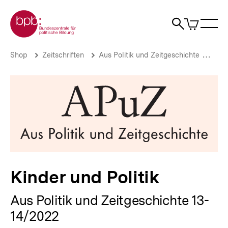
Direkt
Zur Startseite der bpb
zum
0
Artikel
Sho
Seiteninhalt
im
Naviga
Suche
springen
War
öffne
öffnen
öff
Pfadnavigation
Kinder
Brotkrümelnavigation
Shop
Zeitschriften
Aus Politik und Zeitgeschichte
Aus 
und
Politik
|
bpb.de
Kinder und Politik
Aus Politik und Zeitgeschichte 13-
14/2022