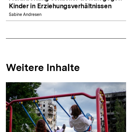
Kinder in Erziehungsverhältnissen
Sabine Andresen
Weitere Inhalte
Inhaltskarousell
Inhaltskarussell
für
überspringen
weitere
Inhalte