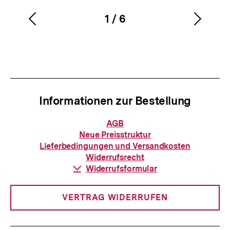
1
/
6
Vorherigen
Nächs
Karussellinhalt
von
Inhalt
Inhalt
anzeigen
anzei
Informationen zur Bestellung
Informationen
AGB
zur
Neue Preisstruktur
Bestellung
Lieferbedingungen und Versandkosten
Widerrufsrecht
Download-
Widerrufsformular
Link:
VERTRAG WIDERRUFEN