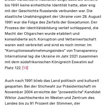
bis 1991 keine einheitliche Identität hatte, aber eng
mit der Geschichte Russlands verbunden war. Die
staatliche Unabhängigkeit der Ukraine vom 28. August
1991 war die Folge des Zerfalls der Sowjetunion. Der
Prozess der Identitätsbildung verlief schleppend, die
Macht der Oligarchen wurde etabliert und
konsolidierte sich. Korruption und Vetternwirtschaft
waren weit verbreitet und sind es noch immer. Im
"Korruptionswahrnehmungsindex" von Transparency
International lag die Ukraine im Jahr 2021 zusammen
mit dem südafrikanischen Königreich Eswatini auf
Platz 122.
Zur
[13]
Auflösung
der
Auch nach 1991 blieb das Land politisch und kulturell
Fußnote
gespalten. Bei der Stichwahl zur Präsidentschaft im
November 2004 erreichte der "prowestliche" Kandidat
Wiktor Juschtschenko im Westen und Zentrum des
Landes bis zu 91 Prozent der Stimmen, der