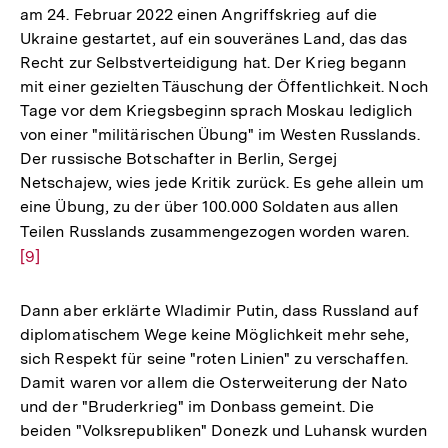
am 24. Februar 2022 einen Angriffskrieg auf die
Auflösung
Ukraine gestartet, auf ein souveränes Land, das das
der
Recht zur Selbstverteidigung hat. Der Krieg begann
Fußnote
mit einer gezielten Täuschung der Öffentlichkeit. Noch
Tage vor dem Kriegsbeginn sprach Moskau lediglich
von einer "militärischen Übung" im Westen Russlands.
Der russische Botschafter in Berlin, Sergej
Netschajew, wies jede Kritik zurück. Es gehe allein um
eine Übung, zu der über 100.000 Soldaten aus allen
Teilen Russlands zusammengezogen worden waren.
Zur
[9]
Aufl
der
Fußn
Dann aber erklärte Wladimir Putin, dass Russland auf
diplomatischem Wege keine Möglichkeit mehr sehe,
sich Respekt für seine "roten Linien" zu verschaffen.
Damit waren vor allem die Osterweiterung der Nato
und der "Bruderkrieg" im Donbass gemeint. Die
beiden "Volksrepubliken" Donezk und Luhansk wurden