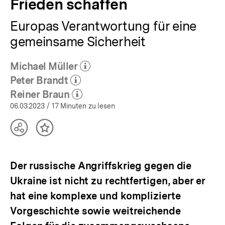
Frieden schaffen
Europas Verantwortung für eine
gemeinsame Sicherheit
Michael Müller
(Mehr zum Autor)
öffnen
Peter Brandt
(Mehr zum Autor)
öffnen
Reiner Braun
(Mehr zum Autor)
öffnen
06.03.2023
/ 17 Minuten zu lesen
Teilen
Inhalt
Optionen
merken
anzeigen
Der russische Angriffskrieg gegen die
Ukraine ist nicht zu rechtfertigen, aber er
hat eine komplexe und komplizierte
Vorgeschichte sowie weitreichende