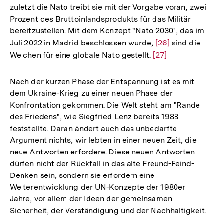
zuletzt die Nato treibt sie mit der Vorgabe voran, zwei
der
Prozent des Bruttoinlandsprodukts für das Militär
Fußnote
bereitzustellen. Mit dem Konzept "Nato 2030", das im
Juli 2022 in Madrid beschlossen wurde,
Zur
[26]
sind die
Weichen für eine globale Nato gestellt.
Zur
[27]
Auflösung
Auflösung
der
der
Fußnote
Nach der kurzen Phase der Entspannung ist es mit
Fußnote
dem Ukraine-Krieg zu einer neuen Phase der
Konfrontation gekommen. Die Welt steht am "Rande
des Friedens", wie Siegfried Lenz bereits 1988
feststellte. Daran ändert auch das unbedarfte
Argument nichts, wir lebten in einer neuen Zeit, die
neue Antworten erfordere. Diese neuen Antworten
dürfen nicht der Rückfall in das alte Freund-Feind-
Denken sein, sondern sie erfordern eine
Weiterentwicklung der UN-Konzepte der 1980er
Jahre, vor allem der Ideen der gemeinsamen
Zum
Sicherheit, der Verständigung und der Nachhaltigkeit.
Seite