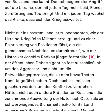
von Russland anerkannt. Danach begann der Angriff
auf die Ukraine, der mit jedem Tag mehr Leid, Elend,
Zerstörung und Tod bringt. Und mit jedem Tag wächst
das Risiko, dass sich der Krieg ausweitet.
Nicht nur in unserem Land ist zu beobachten, wie der
Ukraine-Krieg "eine Militanz erzeugt und zu einer
Polarisierung von Positionen führt, die ein
gemeinsames Nachdenken durchkreuzt", wie der
Historiker Joachim Radkau jüngst feststellte.
Zur
[10]
In
der öffentlichen Debatte geht es fast ausschließlich
Auflösung
um den Aggressor und nicht um die
der
Entwicklungsprozesse, die zu dem bewaffneten
Fußnote
Konflikt geführt haben. Doch auch sie müssen
gesehen werden, um den Konflikt zu verstehen.
Hätten nicht auch andere Präsidenten Russlands die
zunehmende Ausweitung der Nato nach Osten als ein
schwerwiegendes Sicherheitsrisiko für ihr Land
angesehen? So sahen es jedenfalls auch Michail