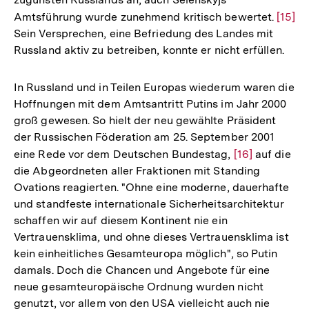
Amtsführung wurde zunehmend kritisch bewertet.
Zur
[15]
Sein Versprechen, eine Befriedung des Landes mit
Auflö
Russland aktiv zu betreiben, konnte er nicht erfüllen.
der
Fußno
In Russland und in Teilen Europas wiederum waren die
Hoffnungen mit dem Amtsantritt Putins im Jahr 2000
groß gewesen. So hielt der neu gewählte Präsident
der Russischen Föderation am 25. September 2001
eine Rede vor dem Deutschen Bundestag,
Zur
[16]
auf die
die Abgeordneten aller Fraktionen mit Standing
Auflösung
Ovations reagierten. "Ohne eine moderne, dauerhafte
der
und standfeste internationale Sicherheitsarchitektur
Fußnote
schaffen wir auf diesem Kontinent nie ein
Vertrauensklima, und ohne dieses Vertrauensklima ist
kein einheitliches Gesamteuropa möglich", so Putin
damals. Doch die Chancen und Angebote für eine
neue gesamteuropäische Ordnung wurden nicht
genutzt, vor allem von den USA vielleicht auch nie