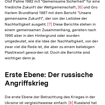
Olof Palme 1982 mit "Gemeinsame Sicherheit" für eine
Auflösu
Fußnote
friedliche Zukunft der Weltgemeinschaft;
Zur
[6]
und Gro
der
Harlem Brundtland 1987 mit dem Bericht "Unsere
Auflösung
Fußnote
gemeinsame Zukunft", der von der Leitidee der
der
Nachhaltigkeit ausgeht.
Zur
[7]
Diese Berichte stehen in
Fußnote
einem gemeinsamen Zusammenhang, gerieten nach
Auflösung
1990 aber in den Hintergrund oder wurden
der
umgedeutet, wie die Idee der Nachhaltigkeit, von der
Fußnote
zwar viel die Rede ist, die aber zu einem beliebigen
Plastikwort geworden ist. Doch die Berichte sind
wichtiger denn je.
Erste Ebene: Der russische
Angriffskrieg
Die erste Ebene der Betrachtung des Krieges in der
Ukraine ist vergleichsweise einfach:
Zur
[8]
Russland hat