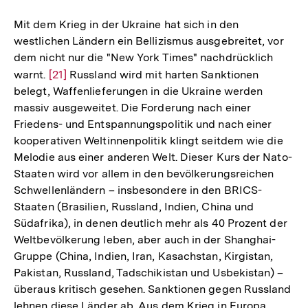
Mit dem Krieg in der Ukraine hat sich in den
westlichen Ländern ein Bellizismus ausgebreitet, vor
dem nicht nur die "New York Times" nachdrücklich
warnt.
Zur
[21]
Russland wird mit harten Sanktionen
belegt, Waffenlieferungen in die Ukraine werden
Auflösung
massiv ausgeweitet. Die Forderung nach einer
der
Friedens- und Entspannungspolitik und nach einer
Fußnote
kooperativen Weltinnenpolitik klingt seitdem wie die
Melodie aus einer anderen Welt. Dieser Kurs der Nato-
Staaten wird vor allem in den bevölkerungsreichen
Schwellenländern – insbesondere in den BRICS-
Staaten (Brasilien, Russland, Indien, China und
Südafrika), in denen deutlich mehr als 40 Prozent der
Weltbevölkerung leben, aber auch in der Shanghai-
Gruppe (China, Indien, Iran, Kasachstan, Kirgistan,
Pakistan, Russland, Tadschikistan und Usbekistan) –
überaus kritisch gesehen. Sanktionen gegen Russland
lehnen diese Länder ab. Aus dem Krieg in Europa