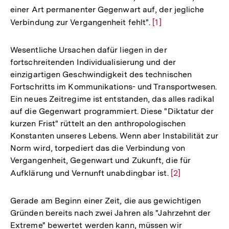
einer Art permanenter Gegenwart auf, der jegliche
Verbindung zur Vergangenheit fehlt".
Zur
[1]
Auflösung
der
Wesentliche Ursachen dafür liegen in der
Fußnote
fortschreitenden Individualisierung und der
einzigartigen Geschwindigkeit des technischen
Fortschritts im Kommunikations- und Transportwesen.
Ein neues Zeitregime ist entstanden, das alles radikal
auf die Gegenwart programmiert. Diese "Diktatur der
kurzen Frist" rüttelt an den anthropologischen
Konstanten unseres Lebens. Wenn aber Instabilität zur
Norm wird, torpediert das die Verbindung von
Vergangenheit, Gegenwart und Zukunft, die für
Aufklärung und Vernunft unabdingbar ist.
Zur
[2]
Auflösung
der
Gerade am Beginn einer Zeit, die aus gewichtigen
Fußnote
Gründen bereits nach zwei Jahren als "Jahrzehnt der
Extreme" bewertet werden kann, müssen wir