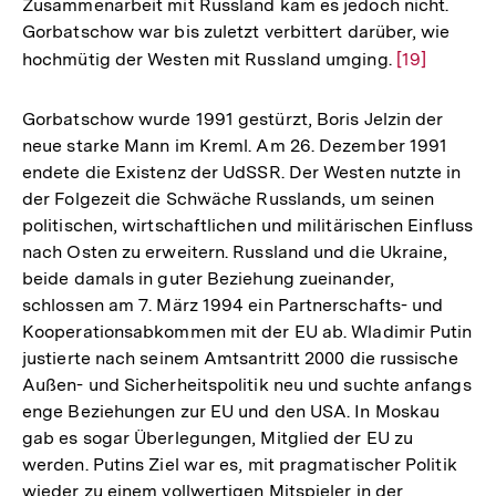
Zusammenarbeit mit Russland kam es jedoch nicht.
Gorbatschow war bis zuletzt verbittert darüber, wie
hochmütig der Westen mit Russland umging.
Zur
[19]
Auflösung
der
Gorbatschow wurde 1991 gestürzt, Boris Jelzin der
Fußnote
neue starke Mann im Kreml. Am 26. Dezember 1991
endete die Existenz der UdSSR. Der Westen nutzte in
der Folgezeit die Schwäche Russlands, um seinen
politischen, wirtschaftlichen und militärischen Einfluss
nach Osten zu erweitern. Russland und die Ukraine,
beide damals in guter Beziehung zueinander,
schlossen am 7. März 1994 ein Partnerschafts- und
Kooperationsabkommen mit der EU ab. Wladimir Putin
justierte nach seinem Amtsantritt 2000 die russische
Außen- und Sicherheitspolitik neu und suchte anfangs
enge Beziehungen zur EU und den USA. In Moskau
gab es sogar Überlegungen, Mitglied der EU zu
werden. Putins Ziel war es, mit pragmatischer Politik
wieder zu einem vollwertigen Mitspieler in der