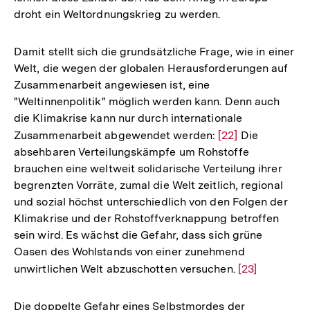
droht ein Weltordnungskrieg zu werden.
Damit stellt sich die grundsätzliche Frage, wie in einer
Welt, die wegen der globalen Herausforderungen auf
Zusammenarbeit angewiesen ist, eine
"Weltinnenpolitik" möglich werden kann. Denn auch
die Klimakrise kann nur durch internationale
Zusammenarbeit abgewendet werden:
Zur
[22]
Die
absehbaren Verteilungskämpfe um Rohstoffe
Auflösung
brauchen eine weltweit solidarische Verteilung ihrer
der
begrenzten Vorräte, zumal die Welt zeitlich, regional
Fußnote
und sozial höchst unterschiedlich von den Folgen der
Klimakrise und der Rohstoffverknappung betroffen
sein wird. Es wächst die Gefahr, dass sich grüne
Oasen des Wohlstands von einer zunehmend
unwirtlichen Welt abzuschotten versuchen.
Zur
[23]
Auflösung
der
Die doppelte Gefahr eines Selbstmordes der