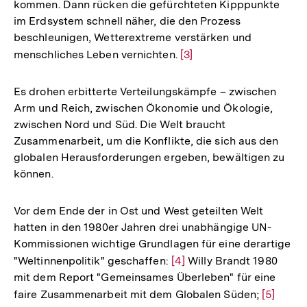
kommen. Dann rücken die gefürchteten Kipppunkte
im Erdsystem schnell näher, die den Prozess
beschleunigen, Wetterextreme verstärken und
menschliches Leben vernichten.
Zur
[3]
Auflösung
der
Es drohen erbitterte Verteilungskämpfe – zwischen
Fußnote
Arm und Reich, zwischen Ökonomie und Ökologie,
zwischen Nord und Süd. Die Welt braucht
Zusammenarbeit, um die Konflikte, die sich aus den
globalen Herausforderungen ergeben, bewältigen zu
können.
Vor dem Ende der in Ost und West geteilten Welt
hatten in den 1980er Jahren drei unabhängige UN-
Kommissionen wichtige Grundlagen für eine derartige
"Weltinnenpolitik" geschaffen:
Zur
[4]
Willy Brandt 1980
mit dem Report "Gemeinsames Überleben" für eine
Auflösung
faire Zusammenarbeit mit dem Globalen Süden;
Zur
[5]
der