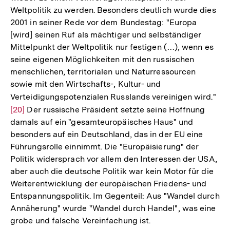
Weltpolitik zu werden. Besonders deutlich wurde dies
2001 in seiner Rede vor dem Bundestag: "Europa
[wird] seinen Ruf als mächtiger und selbständiger
Mittelpunkt der Weltpolitik nur festigen (…), wenn es
seine eigenen Möglichkeiten mit den russischen
menschlichen, territorialen und Naturressourcen
sowie mit den Wirtschafts-, Kultur- und
Verteidigungspotenzialen Russlands vereinigen wird."
Zur
[20]
Der russische Präsident setzte seine Hoffnung
Auf
damals auf ein "gesamteuropäisches Haus" und
der
besonders auf ein Deutschland, das in der EU eine
Fuß
Führungsrolle einnimmt. Die "Europäisierung" der
Politik widersprach vor allem den Interessen der USA,
aber auch die deutsche Politik war kein Motor für die
Weiterentwicklung der europäischen Friedens- und
Entspannungspolitik. Im Gegenteil: Aus "Wandel durch
Annäherung" wurde "Wandel durch Handel", was eine
grobe und falsche Vereinfachung ist.