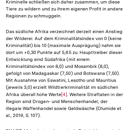
Kriminelle schließen sich daher zusammen, um diese
Tiere zu wildern und zu ihrem eigenen Profit in andere
Regionen zu schmuggeln.
Das südliche Afrika verzeichnet derzeit einen Anstieg
der Wilderei: Auf dem Kriminalitätsindex von 0 (keine
Kriminalität) bis 10 (maximale Ausprägung) nahm sie
dort um +0,30 Punkte auf 5,65 zu. Haupttreiber dieser
Entwicklung sind Südafrika (mit einem
Kriminalitätsindex von 8,0) und Mosambik (8,0),
gefolgt von Madagaskar (7,50) und Botswana (7,50).
Mit Ausnahme von Eswatini, Lesotho und Mauritius
(jeweils 3,0) erzielt Wildtierkriminalität im südlichen
Afrika überall hohe Werte
Zur
[4]
. Weitere Straftaten in der
Region sind Drogen- und Menschenhandel, der
Auflösung
illegale Waffenhandel sowie Geldwäsche (Olumide et
der
al., 2019, S. 107).
Fußnote