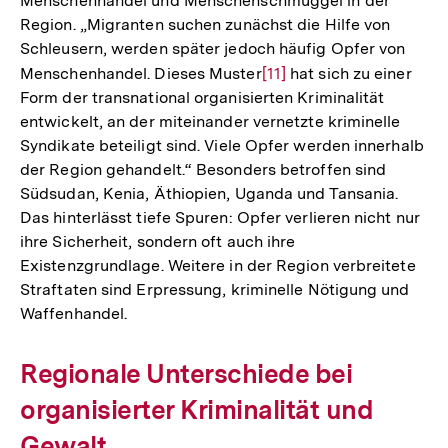
Menschenhandel und Menschenschmuggel in der
Region. „Migranten suchen zunächst die Hilfe von
Schleusern, werden später jedoch häufig Opfer von
Menschenhandel. Dieses Muster
Zur
[11]
hat sich zu einer
Form der transnational organisierten Kriminalität
Auflösung
entwickelt, an der miteinander vernetzte kriminelle
der
Syndikate beteiligt sind. Viele Opfer werden innerhalb
Fußnote
der Region gehandelt.“ Besonders betroffen sind
Südsudan, Kenia, Äthiopien, Uganda und Tansania.
Das hinterlässt tiefe Spuren: Opfer verlieren nicht nur
ihre Sicherheit, sondern oft auch ihre
Existenzgrundlage. Weitere in der Region verbreitete
Straftaten sind Erpressung, kriminelle Nötigung und
Waffenhandel.
Regionale Unterschiede bei
organisierter Kriminalität und
Gewalt