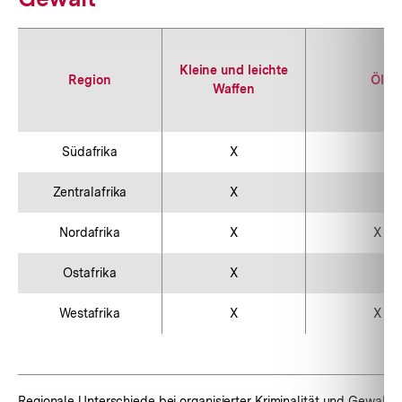
Kleine und leichte
Region
Öl
Waffen
Südafrika
X
Zentralafrika
X
Nordafrika
X
X
Ostafrika
X
Westafrika
X
X
Regionale Unterschiede bei organisierter Kriminalität und Gewalt