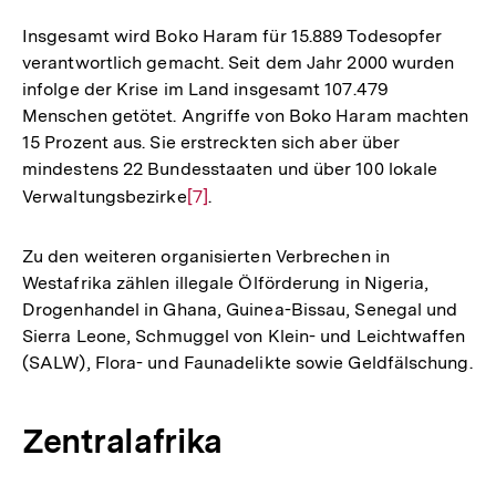
Insgesamt wird Boko Haram für 15.889 Todesopfer
verantwortlich gemacht. Seit dem Jahr 2000 wurden
infolge der Krise im Land insgesamt 107.479
Menschen getötet. Angriffe von Boko Haram machten
15 Prozent aus. Sie erstreckten sich aber über
mindestens 22 Bundesstaaten und über 100 lokale
Verwaltungsbezirke
Zur
[7]
.
Auflösung
der
Zu den weiteren organisierten Verbrechen in
Fußnote
Westafrika zählen illegale Ölförderung in Nigeria,
Drogenhandel in Ghana, Guinea-Bissau, Senegal und
Sierra Leone, Schmuggel von Klein- und Leichtwaffen
(SALW), Flora- und Faunadelikte sowie Geldfälschung.
Zentralafrika