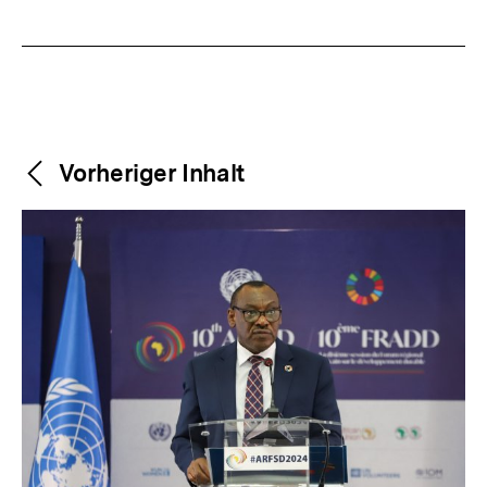
Weitere
Content-
Vorheriger Inhalt
Navigation
Inhalte