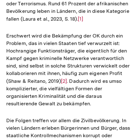
oder Terrorismus. Rund 61 Prozent der afrikanischen
Bevölkerung leben in Ländern, die in diese Kategorie
fallen (Laura et al., 2023, S. 18).
Zur
[1]
Auflösung
der
Erschwert wird die Bekämpfung der OK durch ein
Fußnote
Problem, das in vielen Staaten tief verwurzelt ist:
Hochrangige Funktionsträger, die eigentlich für den
Kampf gegen kriminelle Netzwerke verantwortlich
sind, sind selbst in solche Strukturen verwickelt oder
kollaborieren mit ihnen, häufig zum eigenen Profit
(Shaw & Reitano, 2019)
Zur
[2]
. Dadurch wird es umso
komplizierter, die vielfältigen Formen der
Auflösung
organisierten Kriminalität und die daraus
der
resultierende Gewalt zu bekämpfen.
Fußnote
Die Folgen treffen vor allem die Zivilbevölkerung. In
vielen Ländern erleben Bürgerinnen und Bürger, dass
staatliche Kontrollmechanismen korrupt oder