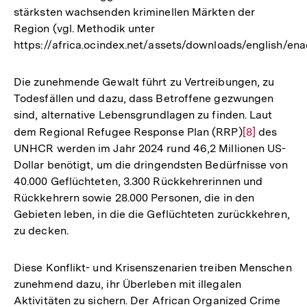
stärksten wachsenden kriminellen Märkten der
Region (vgl. Methodik unter
https://africa.ocindex.net/assets/downloads/english/ena
Die zunehmende Gewalt führt zu Vertreibungen, zu
Todesfällen und dazu, dass Betroffene gezwungen
sind, alternative Lebensgrundlagen zu finden. Laut
dem Regional Refugee Response Plan (RRP)
Zur
[8]
des
UNHCR werden im Jahr 2024 rund 46,2 Millionen US-
Auflösung
Dollar benötigt, um die dringendsten Bedürfnisse von
der
40.000 Geflüchteten, 3.300 Rückkehrerinnen und
Fußnote
Rückkehrern sowie 28.000 Personen, die in den
Gebieten leben, in die die Geflüchteten zurückkehren,
zu decken.
Diese Konflikt- und Krisenszenarien treiben Menschen
zunehmend dazu, ihr Überleben mit illegalen
Aktivitäten zu sichern. Der African Organized Crime