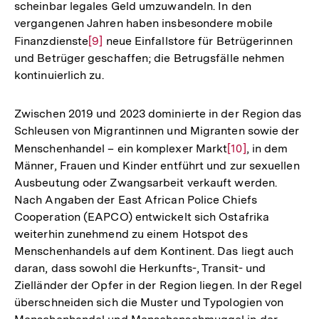
scheinbar legales Geld umzuwandeln. In den
vergangenen Jahren haben insbesondere mobile
Finanzdienste
Zur
[9]
neue Einfallstore für Betrügerinnen
und Betrüger geschaffen; die Betrugsfälle nehmen
Auflösung
kontinuierlich zu.
der
Fußnote
Zwischen 2019 und 2023 dominierte in der Region das
Schleusen von Migrantinnen und Migranten sowie der
Menschenhandel – ein komplexer Markt
Zur
[10]
, in dem
Männer, Frauen und Kinder entführt und zur sexuellen
Auflösung
Ausbeutung oder Zwangsarbeit verkauft werden.
der
Nach Angaben der East African Police Chiefs
Fußnote
Cooperation (EAPCO) entwickelt sich Ostafrika
weiterhin zunehmend zu einem Hotspot des
Menschenhandels auf dem Kontinent. Das liegt auch
daran, dass sowohl die Herkunfts-, Transit- und
Zielländer der Opfer in der Region liegen. In der Regel
überschneiden sich die Muster und Typologien von