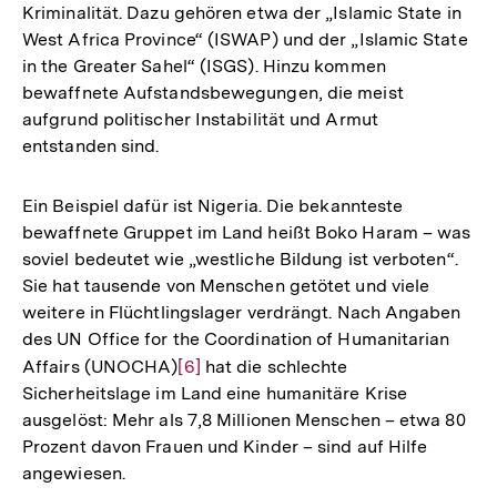
Kriminalität. Dazu gehören etwa der „Islamic State in
West Africa Province“ (ISWAP) und der „Islamic State
in the Greater Sahel“ (ISGS). Hinzu kommen
bewaffnete Aufstandsbewegungen, die meist
aufgrund politischer Instabilität und Armut
entstanden sind.
Ein Beispiel dafür ist Nigeria. Die bekannteste
bewaffnete Gruppet im Land heißt Boko Haram – was
soviel bedeutet wie „westliche Bildung ist verboten“.
Sie hat tausende von Menschen getötet und viele
weitere in Flüchtlingslager verdrängt. Nach Angaben
des UN Office for the Coordination of Humanitarian
Affairs (UNOCHA)
Zur
[6]
hat die schlechte
Sicherheitslage im Land eine humanitäre Krise
Auflösung
ausgelöst: Mehr als 7,8 Millionen Menschen – etwa 80
der
Prozent davon Frauen und Kinder – sind auf Hilfe
Fußnote
angewiesen.