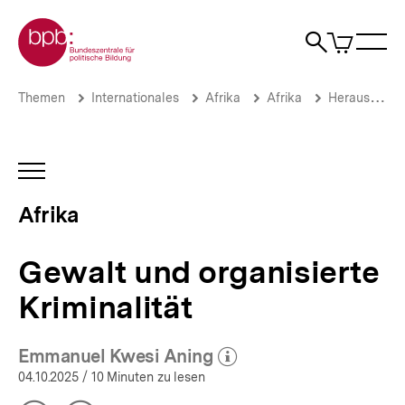
Direkt
Zur Startseite der bpb
zum
0
Artikel
Sho
Seiteninhalt
im
Naviga
Suche
springen
War
öffne
öffnen
öff
Pfadnavigation
Gewalt
Brotkrümelnavigation
Themen
Internationales
Afrika
Afrika
Herausforderungen
und
organisierte
Kriminalität
|
INHALTSNAVIGATION
Afrika
ÖFFNEN
|
Afrika
bpb.de
Gewalt und organisierte
Kriminalität
Emmanuel Kwesi Aning
(Mehr zum Autor)
öffnen
04.10.2025
/ 10 Minuten zu lesen