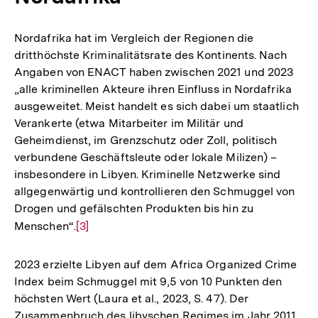
Nordafrika hat im Vergleich der Regionen die
dritthöchste Kriminalitätsrate des Kontinents. Nach
Angaben von ENACT haben zwischen 2021 und 2023
„alle kriminellen Akteure ihren Einfluss in Nordafrika
ausgeweitet. Meist handelt es sich dabei um staatlich
Verankerte (etwa Mitarbeiter im Militär und
Geheimdienst, im Grenzschutz oder Zoll, politisch
verbundene Geschäftsleute oder lokale Milizen) –
insbesondere in Libyen. Kriminelle Netzwerke sind
allgegenwärtig und kontrollieren den Schmuggel von
Drogen und gefälschten Produkten bis hin zu
Menschen“.
Zur
[3]
Auflösung
der
2023 erzielte Libyen auf dem Africa Organized Crime
Fußnote
Index beim Schmuggel mit 9,5 von 10 Punkten den
höchsten Wert (Laura et al., 2023, S. 47). Der
Zusammenbruch des libyschen Regimes im Jahr 2011