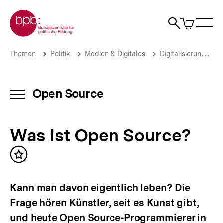
Direkt
Zur Startseite der bpb
zum
0
Artikel
Sho
Seiteninhalt
im
Naviga
Suche
springen
War
öffne
öffnen
öff
Pfadnavigation
Was
Brotkrümelnavigation
Themen
Politik
Medien & Digitales
Digitalisierung
ist
Open
Source?
|
Open Source
INHALTSNAVIGATION
Open
ÖFFNEN
Source
|
Was ist Open Source?
bpb.de
Inhalt
merken
Kann man davon eigentlich leben? Die
Frage hören Künstler, seit es Kunst gibt,
und heute Open Source-Programmierer in