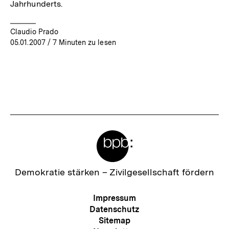
Jahrhunderts.
Claudio Prado
05.01.2007
/ 7 Minuten zu lesen
Meta-
Links
Zur
Demokratie stärken –
Zivilgesellschaft fördern
Startseite
der
Meta-
Impressum
bpb
Navigation
Datenschutz
Sitemap