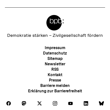
Meta-
Links
Zur
Demokratie stärken –
Zivilgesellschaft fördern
Startseite
der
Meta-
Impressum
bpb
Navigation
Datenschutz
Sitemap
Newsletter
RSS
Kontakt
Presse
Barriere melden
Erklärung zur Barrierefreiheit
Auf
Auf
Auf
Auf
Auf
Auf
Au
Folgen
Folgen
Folgen
Folgen
Folgen
Folgen
Fol
Facebook
Mastodon
X
Instagram
Youtube
LinkedIn
Bl