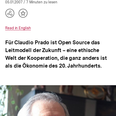
öffnen
05.01.2007
/ 7 Minuten zu lesen
Teilen
Inhalt
Optionen
merken
anzeigen
Interner
Read in English
Link:
Für Claudio Prado ist Open Source das
Leitmodell der Zukunft – eine ethische
Welt der Kooperation, die ganz anders ist
als die Ökonomie des 20. Jahrhunderts.