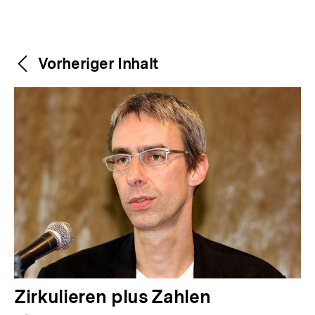
Weitere
Content-
Vorheriger Inhalt
Navigation
Inhalte
V
Zirkulieren plus Zahlen