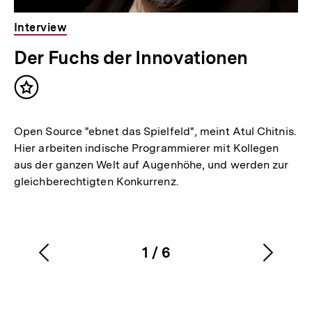
Interview
Der Fuchs der Innovationen
Inhalt
merken
Open Source "ebnet das Spielfeld", meint Atul Chitnis.
Hier arbeiten indische Programmierer mit Kollegen
aus der ganzen Welt auf Augenhöhe, und werden zur
gleichberechtigten Konkurrenz.
1
/
6
Vorherigen
Nächs
Karussellinhalt
von
Inhalt
Inhalt
anzeigen
anzei