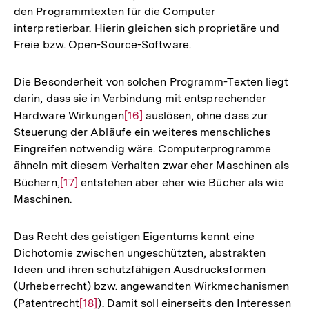
den Programmtexten für die Computer
interpretierbar. Hierin gleichen sich proprietäre und
Freie bzw. Open-Source-Software.
Die Besonderheit von solchen Programm-Texten liegt
darin, dass sie in Verbindung mit entsprechender
Hardware Wirkungen
Zur
[16]
auslösen, ohne dass zur
Steuerung der Abläufe ein weiteres menschliches
Auflösung
Eingreifen notwendig wäre. Computerprogramme
der
ähneln mit diesem Verhalten zwar eher Maschinen als
Fußnote
Büchern,
Zur
[17]
entstehen aber eher wie Bücher als wie
Maschinen.
Auflösung
der
Fußnote
Das Recht des geistigen Eigentums kennt eine
Dichotomie zwischen ungeschützten, abstrakten
Ideen und ihren schutzfähigen Ausdrucksformen
(Urheberrecht) bzw. angewandten Wirkmechanismen
(Patentrecht
Zur
[18]
). Damit soll einerseits den Interessen