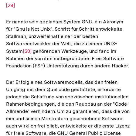
[29]
Aufl
der
Fußn
Er nannte sein geplantes System GNU, ein Akronym
für "Gnu is Not Unix". Schritt für Schritt entwickelte
Stallman, unzweifelhaft einer der besten
Softwareentwickler der Welt, die zu einem UNIX-
System
Zur
[30]
gehörenden Werkzeuge, und fand im
Rahmen der von ihm mitbegründeten Free Software
Auflösung
Foundation (FSF) Unterstützung durch andere Hacker.
der
Fußnote
Der Erfolg eines Softwaremodells, das den freien
Umgang mit dem Quellcode gestattete, erforderte
jedoch die Schaffung von spezifischen institutionellen
Rahmenbedingungen, die den Raubbau an der "Code-
Allmende" verhindern. Um zu garantieren, dass die von
ihm und seinen Mitstreitern geschriebene Software
auch wirklich frei blieb, entwickelte er die erste Lizenz
für freie Software, die GNU General Public License