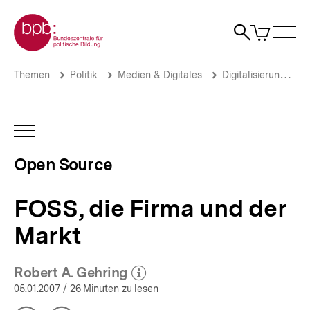
Direkt
Zur Startseite der bpb
zum
0
Artikel
Sho
Seiteninhalt
im
Naviga
Suche
springen
War
öffne
öffnen
öff
Pfadnavigation
FOSS,
Brotkrümelnavigation
Themen
Politik
Medien & Digitales
Digitalisierung
die
Firma
und
der
INHALTSNAVIGATION
Markt
ÖFFNEN
|
Open Source
Open
Source
|
FOSS, die Firma und der
bpb.de
Markt
Robert A. Gehring
(Mehr zum Autor)
öffnen
05.01.2007
/ 26 Minuten zu lesen