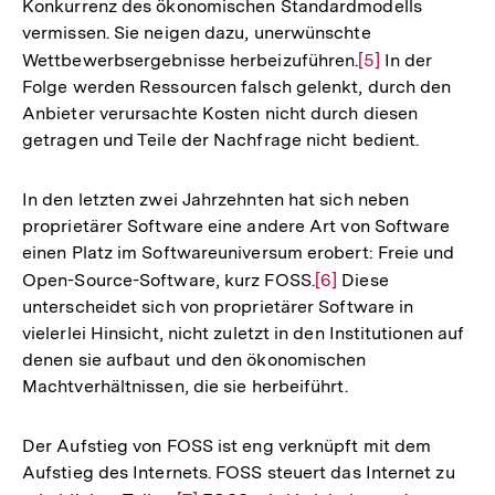
Konkurrenz des ökonomischen Standardmodells
vermissen. Sie neigen dazu, unerwünschte
Wettbewerbsergebnisse herbeizuführen.
Zur
[5]
In der
Folge werden Ressourcen falsch gelenkt, durch den
Auflösung
Anbieter verursachte Kosten nicht durch diesen
der
getragen und Teile der Nachfrage nicht bedient.
Fußnote
In den letzten zwei Jahrzehnten hat sich neben
proprietärer Software eine andere Art von Software
einen Platz im Softwareuniversum erobert: Freie und
Open-Source-Software, kurz FOSS.
Zur
[6]
Diese
unterscheidet sich von proprietärer Software in
Auflösung
vielerlei Hinsicht, nicht zuletzt in den Institutionen auf
der
denen sie aufbaut und den ökonomischen
Fußnote
Machtverhältnissen, die sie herbeiführt.
Der Aufstieg von FOSS ist eng verknüpft mit dem
Aufstieg des Internets. FOSS steuert das Internet zu