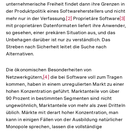
unternehmerische Freiheit findet dann ihre Grenzen in
der Produktpolitik eines Softwareherstellers und nicht
mehr nur in der Verfassung.
Zur
[2]
Proprietäre Software
Zur
[3]
mit proprietären Datenformaten liefert ihre Anwender,
Auflösung
Aufl
so gesehen, einer prekären Situation aus, und das
der
der
Unbehagen darüber ist nur zu verständlich. Das
Fußnote
Fußn
Streben nach Sicherheit leitet die Suche nach
Alternativen.
Die ökonomischen Besonderheiten von
Netzwerkgütern,
Zur
[4]
die bei Software voll zum Tragen
kommen, haben in einem unregulierten Markt zu einer
Auflösung
hohen Konzentration geführt. Marktanteile von über
der
90 Prozent in bestimmten Segmenten sind nicht
Fußnote
ungewöhnlich, Marktanteile von mehr als zwei Dritteln
üblich. Märkte mit derart hoher Konzentration, man
kann in einigen Fällen von der Ausbildung natürlicher
Monopole sprechen, lassen die vollständige