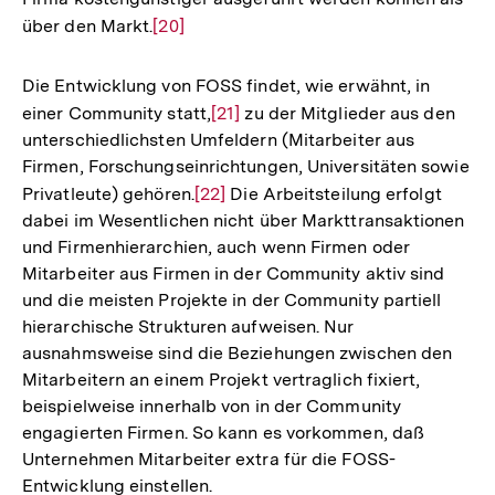
über den Markt.
Zur
[20]
Auflösung
der
Die Entwicklung von FOSS findet, wie erwähnt, in
Fußnote
einer Community statt,
Zur
[21]
zu der Mitglieder aus den
unterschiedlichsten Umfeldern (Mitarbeiter aus
Auflösung
Firmen, Forschungseinrichtungen, Universitäten sowie
der
Privatleute) gehören.
Zur
[22]
Die Arbeitsteilung erfolgt
Fußnote
dabei im Wesentlichen nicht über Markttransaktionen
Auflösung
und Firmenhierarchien, auch wenn Firmen oder
der
Mitarbeiter aus Firmen in der Community aktiv sind
Fußnote
und die meisten Projekte in der Community partiell
hierarchische Strukturen aufweisen. Nur
ausnahmsweise sind die Beziehungen zwischen den
Mitarbeitern an einem Projekt vertraglich fixiert,
beispielweise innerhalb von in der Community
engagierten Firmen. So kann es vorkommen, daß
Unternehmen Mitarbeiter extra für die FOSS-
Entwicklung einstellen.