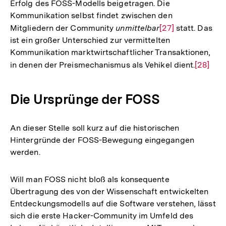
Erfolg des FOSS-Modells beigetragen. Die
Kommunikation selbst findet zwischen den
Mitgliedern der Community
unmittelbar
Zur
[27]
statt. Das
ist ein großer Unterschied zur vermittelten
Auflösung
Kommunikation marktwirtschaftlicher Transaktionen,
der
in denen der Preismechanismus als Vehikel dient.
Zur
[28]
Fußnote
Auflösu
der
Die Ursprünge der FOSS
Fußnote
An dieser Stelle soll kurz auf die historischen
Hintergründe der FOSS-Bewegung eingegangen
werden.
Will man FOSS nicht bloß als konsequente
Übertragung des von der Wissenschaft entwickelten
Entdeckungsmodells auf die Software verstehen, lässt
sich die erste Hacker-Community im Umfeld des