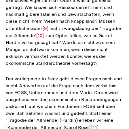
exklusives Eigentum ist? Oder etwas allgemeiner
gefragt: Wie lassen sich Ressourcen effizient und
nachhaltig bereitstellen und bewirtschaften, wenn
diese nicht ihrem Wesen nach knapp sind? Müssen
öffentliche Güter
Zur
[9]
nicht zwangsläufig der "Tragödie
der Allmende"
Zur
[10]
Auflösung
zum Opfer fallen, wie es Garret
Hardin vorhergesagt hat? Würde es nicht zu einem
Auflösung
der
Mangel an Software kommen, wenn diese nicht
der
Fußnote
exklusiv vermarktet werden könnte, wie es die
Fußnote
ökonomische Standardtheorie vorhersagt?
Der vorliegende Aufsatz geht diesen Fragen nach und
sucht Antworten auf die Frage nach dem Verhältnis
von FOSS, Unternehmen und dem Markt. Dabei wird
ausgehend von den ökonomischen Randbedingungen
diskutiert, auf welchem Fundament FOSS seit über
zwei Jahrzehnten wächst und gedeiht. Statt einer
"Tragödie der Allmende" (Hardin) erleben wir eine
"Kommödie der Allmende" (Carol Rose).
Zur
[11]