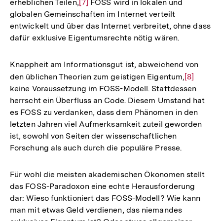
erheblichen Teilen,
Zur
[7]
FOSS wird in lokalen und
globalen Gemeinschaften im Internet verteilt
Auflösung
entwickelt und über das Internet verbreitet, ohne dass
der
dafür exklusive Eigentumsrechte nötig wären.
Fußnote
Knappheit am Informationsgut ist, abweichend von
den üblichen Theorien zum geistigen Eigentum,
Zur
[8]
keine Voraussetzung im FOSS-Modell. Stattdessen
Auflösun
herrscht ein Überfluss an Code. Diesem Umstand hat
der
es FOSS zu verdanken, dass dem Phänomen in den
Fußnote
letzten Jahren viel Aufmerksamkeit zuteil geworden
ist, sowohl von Seiten der wissenschaftlichen
Forschung als auch durch die populäre Presse.
Für wohl die meisten akademischen Ökonomen stellt
das FOSS-Paradoxon eine echte Herausforderung
dar: Wieso funktioniert das FOSS-Modell? Wie kann
man mit etwas Geld verdienen, das niemandes