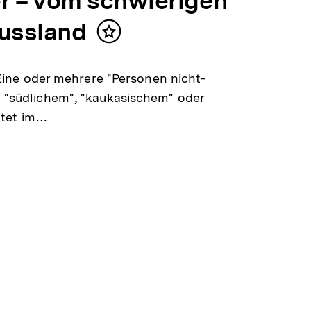
r – vom schwierigen
ussland
Inhalt
merken
 Eine oder mehrere "Personen nicht-
 "südlichem", "kaukasischem" oder
eitet im…