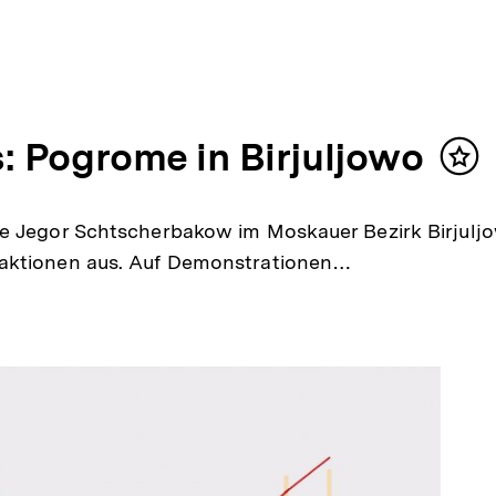
: Pogrome in Birjuljowo
Inha
mer
ge Jegor Schtscherbakow im Moskauer Bezirk Birjulj
eaktionen aus. Auf Demonstrationen…