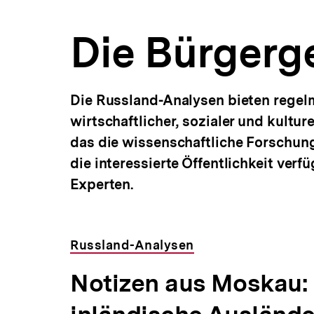
a
t
Die Bürgerge
i
o
n
Die Russland-Analysen bieten regel
wirtschaftlicher, sozialer und kultu
das die wissenschaftliche Forschung 
die interessierte Öffentlichkeit ver
Experten.
Russland-Analysen
Notizen aus Moskau: 