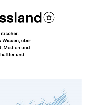
ussland
Inhalt
merken
tischer,
s Wissen, über
ft, Medien und
haftler und