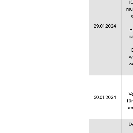
K
mus
29.01.2024
E
n
w
wo
V
30.01.2024
fü
um
D