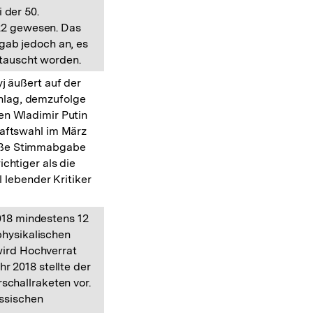
 der 50.
22 gewesen. Das
gab jedoch an, es
etauscht worden.
j äußert auf der
chlag, demzufolge
en Wladimir Putin
haftswahl im März
bloße Stimmabgabe
ichtiger als die
 lebender Kritiker
018 mindestens 12
physikalischen
wird Hochverrat
hr 2018 stellte der
schallraketen vor.
ussischen