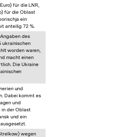
Euro) für die LNR,
) für die Oblast
orischja ein
t anteilig 72 %.
h Angaben des
5 ukrainischen
hlt worden waren,
nd macht einen
lich. Die Ukraine
rainischen
inerien und
en. Dabei kommt es
lagen und
 in der Oblast
ansk und ein
 ausgesetzt.
 Strelkow) wegen