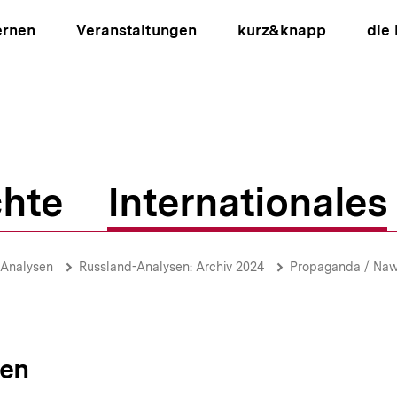
ernen
Veranstaltungen
kurz&knapp
die
hte
Internationales
ion
-Analysen
Russland-Analysen: Archiv 2024
Propaganda / Nawa
sen