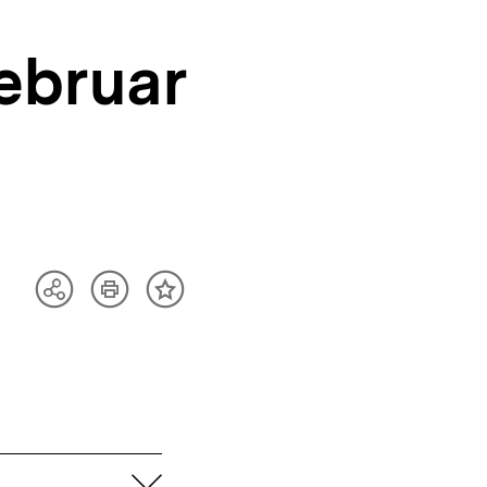
Februar
Artikel
Teilen
Inhalt
drucken
Optionen
merken
anzeigen
aufklappen