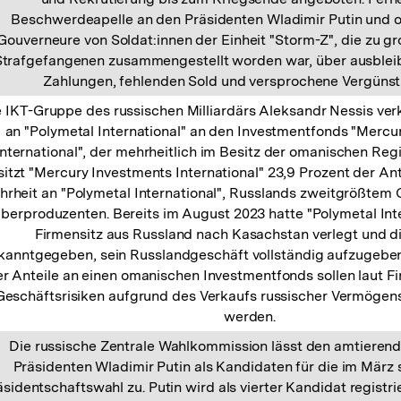
Beschwerdeapelle an den Präsidenten Wladimir Putin und o
Gouverneure von Soldat:innen der Einheit "Storm-Z", die zu g
Strafgefangenen zusammengestellt worden war, über ausbleib
Zahlungen, fehlenden Sold und versprochene Vergünst
 IKT-Gruppe des russischen Milliardärs Aleksandr Nessis verk
an "Polymetal International" an den Investmentfonds "Mercu
International", der mehrheitlich im Besitz der omanischen Regi
sitzt "Mercury Investments International" 23,9 Prozent der Ant
rheit an "Polymetal International", Russlands zweitgrößtem
lberproduzenten. Bereits im August 2023 hatte "Polymetal Int
Firmensitz aus Russland nach Kasachstan verlegt und d
kanntgegeben, sein Russlandgeschäft vollständig aufzugeben
er Anteile an einen omanischen Investmentfonds sollen laut 
Geschäftsrisiken aufgrund des Verkaufs russischer Vermögen
werden.
Die russische Zentrale Wahlkommission lässt den amtieren
Präsidenten Wladimir Putin als Kandidaten für die im März 
äsidentschaftswahl zu. Putin wird als vierter Kandidat registrie