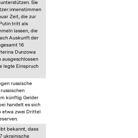
 unterstützen. Sie
ützer:innenstimmen
ar Zeit, die zur
in tritt als
meln lassen, die
Nach Auskunft der
nsgesamt 16
aterina Dunzowa
en ausgeschlossen
ie legte Einspruch
egen russische
 russischen
em künftig Gelder
ei handelt es sich
 etwa zwei Drittel
eserven.
bt bekannt, dass
 ukrainische