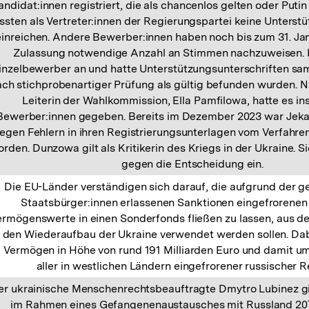
andidat:innen registriert, die als chancenlos gelten oder Putin
sten als Vertreter:innen der Regierungspartei keine Unterst
einreichen. Andere Bewerber:innen haben noch bis zum 31. Janu
Zulassung notwendige Anzahl an Stimmen nachzuweisen. Put
inzelbewerber an und hatte Unterstützungsunterschriften sam
ach stichprobenartiger Prüfung als gültig befunden wurden. 
Leiterin der Wahlkommission, Ella Pamfilowa, hatte es i
Bewerber:innen gegeben. Bereits im Dezember 2023 war Jek
egen Fehlern in ihren Registrierungsunterlagen vom Verfahr
rden. Dunzowa gilt als Kritikerin des Kriegs in der Ukraine. S
gegen die Entscheidung ein.
Die EU-Länder verständigen sich darauf, die aufgrund der g
Staatsbürger:innen erlassenen Sanktionen eingefrorenen
ermögenswerte in einen Sonderfonds fließen zu lassen, aus d
r den Wiederaufbau der Ukraine verwendet werden sollen. Dab
 Vermögen in Höhe von rund 191 Milliarden Euro und damit um
aller in westlichen Ländern eingefrorener russischer R
er ukrainische Menschenrechtsbeauftragte Dmytro Lubinez gi
im Rahmen eines Gefangenenaustausches mit Russland 207