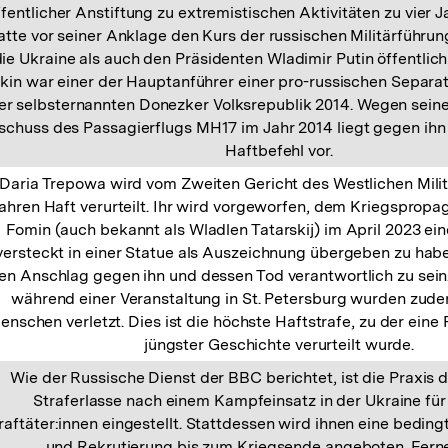
ffentlicher Anstiftung zu extremistischen Aktivitäten zu vier J
atte vor seiner Anklage den Kurs der russischen Militärführu
ie Ukraine als auch den Präsidenten Wladimir Putin öffentlich s
rkin war einer der Hauptanführer einer pro-russischen Separ
er selbsternannten Donezker Volksrepublik 2014. Wegen seine
chuss des Passagierflugs MH17 im Jahr 2014 liegt gegen ihn e
Haftbefehl vor.
Daria Trepowa wird vom Zweiten Gericht des Westlichen Milit
ahren Haft verurteilt. Ihr wird vorgeworfen, dem Kriegsprop
Fomin (auch bekannt als Wladlen Tatarskij) im April 2023 ei
versteckt in einer Statue als Auszeichnung übergeben zu hab
en Anschlag gegen ihn und dessen Tod verantwortlich zu sein.
während einer Veranstaltung in St. Petersburg wurden zude
enschen verletzt. Dies ist die höchste Haftstrafe, zu der eine
jüngster Geschichte verurteilt wurde.
Wie der Russische Dienst der BBC berichtet, ist die Praxis d
Straferlasse nach einem Kampfeinsatz in der Ukraine für 
raftäter:innen eingestellt. Stattdessen wird ihnen eine bedin
und Rekrutierung bis zum Kriegsende angeboten. Ferne