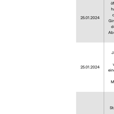
ö
h
d
25.01.2024
Gi
d
Abs
J
25.01.2024
ein
M
St