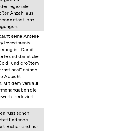
der regionale
roßer Anzahl aus
ende staatliche
igungen.
auft seine Anteile
ry Investments
erung ist. Damit
eile und damit die
 Gold- und größtem
ernational" seinen
ie Absicht
. Mit dem Verkauf
Firmenangaben die
swerte reduziert
den russischen
stattfindende
rt. Bisher sind nur