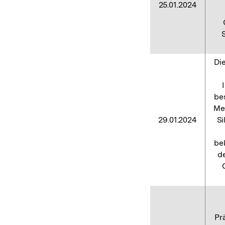
25.01.2024
Die
be
Meh
29.01.2024
Si
be
d
Pr