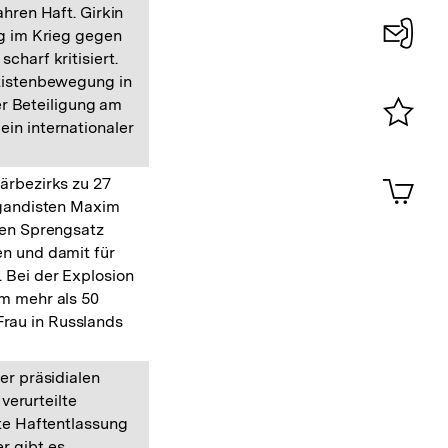
ahren Haft. Girkin
ng im Krieg gegen
charf kritisiert.
Konta
atistenbewegung in
0
r Beteiligung am
in internationaler
Merklist
ansehen
0
Artik
ärbezirks zu 27
im
agandisten Maxim
Shop-
nen Sprengsatz
Warenko
en und damit für
ansehen
 Bei der Explosion
m mehr als 50
 Frau in Russlands
er präsidialen
verurteilte
gte Haftentlassung
r gibt es