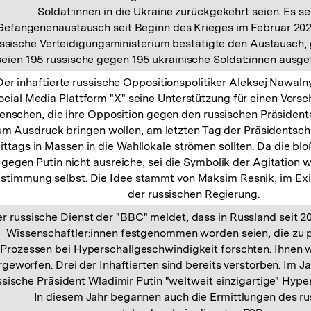
Soldat:innen in die Ukraine zurückgekehrt seien. Es sei
Gefangenenaustausch seit Beginn des Krieges im Februar 20
ssische Verteidigungsministerium bestätigte den Austausch, 
seien 195 russische gegen 195 ukrainische Soldat:innen ausg
Der inhaftierte russische Oppositionspolitiker Aleksej Nawalny
ocial Media Plattform "X" seine Unterstützung für einen Vors
enschen, die ihre Opposition gegen den russischen Präsident
um Ausdruck bringen wollen, am letzten Tag der Präsidentsc
ittags in Massen in die Wahllokale strömen sollten. Da die 
gegen Putin nicht ausreiche, sei die Symbolik der Agitation w
stimmung selbst. Die Idee stammt von Maksim Resnik, im Exil
der russischen Regierung.
r russische Dienst der "BBC" meldet, dass in Russland seit 2
Wissenschaftler:innen festgenommen worden seien, die zu 
Prozessen bei Hyperschallgeschwindigkeit forschten. Ihnen 
rgeworfen. Drei der Inhaftierten sind bereits verstorben. Im Ja
ssische Präsident Wladimir Putin "weltweit einzigartige" Hyper
In diesem Jahr begannen auch die Ermittlungen des r