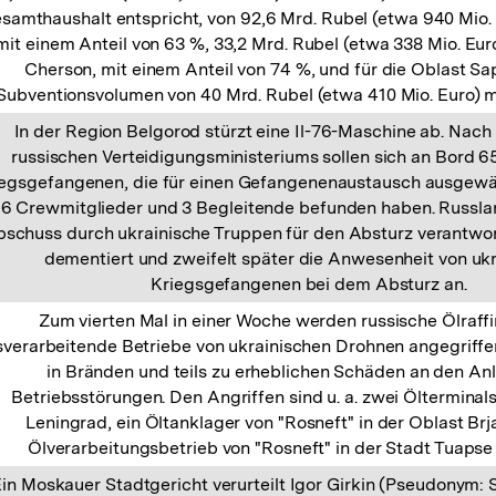
samthaushalt entspricht, von 92,6 Mrd. Rubel (etwa 940 Mio. 
mit einem Anteil von 63 %, 33,2 Mrd. Rubel (etwa 338 Mio. Euro
Cherson, mit einem Anteil von 74 %, und für die Oblast Sap
Subventionsvolumen von 40 Mrd. Rubel (etwa 410 Mio. Euro) mi
In der Region Belgorod stürzt eine Il-76-Maschine ab. Nac
russischen Verteidigungsministeriums sollen sich an Bord 6
iegsgefangenen, die für einen Gefangenenaustausch ausgewä
6 Crewmitglieder und 3 Begleitende befunden haben. Russla
schuss durch ukrainische Truppen für den Absturz verantwort
dementiert und zweifelt später die Anwesenheit von uk
Kriegsgefangenen bei dem Absturz an.
Zum vierten Mal in einer Woche werden russische Ölraff
verarbeitende Betriebe von ukrainischen Drohnen angegriff
in Bränden und teils zu erheblichen Schäden an den An
Betriebsstörungen. Den Angriffen sind u. a. zwei Ölterminals
Leningrad, ein Öltanklager von "Rosneft" in der Oblast Brj
Ölverarbeitungsbetrieb von "Rosneft" in der Stadt Tuapse
in Moskauer Stadtgericht verurteilt Igor Girkin (Pseudonym: