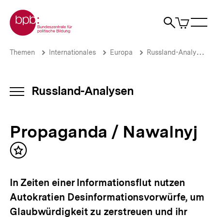
Direkt
Zur Startseite der bpb
zum
0
Artikel
Sho
Seiteninhalt
im
Naviga
Suche
springen
War
öffne
öffnen
öff
Pfadnavigation
Propaganda
Brotkrümelnavigation
Themen
Internationales
Europa
Russland-Analysen
/
Nawalnyj
|
Russland-
Russland-Analysen
INHALTSNAVIGATION
Analysen
ÖFFNEN
|
bpb.de
Propaganda / Nawalnyj
Inhalt
merken
In Zeiten einer Informationsflut nutzen
Autokratien Desinformationsvorwürfe, um
Glaubwürdigkeit zu zerstreuen und ihr