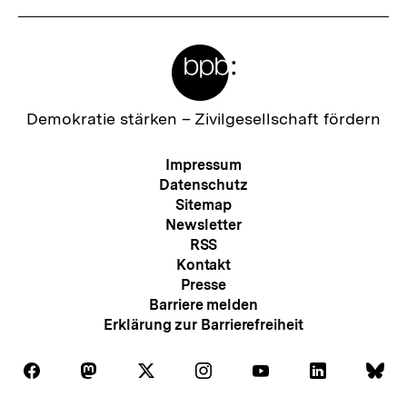
Meta-
Links
Zur
Demokratie stärken –
Zivilgesellschaft fördern
Startseite
der
Meta-
Impressum
bpb
Navigation
Datenschutz
Sitemap
Newsletter
RSS
Kontakt
Presse
Barriere melden
Erklärung zur Barrierefreiheit
Auf
Auf
Auf
Auf
Auf
Auf
Au
Folgen
Folgen
Folgen
Folgen
Folgen
Folgen
Fol
Facebook
Mastodon
X
Instagram
Youtube
LinkedIn
Bl
Sie
Sie
Sie
Sie
Sie
Sie
Sie