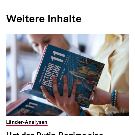
Weitere Inhalte
Inhaltskarousell
Inhaltskarussell
für
überspringen
weitere
Inhalte
Länder-Analysen