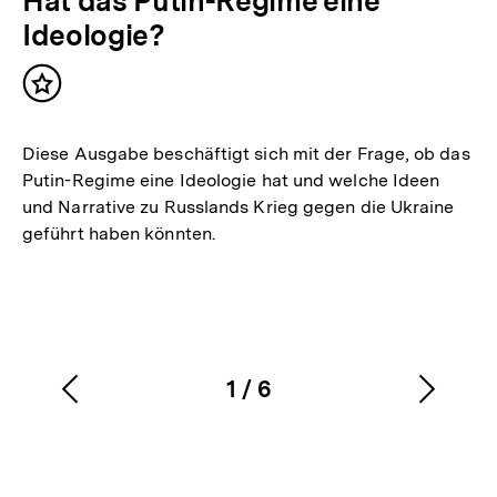
Hat das Putin-Regime eine
Ideologie?
Inhalt
merken
Diese Ausgabe beschäftigt sich mit der Frage, ob das
Putin-Regime eine Ideologie hat und welche Ideen
und Narrative zu Russlands Krieg gegen die Ukraine
geführt haben könnten.
1
/
6
Vorherigen
Nächs
Karussellinhalt
von
Inhalt
Inhalt
anzeigen
anzei