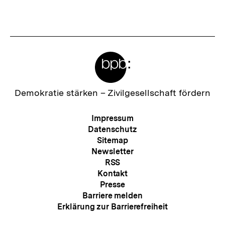
Meta-
Links
Zur
Demokratie stärken –
Zivilgesellschaft fördern
Startseite
der
Meta-
Impressum
bpb
Navigation
Datenschutz
Sitemap
Newsletter
RSS
Kontakt
Presse
Barriere melden
Erklärung zur Barrierefreiheit