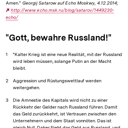
Amen."
Georgij Satarow auf Echo Moskwy, 4.12.2014;
Externer
http://www.echo.msk.ru/blog/satarov/1449230-
echo/
Link:
"Gott, bewahre Russland!"
"Kalter Krieg ist eine neue Realität, mit der Russland
wird leben müssen, solange Putin an der Macht
bleibt.
Aggression und Rüstungswettlauf werden
weitergehen.
Die Amnestie des Kapitals wird nicht zu einer
Rückkehr der Gelder nach Russland führen. Damit
das Geld zurückkehrt, ist Vertrauen zwischen den
Unternehmern und dem Staat vonnöten. Das ist
gleich Null. Daher flieht das Geld aus Russland, und