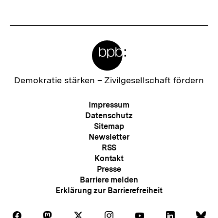
Fussnoten
Meta-
Links
Zur
Demokratie stärken –
Zivilgesellschaft fördern
Startseite
der
Meta-
Impressum
bpb
Navigation
Datenschutz
Sitemap
Newsletter
RSS
Kontakt
Presse
Barriere melden
Erklärung zur Barrierefreiheit
Auf
Auf
Auf
Auf
Auf
Auf
Au