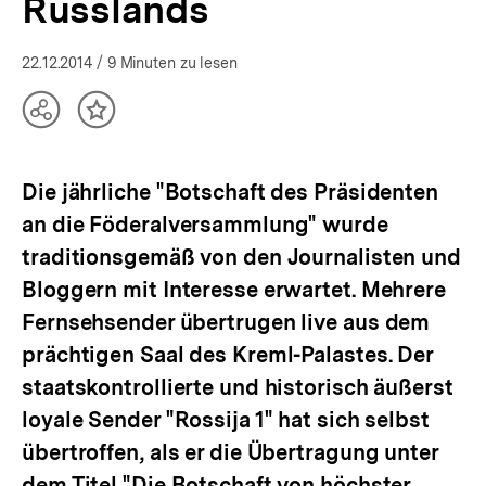
Russlands
bpb.de
22.12.2014
/ 9 Minuten zu lesen
Teilen
Inhalt
Optionen
merken
anzeigen
Die jährliche "Botschaft des Präsidenten
an die Föderalversammlung" wurde
traditionsgemäß von den Journalisten und
Bloggern mit Interesse erwartet. Mehrere
Fernsehsender übertrugen live aus dem
prächtigen Saal des Kreml-Palastes. Der
staatskontrollierte und historisch äußerst
loyale Sender "Rossija 1" hat sich selbst
übertroffen, als er die Übertragung unter
dem Titel "Die Botschaft von höchster