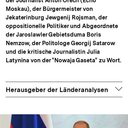
der Journalist Anton Orech (Echo
Moskau), der Bürgermeister von
Jekaterinburg Jewgenij Rojsman, der
oppositionelle Politiker und Abgeordnete
der Jaroslawler Gebietsduma Boris
Nemzow, der Politologe Georgij Satarow
und die kritische Journalistin Julia
Latynina von der "Nowaja Gaseta" zu Wort.
auf
Herausgeber der Länderanalysen