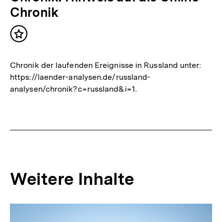
Chronik
Inhalt
merken
Chronik der laufenden Ereignisse in Russland unter:
https://laender-analysen.de/russland-
analysen/chronik?c=russland&i=1.
Weitere Inhalte
Inhaltskarousell
Inhaltskarussell
für
überspringen