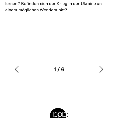
lernen? Befinden sich der Krieg in der Ukraine an
einem möglichen Wendepunkt?
1
/
6
Vorherigen
Nächs
Karussellinhalt
von
Inhalt
Inhalt
anzeigen
anzei
Meta-