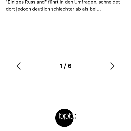
"Einiges Russland" führt in den Umfragen, schneidet
dort jedoch deutlich schlechter ab als bei…
1
/
6
Vorherigen
Nächs
Karussellinhalt
von
Inhalt
Inhalt
anzeigen
anzei
Meta-
Links