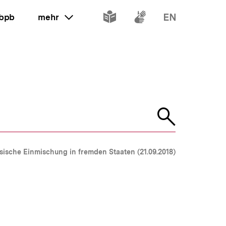
Inhalte
Inhalte
Inhalte
 bpb
mehr
ein oder ausklappen
in
in
in
leichter
Gebärdenspr
Englisch
Sprache
Suche
öffnen
ssische Einmischung in fremden Staaten (21.09.2018)