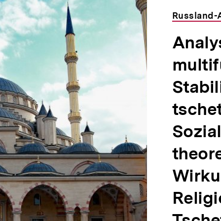
Russland-
Analys
multif
Stabil
tsche
Sozia
theor
Wirku
Religi
Tsche