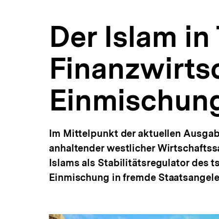
in
a
fremden
t
Staaten
Der Islam in
i
|
o
Russland-
n
Analysen
Finanzwirts
|
bpb.de
Einmischung
Im Mittelpunkt der aktuellen Ausgab
anhaltender westlicher Wirtschaftss
Islams als Stabilitätsregulator des
Einmischung in fremde Staatsangeleg