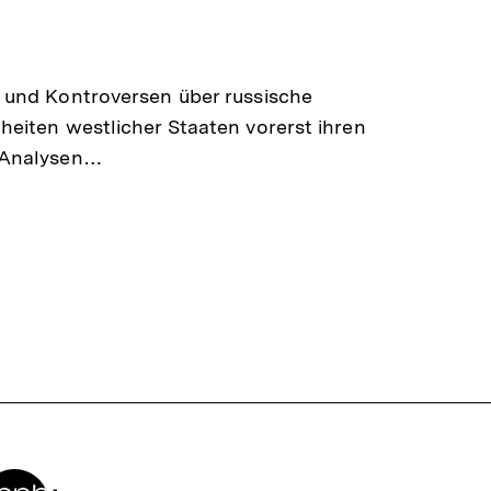
en
 und Kontroversen über russische
eiten westlicher Staaten vorerst ihren
-Analysen…
Zur