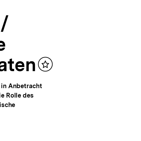
/
e
aten
Inhalt
merken
 in Anbetracht
e Rolle des
ische