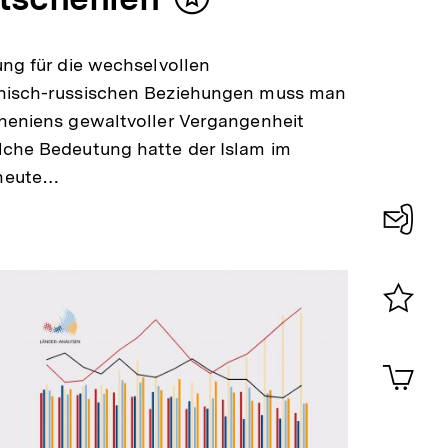
Inhalt
merken
ung für die wechselvollen
nisch-russischen Beziehungen muss man
heniens gewaltvoller Vergangenheit
lche Bedeutung hatte der Islam im
heute…
Konta
0
Merklist
ansehen
0
Artik
im
Shop-
Warenko