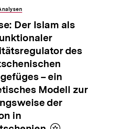
Analysen
e: Der Islam als
unktionaler
itätsregulator des
tschenischen
lgefüges – ein
etisches Modell zur
ngsweise der
on in
tschenien