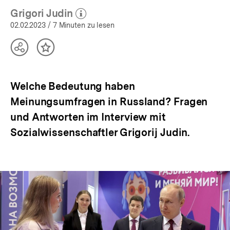
Grigori Judin
(Mehr zum Autor)
öffnen
02.02.2023
/ 7 Minuten zu lesen
Teilen
Inhalt
Optionen
merken
anzeigen
Welche Bedeutung haben
Meinungsumfragen in Russland? Fragen
und Antworten im Interview mit
Sozialwissenschaftler Grigorij Judin.