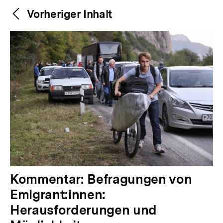
Weitere
Content-
Vorheriger Inhalt
Navigation
Inhalte
V
Kommentar: Befragungen von
o
Emigrant:innen:
r
Herausforderungen und