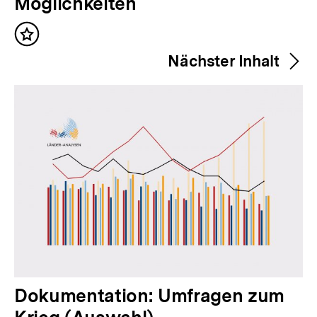
h
Möglichkeiten
e
Inhalt
r
merken
Nächster Inhalt
i
g
e
r
I
n
h
a
l
t
:
N
Dokumentation: Umfragen zum