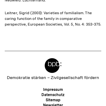
Neuwied: Luchterhand.
Leitner, Sigrid (2003): Varieties of familialism. The
caring function of the family in comparative
perspective, European Societies, Vol. 5, No. 4: 353-375.
Fussnoten
Meta-
Links
Zur
Demokratie stärken –
Zivilgesellschaft fördern
Startseite
der
Meta-
Impressum
bpb
Navigation
Datenschutz
Sitemap
Newsletter