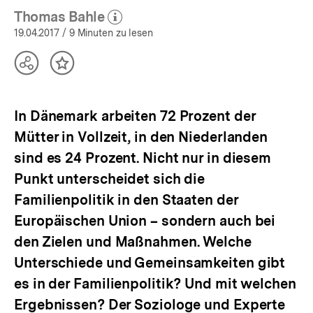
Thomas Bahle
(Mehr zum Autor)
öffnen
19.04.2017
/ 9 Minuten zu lesen
Teilen
Inhalt
Optionen
merken
anzeigen
In Dänemark arbeiten 72 Prozent der
Mütter in Vollzeit, in den Niederlanden
sind es 24 Prozent. Nicht nur in diesem
Punkt unterscheidet sich die
Familienpolitik in den Staaten der
Europäischen Union – sondern auch bei
den Zielen und Maßnahmen. Welche
Unterschiede und Gemeinsamkeiten gibt
es in der Familienpolitik? Und mit welchen
Ergebnissen? Der Soziologe und Experte