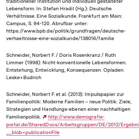
traditioneller Institution und individuell gestalteter
Lebensform. In: Stefan Hradil (Hg.): Deutsche
Verhältnisse. Eine Sozialkunde. Frankfurt am Main:
Campus, S. 94-120. Abrufbar unter:
https://www.bpb.de/politik/grundfragen/deutsche-
verhaeltnisse-eine-sozialkunde/138016/familie
Schneider, Norbert F. / Doris Rosenkranz / Ruth
Limmer (1998): Nicht-konventionelle Lebensformen.
Entstehung, Entwicklung, Konsequenzen. Opladen:
Leske+Budrich
Schneider, Norbert F. et al. (2013): Impulspapier zur
Familienpolitik: Moderne Familien – neue Politik: Ziele,
Strategien und Handlungs-ebenen einer nachhaltigen
Familienpolitik.
Externer
http://www.demografie-
portal.de/SharedDocs/Arbeitsgruppen/DE/2012/Ergebn
Link:
__blob=publicationFile