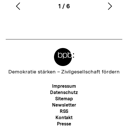
1
/
6
Vorherigen
Nächs
Karussellinhalt
von
Inhalt
Inhalt
anzeigen
anzei
Meta-
Links
Zur
Demokratie stärken –
Zivilgesellschaft fördern
Startseite
der
Meta-
Impressum
bpb
Navigation
Datenschutz
Sitemap
Newsletter
RSS
Kontakt
Presse