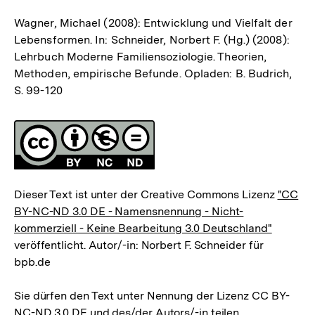
Wagner, Michael (2008): Entwicklung und Vielfalt der
Lebensformen. In: Schneider, Norbert F. (Hg.) (2008):
Lehrbuch Moderne Familiensoziologie. Theorien,
Methoden, empirische Befunde. Opladen: B. Budrich,
S. 99-120
Fussnoten
Lizenz
Dieser Text ist unter der Creative Commons Lizenz
"CC
BY-NC-ND 3.0 DE - Namensnennung - Nicht-
kommerziell - Keine Bearbeitung 3.0 Deutschland"
veröffentlicht. Autor/-in: Norbert F. Schneider für
bpb.de
Sie dürfen den Text unter Nennung der Lizenz CC BY-
NC-ND 3.0 DE und des/der Autors/-in teilen.