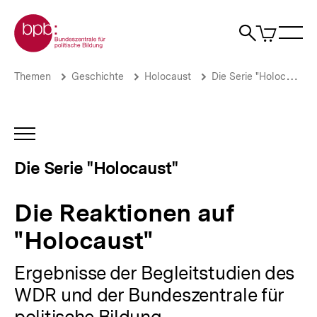
Direkt
Zur Startseite der bpb
zum
0
Artikel
Sho
Seiteninhalt
im
Naviga
Suche
springen
War
öffne
öffnen
öff
Pfadnavigation
Die
Brotkrümelnavigation
Themen
Geschichte
Holocaust
Die Serie "Holocaust"
Reaktionen
auf
"Holocaust"
|
INHALTSNAVIGATION
Die
ÖFFNEN
Serie
Die Serie "Holocaust"
"Holocaust"
|
bpb.de
Die Reaktionen auf
"Holocaust"
Ergebnisse der Begleitstudien des
WDR und der Bundeszentrale für
politische Bildung