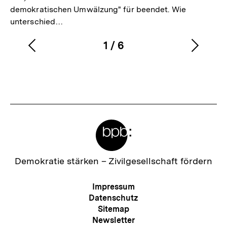
demokratischen Umwälzung" für beendet. Wie
unterschied…
1
/
6
Vorherigen
Nächs
Karussellinhalt
von
Inhalt
Inhalt
anzeigen
anzei
Meta-
Links
Zur
Demokratie stärken –
Zivilgesellschaft fördern
Startseite
der
Meta-
Impressum
bpb
Navigation
Datenschutz
Sitemap
Newsletter