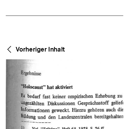
Weitere
Content-
Vorheriger Inhalt
Navigation
Inhalte