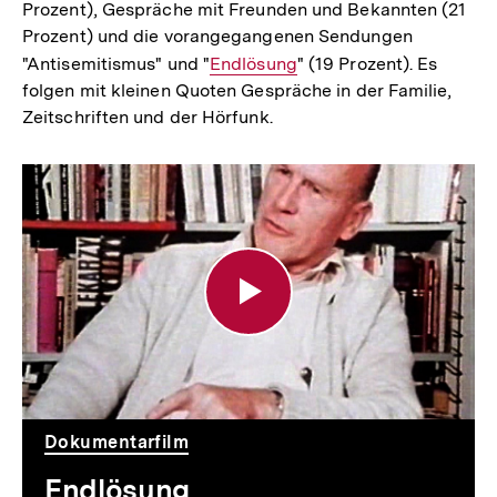
Prozent), Gespräche mit Freunden und Bekannten (21
Prozent) und die vorangegangenen Sendungen
"Antisemitismus" und "
Interner
Endlösung
" (19 Prozent). Es
folgen mit kleinen Quoten Gespräche in der Familie,
Link:
Zeitschriften und der Hörfunk.
Endlösung
Dokumentarfilm
Endlösung