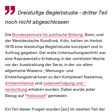
Zitat
Dreistufige Begleitstudie - dritter Teil
noch nicht abgeschlossen
Die
Interner
Bundeszentrale für politische Bildung
, Bonn, und
der Westdeutsche Rundfunk, Köln, hatten im Herbst
Link:
1978 eine dreistufige Begleitstudie konzipiert und in
Auftrag gegeben. Der erste Untersuchungsschritt war
eine Repräsentativ-Erhebung in der vorletzten Woche
vor der Ausstrahlung der Serie, in der vor allem
allgemeine Wissens-, Meinungs- und
Einstellungsstrukturen zu den Komplexen Nazismus,
Inte
Antisemitismus
und
Interner
Judenverfolgung und -
Link:
vernichtung
erhoben wurden. Dabei wurde jeder
Link:
Bezug auf "
Interner
Holocaust
" gemieden.
Link:
Ein Teil dieser Fragen wurden [sic] im zweiten Teil der