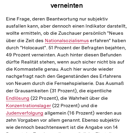
verneinten
Eine Frage, deren Beantwortung nur subjektiv
ausfallen kann, aber dennoch einen Indikator darstellt,
wollte ermitteln, ob die Zuschauer persönlich "Neues
über die Zeit des
Interner
Nationalsozialismus
erfahren" haben
durch "Holocaust". 51 Prozent der Befragten bejahten,
Link:
49 Prozent verneinten. Auch hinter diesen Befunden
dürfte Realität stehen, wenn auch sicher nicht bis auf
die Kommastelle genau. Auch hier wurde wieder
nachgefragt nach den Gegenständen des Erfahrens
von Neuem durch die Fernsehspielserie. Das Ausmaß
der Grausamkeiten (31 Prozent), die eigentliche
Interner
Endlösung
(22 Prozent), die Wahrheit über die
Interner
Link:
Konzentrationslager
(22 Prozent) und die
Interner
Link:
Judenverfolgung
allgemein (16 Prozent) werden aus
Link:
zehn Vorgaben vor allem genannt. Ebenso subjektiv
wie dennoch beachtenswert ist die Angabe von 14