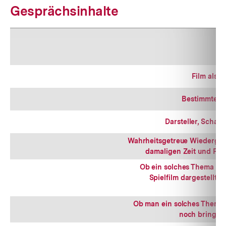
Gesprächsinhalte
Film als 
Bestimmte S
Darsteller, Schaus
Wahrheitsgetreue Wiedergab
damaligen Zeit und Pe
Ob ein solches Thema in
Spielfilm dargestellt 
Ob man ein solches Thema
noch bringen 