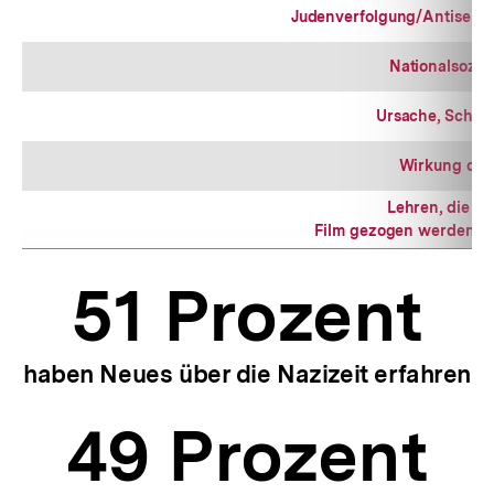
Judenverfolgung/Antisemi
Nationalsozia
Ursache, Schul
Wirkung des
Lehren, die a
Film gezogen werden k
51 Prozent
haben Neues über die Nazizeit erfahren
49 Prozent