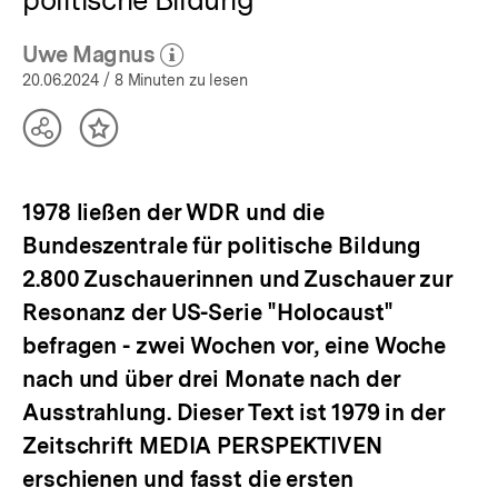
Uwe Magnus
(Mehr zum Autor)
öffnen
20.06.2024
/ 8 Minuten zu lesen
Teilen
Inhalt
Optionen
merken
anzeigen
1978 ließen der WDR und die
Bundeszentrale für politische Bildung
2.800 Zuschauerinnen und Zuschauer zur
Resonanz der US-Serie "Holocaust"
befragen - zwei Wochen vor, eine Woche
nach und über drei Monate nach der
Ausstrahlung. Dieser Text ist 1979 in der
Zeitschrift MEDIA PERSPEKTIVEN
erschienen und fasst die ersten