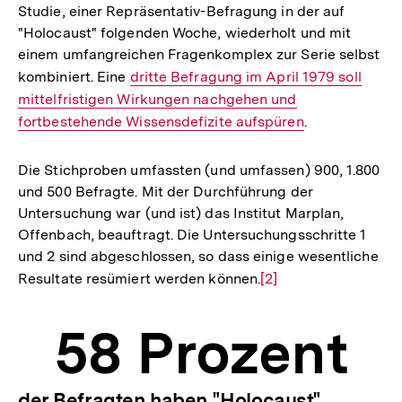
Studie, einer Repräsentativ-Befragung in der auf
"Holocaust" folgenden Woche, wiederholt und mit
einem umfangreichen Fragenkomplex zur Serie selbst
kombiniert. Eine
Interner
dritte Befragung im April 1979 soll
mittelfristigen Wirkungen nachgehen und
Link:
fortbestehende Wissensdefizite aufspüren
.
Die Stichproben umfassten (und umfassen) 900, 1.800
und 500 Befragte. Mit der Durchführung der
Untersuchung war (und ist) das Institut Marplan,
Offenbach, beauftragt. Die Untersuchungsschritte 1
und 2 sind abgeschlossen, so dass einige wesentliche
Resultate resümiert werden können.
Zur
[2]
Auflösung
der
58 Prozent
Fußnote
der Befragten haben "Holocaust"