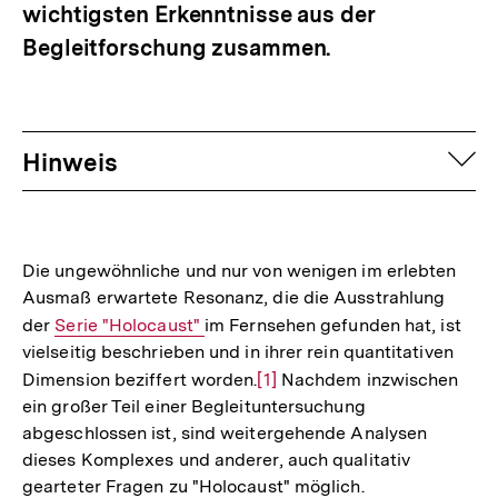
wichtigsten Erkenntnisse aus der
Begleitforschung zusammen.
auf
Hinweis
Die ungewöhnliche und nur von wenigen im erlebten
Ausmaß erwartete Resonanz, die die Ausstrahlung
der
Interner
Serie "Holocaust"
im Fernsehen gefunden hat, ist
vielseitig beschrieben und in ihrer rein quantitativen
Link:
Dimension beziffert worden.
Zur
[1]
Nachdem inzwischen
ein großer Teil einer Begleituntersuchung
Auflösung
abgeschlossen ist, sind weitergehende Analysen
der
dieses Komplexes und anderer, auch qualitativ
Fußnote
gearteter Fragen zu "Holocaust" möglich.