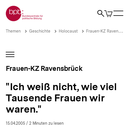
Direkt
Zur Startseite der bpb
zum
0
Artikel
Sho
Seiteninhalt
im
Naviga
Suche
springen
War
öffne
öffnen
öff
Pfadnavigation
"Ich
Brotkrümelnavigation
Themen
Geschichte
Holocaust
Frauen-KZ Ravensbrück
weiß
nicht,
wie
viel
INHALTSNAVIGATION
Tausende
ÖFFNEN
Frauen
Frauen-KZ Ravensbrück
wir
waren."
|
"Ich weiß nicht, wie viel
Ravensbrück
–
Tausende Frauen wir
Überlebende
erzählen
waren."
|
bpb.de
15.04.2005
/ 2 Minuten zu lesen