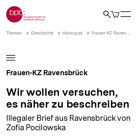
Direkt
Zur Startseite der bpb
zum
0
Artikel
Sho
Seiteninhalt
im
Naviga
Suche
springen
War
öffne
öffnen
öff
Pfadnavigation
Wir
Brotkrümelnavigation
Themen
Geschichte
Holocaust
Frauen-KZ Ravensbrück
wollen
versuchen,
es
näher
INHALTSNAVIGATION
zu
ÖFFNEN
beschreiben
Frauen-KZ Ravensbrück
|
Ravensbrück
–
Wir wollen versuchen,
Überlebende
erzählen
es näher zu beschreiben
|
bpb.de
Illegaler Brief aus Ravensbrück von
Zofia Pocilowska