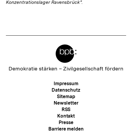
Konzentrationslager Ravensbrück".
Fussnoten
Meta-
Links
Zur
Demokratie stärken –
Zivilgesellschaft fördern
Startseite
der
Meta-
Impressum
bpb
Navigation
Datenschutz
Sitemap
Newsletter
RSS
Kontakt
Presse
Barriere melden