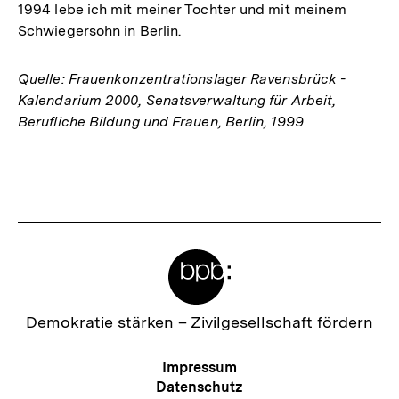
1994 lebe ich mit meiner Tochter und mit meinem
Schwiegersohn in Berlin.
Quelle: Frauenkonzentrationslager Ravensbrück -
Kalendarium 2000, Senatsverwaltung für Arbeit,
Berufliche Bildung und Frauen, Berlin, 1999
Fussnoten
Meta-
Links
Zur
Demokratie stärken –
Zivilgesellschaft fördern
Startseite
der
Meta-
Impressum
bpb
Navigation
Datenschutz