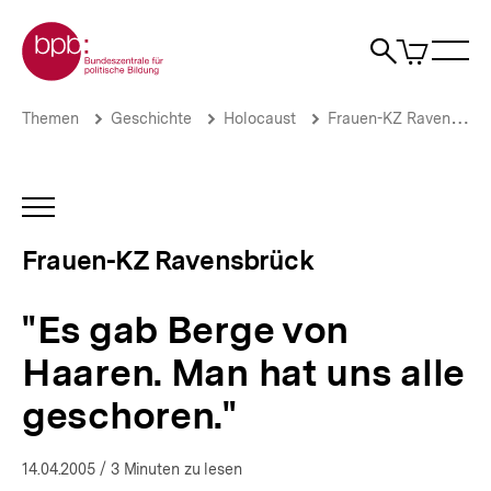
Direkt
Zur Startseite der bpb
zum
0
Artikel
Sho
Seiteninhalt
im
Naviga
Suche
springen
War
öffne
öffnen
öff
Pfadnavigation
"Es
Brotkrümelnavigation
Themen
Geschichte
Holocaust
Frauen-KZ Ravensbrück
gab
Berge
von
Haaren.
INHALTSNAVIGATION
Man
ÖFFNEN
hat
Frauen-KZ Ravensbrück
uns
alle
geschoren."
"Es gab Berge von
|
Ravensbrück
Haaren. Man hat uns alle
–
Überlebende
geschoren."
erzählen
|
bpb.de
14.04.2005
/ 3 Minuten zu lesen