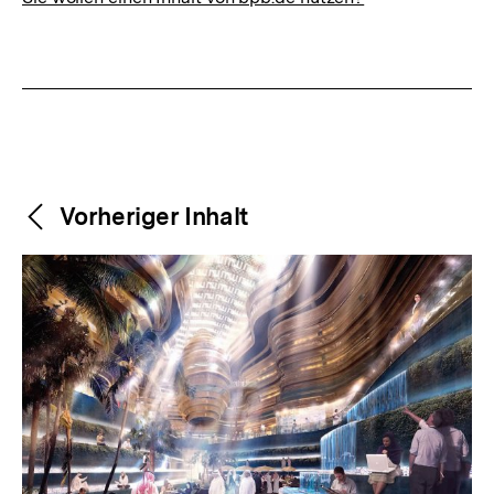
Weitere
Content-
Vorheriger Inhalt
Navigation
Inhalte