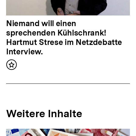
h
a
l
N
Niemand will einen
t
ä
sprechenden Kühlschrank!
:
c
Hartmut Strese im Netzdebatte
h
Interview.
s
Inhalt
t
merken
e
r
I
n
Weitere Inhalte
h
a
Inhaltskarousell
Inhaltskarussell