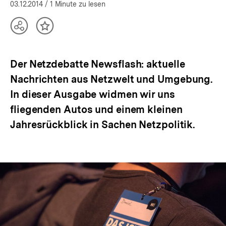
öffnen
03.12.2014
/ 1 Minute zu lesen
Teilen
Inhalt
Optionen
merken
anzeigen
Der Netzdebatte Newsflash: aktuelle
Nachrichten aus Netzwelt und Umgebung.
In dieser Ausgabe widmen wir uns
fliegenden Autos und einem kleinen
Jahresrückblick in Sachen Netzpolitik.