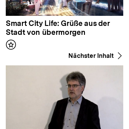
V
Smart City Life: Grüße aus der
o
Stadt von übermorgen
r
Inhalt
h
merken
Nächster Inhalt
e
r
i
g
e
r
I
n