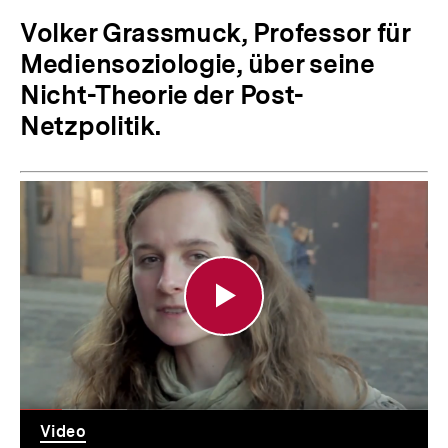
Volker Grassmuck, Professor für
Mediensoziologie, über seine
Nicht-Theorie der Post-
Netzpolitik.
Netzdebatte
Interview:
Julia
Krüger
und
die
Netzpolitik
Video