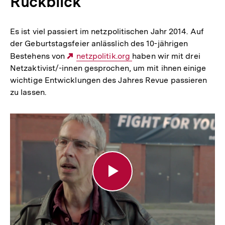
Rückblick
Es ist viel passiert im netzpolitischen Jahr 2014. Auf
der Geburtstagsfeier anlässlich des 10-jährigen
Bestehens von
Externer
netzpolitik.org
haben wir mit drei
Netzaktivist/-innen gesprochen, um mit ihnen einige
Link:
wichtige Entwicklungen des Jahres Revue passieren
zu lassen.
Netzdebatte
Interview:
Volker
Grassmuck
und
die