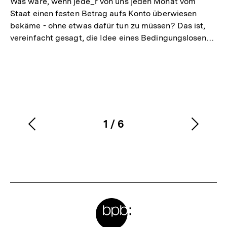
Was wäre, wenn jede_r von uns jeden Monat vom
Staat einen festen Betrag aufs Konto überwiesen
bekäme - ohne etwas dafür tun zu müssen? Das ist,
vereinfacht gesagt, die Idee eines Bedingungslosen…
1
/
6
Vorherigen
Nächs
Karussellinhalt
von
Inhalt
Inhalt
anzeigen
anzei
Meta-
Links