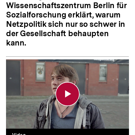
Wissenschaftszentrum Berlin für
Sozialforschung erklärt, warum
Netzpolitik sich nur so schwer in
der Gesellschaft behaupten
kann.
Netzdebatte
Interview:
Thomas
Lohninger
und
die
Netzneutralität