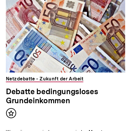
l
für
überspringen
weitere
t
Inhalte
:
Netzdebatte - Zukunft der Arbeit
Debatte bedingungsloses
Grundeinkommen
Inhalt
merken