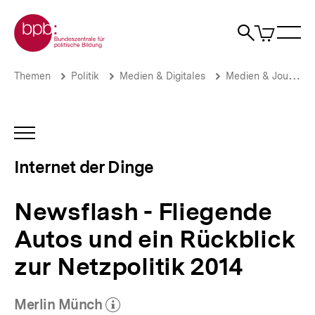
Direkt
Zur Startseite der bpb
zum
0
Artikel
Sho
Seiteninhalt
im
Naviga
Suche
springen
War
öffne
öffnen
öff
Pfadnavigation
Newsflash
Brotkrümelnavigation
Themen
Politik
Medien & Digitales
Medien & Journalismus
-
Fliegende
Autos
und
INHALTSNAVIGATION
ein
ÖFFNEN
Rückblick
Internet der Dinge
zur
Netzpolitik
2014
Newsflash - Fliegende
|
Internet
Autos und ein Rückblick
der
Dinge
zur Netzpolitik 2014
|
bpb.de
Merlin Münch
(Mehr zum Autor)