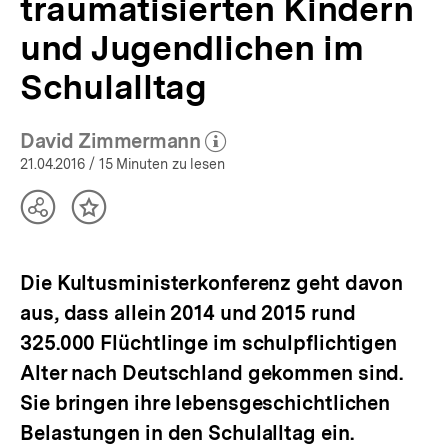
traumatisierten Kindern
Gesundheit
|
und Jugendlichen im
bpb.de
Schulalltag
David Zimmermann
(Mehr zum Autor)
öffnen
21.04.2016
/ 15 Minuten zu lesen
Teilen
Inhalt
Optionen
merken
anzeigen
Die Kultusministerkonferenz geht davon
aus, dass allein 2014 und 2015 rund
325.000 Flüchtlinge im schulpflichtigen
Alter nach Deutschland gekommen sind.
Sie bringen ihre lebensgeschichtlichen
Belastungen in den Schulalltag ein.