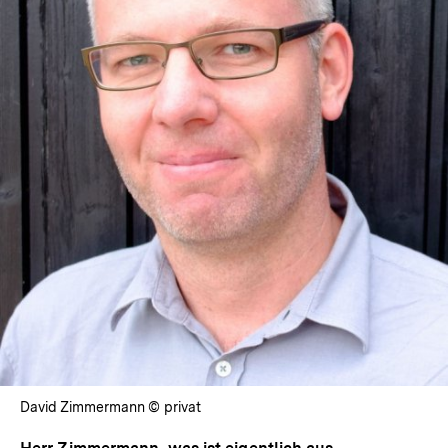
In
Lightbox
öffnen
David Zimmermann © privat