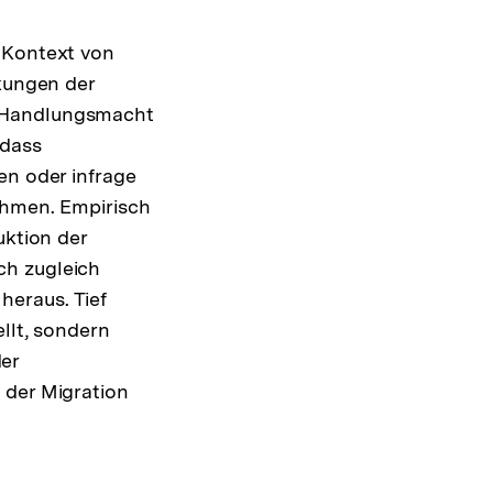
m Kontext von
rkungen der
r Handlungsmacht
 dass
en oder infrage
ehmen. Empirisch
uktion der
ch zugleich
heraus. Tief
llt, sondern
er
 der Migration