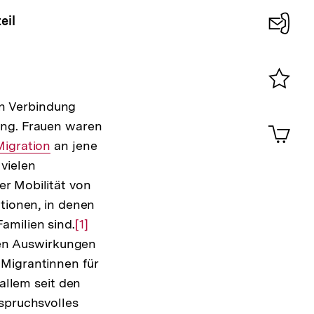
eil
Konta
0
Merklist
 in Verbindung
ansehen
0
ung. Frauen waren
Artik
im
Interner
Migration
an jene
Shop-
vielen
ink:
Warenko
r Mobilität von
ansehen
ationen, in denen
amilien sind.
Zur
[1]
 den Auswirkungen
Auflösung
 Migrantinnen für
der
 allem seit den
Fußnote
nspruchsvolles