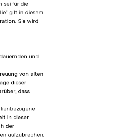
 sei für die
ie" gilt in diesem
ation. Sie wird
andauernden und
treuung von alten
age dieser
über, dass
g
ilienbezogene
t in dieser
ch der
ien aufzubrechen.