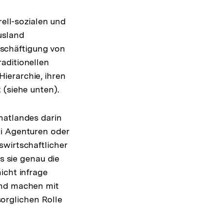
rell-sozialen und
usland
Beschäftigung von
aditionellen
ierarchie, ihren
 (siehe unten).
matlandes darin
ei Agenturen oder
swirtschaftlicher
s sie genau die
icht infrage
und machen mit
sorglichen Rolle