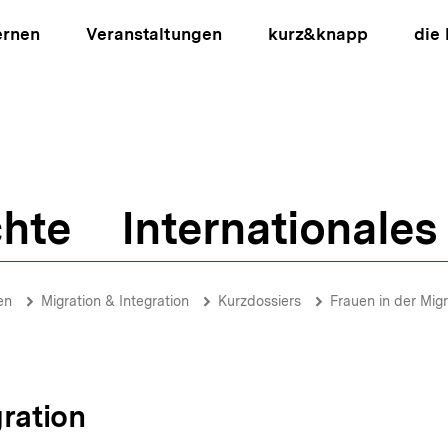
ernen
Veranstaltungen
kurz&knapp
die
hte
Internationales
ion
en
Migration & Integration
Kurzdossiers
Frauen in der Mig
gration