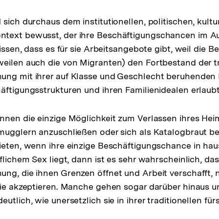
sich durchaus dem institutionellen, politischen, kultu
text bewusst, der ihre Beschäftigungschancen im A
wissen, dass es für sie Arbeitsangebote gibt, weil die 
eilen auch die von Migranten) den Fortbestand der tr
ng mit ihrer auf Klasse und Geschlecht beruhenden H
äftigungsstrukturen und ihren Familienidealen erlaubt
nnen die einzige Möglichkeit zum Verlassen ihres Hei
mugglern anzuschließen oder sich als Katalogbraut b
ieten, wenn ihre einzige Beschäftigungschance in hau
flichem Sex liegt, dann ist es sehr wahrscheinlich, das
ng, die ihnen Grenzen öffnet und Arbeit verschafft, n
sie akzeptieren. Manche gehen sogar darüber hinaus 
utlich, wie unersetzlich sie in ihrer traditionellen für