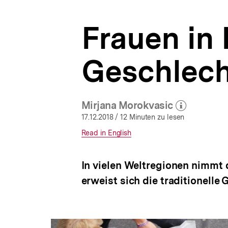
der
a
Migration
t
|
Frauen in
i
bpb.de
o
n
Geschlech
Mirjana Morokvasic
(Mehr zum Autor)
öffnen
17.12.2018
/ 12 Minuten zu lesen
Interner
Read in English
Link:
In vielen Weltregionen nimmt 
erweist sich die traditionelle