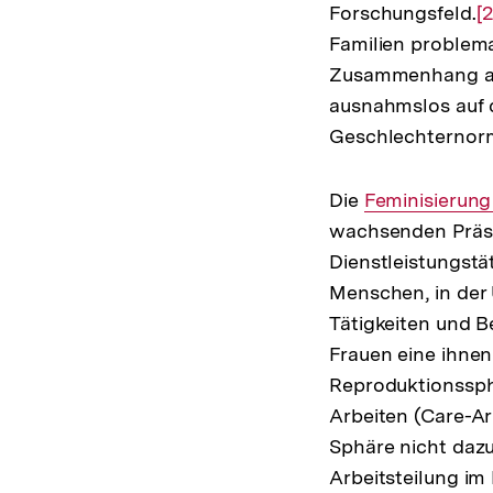
Forschungsfeld.
Z
[2
Familien problema
A
Zusammenhang als
d
ausnahmslos auf 
F
Geschlechternorm
Die
Interner
Feminisierung
wachsenden Präse
Link:
Dienstleistungstä
Menschen, in der 
Tätigkeiten und B
Frauen eine ihnen
Reproduktionssphä
Arbeiten (Care-Ar
Sphäre nicht dazu
Arbeitsteilung im