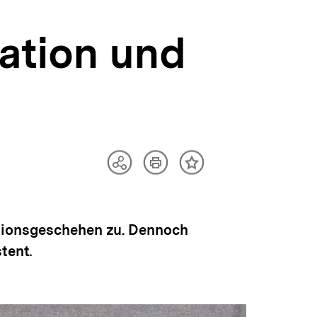
ation und
Artikel
Teilen
Inhalt
drucken
Optionen
merken
anzeigen
ationsgeschehen zu. Dennoch
tent.