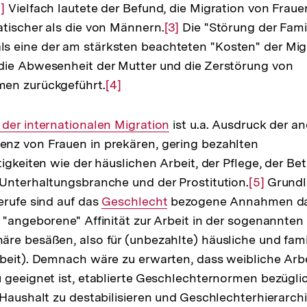
ur
]
Vielfach lautete der Befund, die Migration von Frauen
tischer als die von Männern.
uflösung
Zur
[3]
Die "Störung der Famil
 eine der am stärksten beachteten "Kosten" der Migr
er
Auflösung
die Abwesenheit der Mutter und die Zerstörung von
ußnote
der
en zurückgeführt.
Zur
[4]
Fußnote
Auflösung
der
 der internationalen Migration
ist u.a. Ausdruck der 
Fußnote
nz von Frauen in prekären, gering bezahlten
tigkeiten wie der häuslichen Arbeit, der Pflege, der Be
Unterhaltungsbranche und der Prostitution.
Zur
[5]
Grundl
erufe sind auf das
Interner
Geschlecht
bezogene Annahmen dar
Auflösun
 "angeborene" Affinität zur Arbeit in der sogenannten
Link:
der
re besäßen, also für (unbezahlte) häusliche und fam
Fußnote
beit). Demnach wäre zu erwarten, dass weibliche Arbei
 geeignet ist, etablierte Geschlechternormen bezügli
 Haushalt zu destabilisieren und Geschlechterhierarch