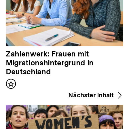
V
Zahlenwerk: Frauen mit
o
Migrationshintergrund in
r
Deutschland
h
Inhalt
e
merken
Nächster Inhalt
r
i
g
e