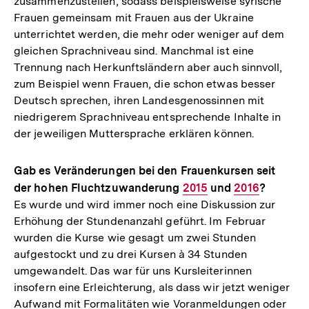
zusammenzustellen, sodass beispielsweise syrische
Frauen gemeinsam mit Frauen aus der Ukraine
unterrichtet werden, die mehr oder weniger auf dem
gleichen Sprachniveau sind. Manchmal ist eine
Trennung nach Herkunftsländern aber auch sinnvoll,
zum Beispiel wenn Frauen, die schon etwas besser
Deutsch sprechen, ihren Landesgenossinnen mit
niedrigerem Sprachniveau entsprechende Inhalte in
der jeweiligen Muttersprache erklären können.
Gab es Veränderungen bei den Frauenkursen seit
der hohen Fluchtzuwanderung
Interner
2015
und
Interner
2016
?
Es wurde und wird immer noch eine Diskussion zur
Link:
Link:
Erhöhung der Stundenanzahl geführt. Im Februar
wurden die Kurse wie gesagt um zwei Stunden
aufgestockt und zu drei Kursen à 34 Stunden
umgewandelt. Das war für uns Kursleiterinnen
insofern eine Erleichterung, als dass wir jetzt weniger
Aufwand mit Formalitäten wie Voranmeldungen oder