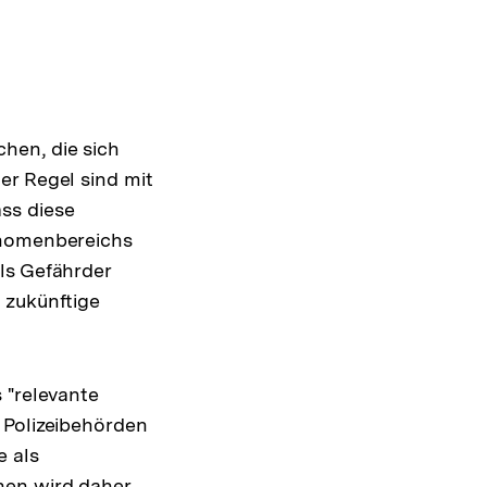
hen, die sich
er Regel sind mit
ss diese
änomenbereichs
ls Gefährder
 zukünftige
 "relevante
 Polizeibehörden
e als
nen wird daher