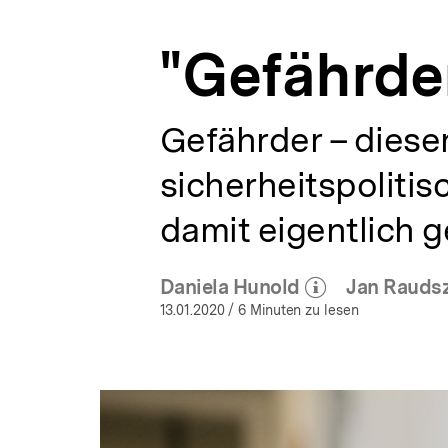
a
t
"Gefährde
i
o
n
Gefährder – dieser
sicherheitspoliti
damit eigentlich 
Daniela Hunold
Jan Rauds
(Mehr zum Autor)
(M
öffnen
13.01.2020
/ 6 Minuten zu lesen