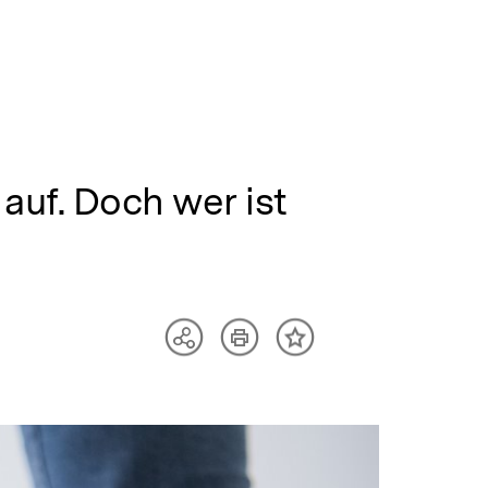
auf. Doch wer ist
Artikel
Teilen
Inhalt
drucken
Optionen
merken
anzeigen