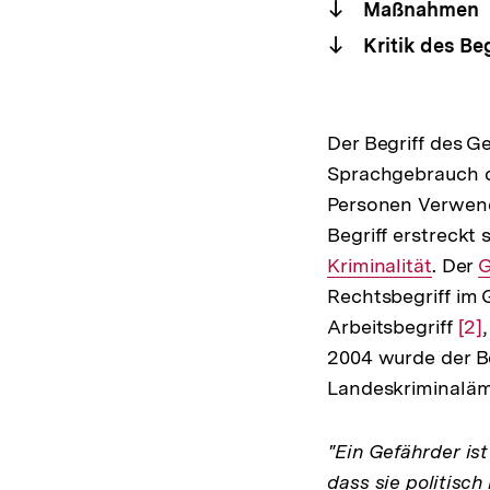
Maßnahmen
Kritik des Beg
Der Begriff des Ge
Sprachgebrauch d
Personen Verwendu
Begriff erstreckt 
Kriminalität
. Der
I
G
Rechtsbegriff im 
L
Arbeitsbegriff
Zur
[2]
2004 wurde der Be
Auf
Landeskriminaläm
der
Fu
"Ein Gefährder is
dass sie politisc