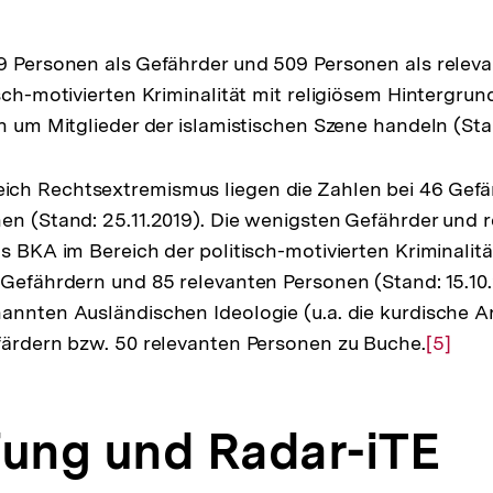
9 Personen als Gefährder und 509 Personen als relev
sch-motivierten Kriminalität mit religiösem Hintergrun
h um Mitglieder der islamistischen Szene handeln (Stan
ch Rechtsextremismus liegen die Zahlen bei 46 Gefä
en (Stand: 25.11.2019). Die wenigsten Gefährder und 
s BKA im Bereich der politisch-motivierten Kriminalität –
 Gefährdern und 85 relevanten Personen (Stand: 15.10.
annten Ausländischen Ideologie (u.a. die kurdische A
färdern bzw. 50 relevanten Personen zu Buche.
Zur
[5]
Auflös
der
fung und Radar-iTE
Fußnot