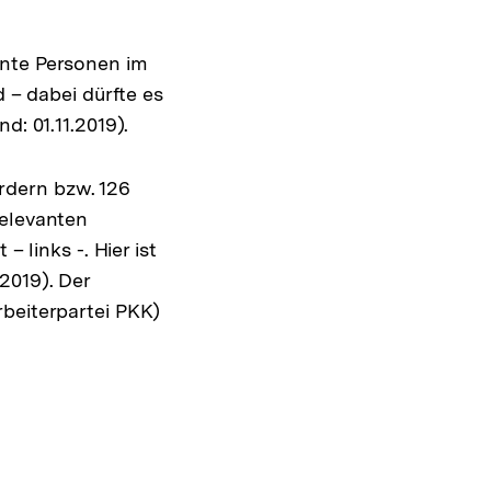
ante Personen im
d – dabei dürfte es
d: 01.11.2019).
rdern bzw. 126
relevanten
 links -. Hier ist
2019). Der
rbeiterpartei PKK)
ung
e