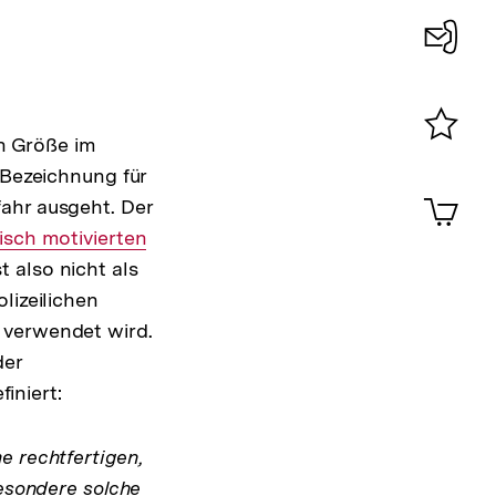
Konta
0
en Größe im
Merklist
s Bezeichnung für
ansehen
0
Artik
ahr ausgeht. Der
im
sch motivierten
Shop-
st also nicht als
Warenko
ansehen
lizeilichen
verwendet wird.
der
iniert:
e rechtfertigen,
besondere solche