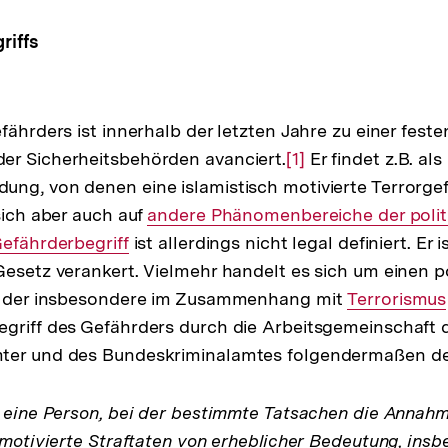
riffs
fährders ist innerhalb der letzten Jahre zu einer fest
er Sicherheitsbehörden avanciert.
Zur
[1]
Er findet z.B. al
ng, von denen eine islamistisch motivierte Terrorgef
Auflösung
sich aber auch auf
Interner
andere Phänomenbereiche der politi
der
nterner
efährderbegriff
ist allerdings nicht legal definiert. Er i
Link:
Fußnote
Gesetz verankert. Vielmehr handelt es sich um einen po
ink:
, der insbesondere im Zusammenhang mit
Interner
Terrorismus
griff des Gefährders durch die Arbeitsgemeinschaft 
lösung
Link:
ter und des Bundeskriminalamtes folgendermaßen def
ßnote
t eine Person, bei der bestimmte Tatsachen die Annahm
h motivierte Straftaten von erheblicher Bedeutung, ins