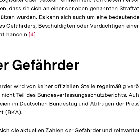
, dass sie sich an einer der oben genannten Straftat
stützen würden. Es kann sich auch um eine bedeutend
es Gefährders, Beschuldigten oder Verdächtigen einer 
tat handeln.
Zur
[4]
Auflösung
der
er Gefährder
Fußnote
rder wird von keiner offiziellen Stelle regelmäßig veröf
 nicht Teil des Bundesverfassungsschutzberichts. Auf
teien im Deutschen Bundestag und Abfragen der Pres
t (BKA).
sich die aktuellen Zahlen der Gefährder und relevant