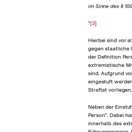
im Sinne des § 10
"
Zur
[3]
Auflösung
der
Hierbei sind vor 
Fußnote
gegen staatliche 
der Definition Pe
extremistische M
sind. Aufgrund vo
eingestuft werden
Straftat vorliegen
Neben der Einstuf
Person". Dabei ha
innerhalb des ext
Führungsperson, L