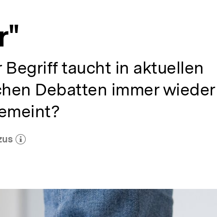
r"
 Begriff taucht in aktuellen
schen Debatten immer wieder 
gemeint?
zus
ehr zum Autor)
öffnen