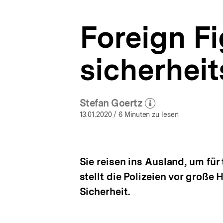
Sicherheit
a
|
t
bpb.de
Foreign Fi
i
o
n
sicherhei
Stefan Goertz
(Mehr zum Autor)
öffnen
13.01.2020
/ 6 Minuten zu lesen
Sie reisen ins Ausland, um für
stellt die Polizeien vor große
Sicherheit.