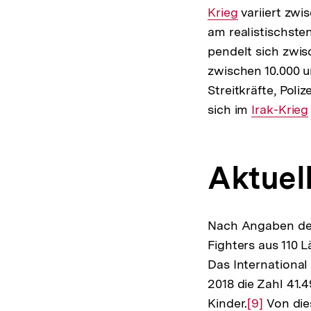
Krieg
variiert zwi
am realistischsten
pendelt sich zwis
zwischen 10.000 u
Streitkräfte, Poliz
sich im
Interner
Irak-Krieg
Link:
Aktuel
Nach Angaben der 
Fighters aus 110 
Das International 
2018 die Zahl 41.
Kinder.
Zur
[9]
Von die