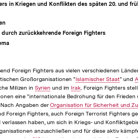
ers in Kriegen und Konflikten des späten 20. und frü
en
durch zurückkehrende Foreign Fighters
ema
end Foreign Fighters aus vielen verschiedenen Lände
istischen Großorganisationen "
Interner
Islamischer Staat
" und
I
A
sche Milizen in
Interner
Syrien
und im
Interner
Irak
Link:
. Foreign Fighters st
L
ionen eine "internationale Bedrohung für den Frieden 
Link:
Link:
r
Nach Angaben der
Interner
Organisation für Sicherheit und 
nd Foreign Fighters, auch Foreign Terrorist Fighters ge
flösung
Link:
d verlassen haben, um sich in Kriegs- und Konfliktgebi
r
rganisationen anzuschließen und für diese aktiv kämp
ßnote