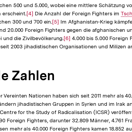
schen 500 und 5.000, wobei eine mittlere Schätzung vo
 erscheint.
Zur
[4]
Die Anzahl der Foreign Fighters im
Inte
Tsch
chen 300 und 700 ein.
Auflösung
Zur
[5]
Im Afghanistan-Krieg kämpfe
Link
nd 20.000 Foreign Fighters gegen die afghanischen un
der
Auflösung
ei und die Zivilbevölkerung.
Fußnote
der
Zur
[6]
4.000 bis 5.000 Foreign 
seit 2003 jihadistischen Organisationen und Milizen a
Fußnote
Auflösung
der
Fußnote
le Zahlen
Vereinten Nationen haben sich seit 2011 mehr als 40
Ländern jihadistischen Gruppen in Syrien und im Irak 
Centre for the Study of Radicalisation (ICSR) veröffent
490 Foreign Fighters, darunter 32.809 Männer, 4.761 F
sen mehr als 40.000 Foreign Fighters kamen 18.852 au