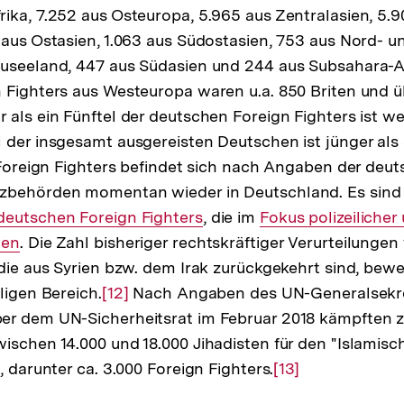
ika, 7.252 aus Osteuropa, 5.965 aus Zentralasien, 5.9
 aus Ostasien, 1.063 aus Südostasien, 753 aus Nord- 
useeland, 447 aus Südasien und 244 aus Subsahara-Af
 Fighters aus Westeuropa waren u.a. 850 Briten und ü
 als ein Fünftel der deutschen Foreign Fighters ist wei
 der insgesamt ausgereisten Deutschen ist jünger als
ung
r Foreign Fighters befindet sich nach Angaben der deu
zbehörden momentan wieder in Deutschland. Es sind 
e
deutschen Foreign Fighters
, die im
Interner
Fokus polizeilicher 
hen
. Die Zahl bisheriger rechtskräftiger Verurteilunge
Link:
 die aus Syrien bzw. dem Irak zurückgekehrt sind, bewe
ligen Bereich.
Zur
[12]
Nach Angaben des UN-Generalsekre
er dem UN-Sicherheitsrat im Februar 2018 kämpften
Auflösung
ischen 14.000 und 18.000 Jihadisten für den "Islamisch
der
, darunter ca. 3.000 Foreign Fighters.
Fußnote
Zur
[13]
Auflösung