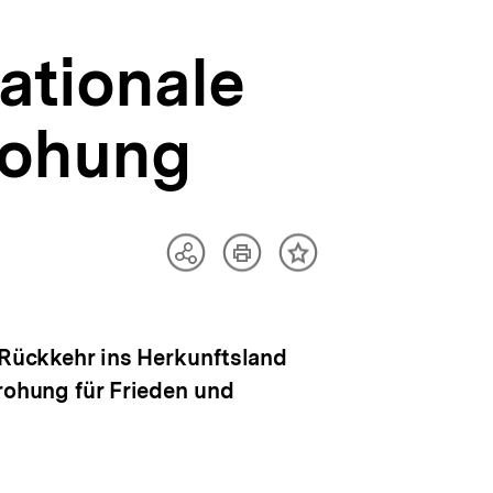
nationale
rohung
Artikel
Teilen
Inhalt
drucken
Optionen
merken
anzeigen
e Rückkehr ins Herkunftsland
drohung für Frieden und