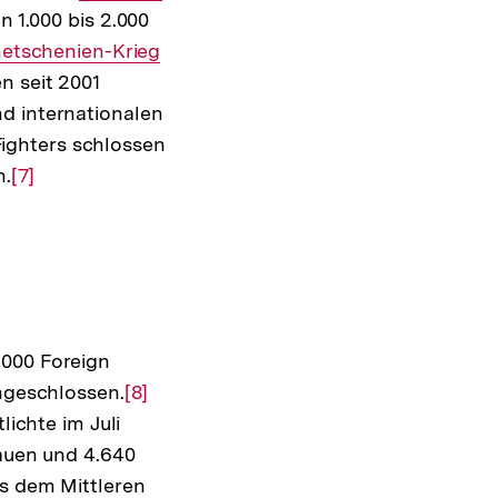
n 1.000 bis 2.000
Link:
Fußnote
rner
etschenien-Krieg
n seit 2001
:
d internationalen
Fighters schlossen
n.
Zur
[7]
Auflösung
der
Fußnote
.000 Foreign
angeschlossen.
Zur
[8]
lichte im Juli
Auflösung
rauen und 4.640
der
s dem Mittleren
Fußnote