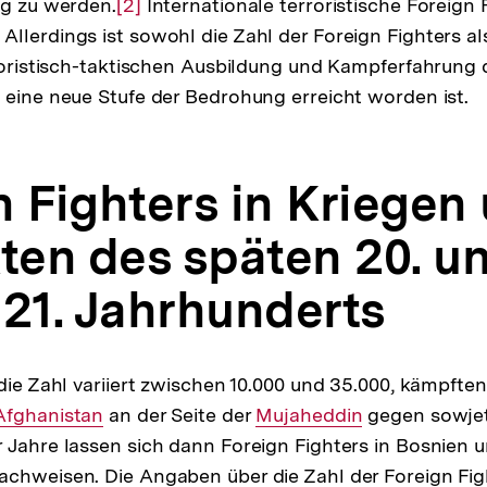
ig zu werden.
Zur
[2]
Internationale terroristische Foreign 
llerdings ist sowohl die Zahl der Foreign Fighters al
Auflösung
rroristisch-taktischen Ausbildung und Kampferfahrung 
der
 eine neue Stufe der Bedrohung erreicht worden ist.
Fußnote
n Fighters in Kriegen
kten des späten 20. u
 21. Jahrhunderts
 die Zahl variiert zwischen 10.000 und 35.000, kämpfte
Interner
Afghanistan
an der Seite der
Interner
Mujaheddin
gegen sowjet
 Jahre lassen sich dann Foreign Fighters in Bosnien u
Link:
Link:
achweisen. Die Angaben über die Zahl der Foreign Fi