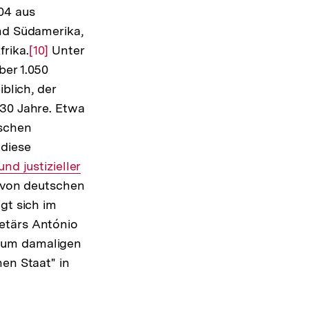
04 aus
und Südamerika,
rika.
Zur
[10]
Unter
ber 1.050
Auflösung
blich, der
der
 30 Jahre. Etwa
Fußnote
tschen
diese
Interner
und justizieller
Link:
n von deutschen
gt sich im
tärs António
 zum damaligen
en Staat" in