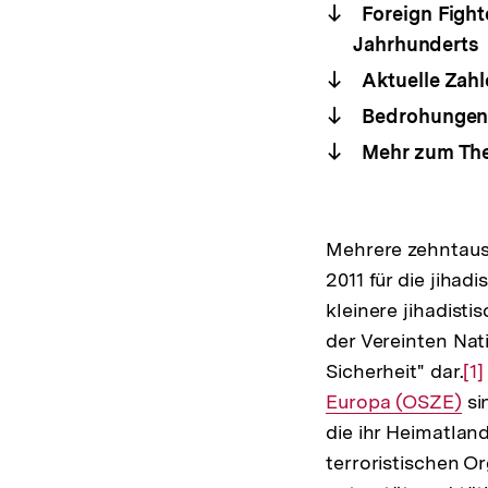
Foreign Fight
Jahrhunderts
Aktuelle Zahl
Bedrohungen 
Mehr zum Th
Mehrere zehntaus
2011 für die jihad
kleinere jihadisti
der Vereinten Nat
Sicherheit" dar.
Zu
[1]
Europa (OSZE)
si
Au
die ihr Heimatlan
de
terroristischen O
Fu