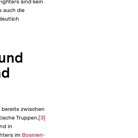
Fighters sind kein
s auch die
deutlich
 und
nd
n bereits zwischen
ische Truppen.
Zur
[3]
nd in
Auflösung
ghters im
Interner
Bosnien-
der