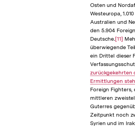
Osten und Nordafr
Auflösung
Westeuropa, 1.010
der
Australien und Ne
Fußnote
den 5.904 Foreign
Deutsche.
Zur
[11]
Mehr
überwiegende Teil
Auflös
ein Drittel diese
der
Verfassungsschut
Fußnot
zurückgekehrten 
Ermittlungen ste
Foreign Fighters,
mittleren zweistel
Guterres gegenüb
Zeitpunkt noch zw
Syrien und im Irak