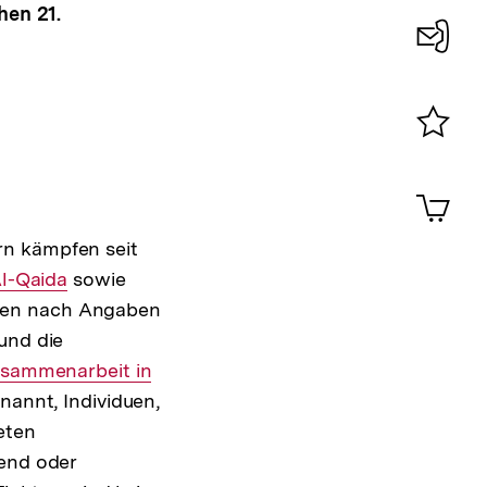
hen 21.
Konta
0
Merklist
ansehen
0
Artik
im
Shop-
rn kämpfen seit
Warenko
nterner
l-Qaida
sowie
ansehen
ellen nach Angaben
ink:
und die
Zusammenarbeit in
nannt, Individuen,
eten
fend oder