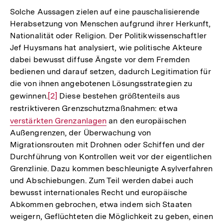
der
Solche Aussagen zielen auf eine pauschalisierende
Fußnote
Herabsetzung von Menschen aufgrund ihrer Herkunft,
Nationalität oder Religion. Der Politikwissenschaftler
Jef Huysmans hat analysiert, wie politische Akteure
dabei bewusst diffuse Ängste vor dem Fremden
bedienen und darauf setzen, dadurch Legitimation für
die von ihnen angebotenen Lösungsstrategien zu
gewinnen.
Zur
[2]
Diese bestehen größtenteils aus
restriktiveren Grenzschutzmaßnahmen: etwa
Auflösung
Interner
verstärkten Grenzanlagen
der
an den europäischen
Link:
Außengrenzen, der Überwachung von
Fußnote
Migrationsrouten mit Drohnen oder Schiffen und der
Durchführung von Kontrollen weit vor der eigentlichen
Grenzlinie. Dazu kommen beschleunigte Asylverfahren
und Abschiebungen. Zum Teil werden dabei auch
bewusst internationales Recht und europäische
Abkommen gebrochen, etwa indem sich Staaten
weigern, Geflüchteten die Möglichkeit zu geben, einen