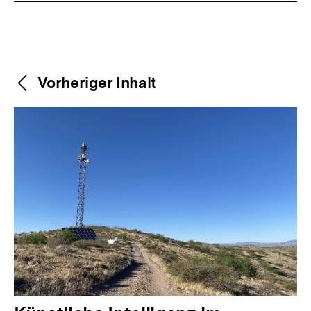
Weitere
Content-
Vorheriger Inhalt
Navigation
Inhalte