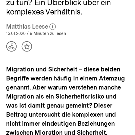
zu tun? Ein Überblick über ein
komplexes Verhältnis.
Matthias Leese
(Mehr zum Autor)
öffnen
13.01.2020
/ 9 Minuten zu lesen
Teilen
Inhalt
Optionen
merken
anzeigen
Migration und Sicherheit – diese beiden
Begriffe werden häufig in einem Atemzug
genannt. Aber warum verstehen manche
Migration als ein Sicherheitsrisiko und
was ist damit genau gemeint? Dieser
Beitrag untersucht die komplexen und
nicht immer eindeutigen Beziehungen
zwischen Migration und Sicherheit.