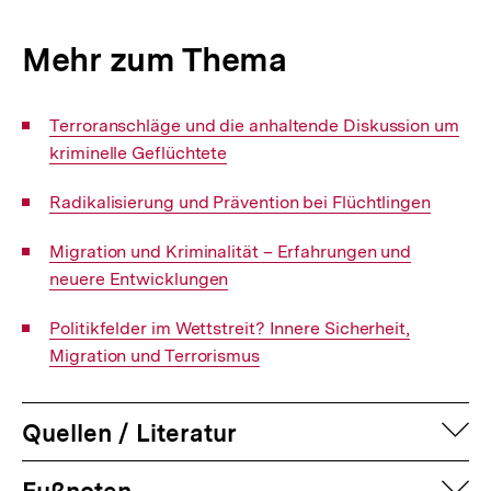
Mehr zum Thema
Interner
Terroranschläge und die anhaltende Diskussion um
Link:
kriminelle Geflüchtete
Interner
Radikalisierung und Prävention bei Flüchtlingen
Link:
Interner
Migration und Kriminalität – Erfahrungen und
Link:
neuere Entwicklungen
Interner
Politikfelder im Wettstreit? Innere Sicherheit,
Link:
Migration und Terrorismus
auf
Quellen / Literatur
Fussnoten
auf