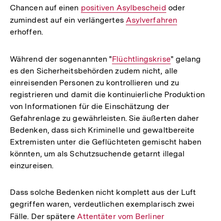
Chancen auf einen
Interner
positiven Asylbescheid
oder
zumindest auf ein verlängertes
Link:
Interner
Asylverfahren
erhoffen.
Link:
Während der sogenannten "
Interner
Flüchtlingskrise
" gelang
es den Sicherheitsbehörden zudem nicht, alle
Link:
einreisenden Personen zu kontrollieren und zu
registrieren und damit die kontinuierliche Produktion
von Informationen für die Einschätzung der
Gefahrenlage zu gewährleisten. Sie äußerten daher
Bedenken, dass sich Kriminelle und gewaltbereite
Extremisten unter die Geflüchteten gemischt haben
könnten, um als Schutzsuchende getarnt illegal
einzureisen.
Dass solche Bedenken nicht komplett aus der Luft
gegriffen waren, verdeutlichen exemplarisch zwei
Fälle. Der spätere
Interner
Attentäter vom Berliner