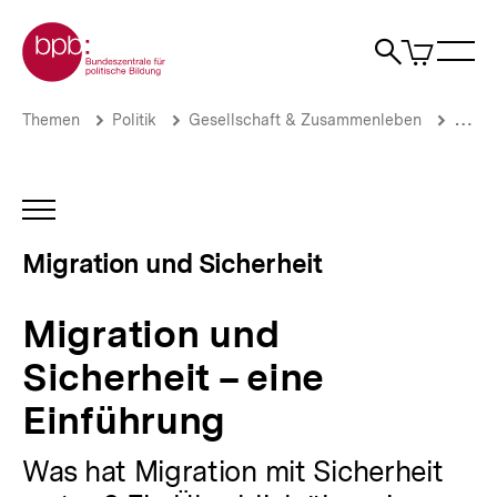
Direkt
Zur Startseite der bpb
zum
0
Artikel
Sho
Seiteninhalt
im
Naviga
Suche
springen
War
öffne
öffnen
öff
Pfadnavigation
Migration
Brotkrümelnavigation
Themen
Politik
Gesellschaft & Zusammenleben
Migrat
und
Sicherheit
–
eine
INHALTSNAVIGATION
Einführung
ÖFFNEN
|
Migration und Sicherheit
Migration
und
Sicherheit
Migration und
|
bpb.de
Sicherheit – eine
Einführung
Was hat Migration mit Sicherheit