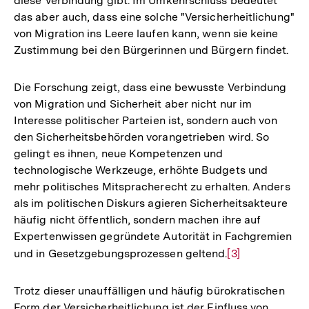
diese Verbindung gibt. Im Umkehrschluss bedeutet
das aber auch, dass eine solche "Versicherheitlichung"
von Migration ins Leere laufen kann, wenn sie keine
Zustimmung bei den Bürgerinnen und Bürgern findet.
Die Forschung zeigt, dass eine bewusste Verbindung
von Migration und Sicherheit aber nicht nur im
Interesse politischer Parteien ist, sondern auch von
den Sicherheitsbehörden vorangetrieben wird. So
gelingt es ihnen, neue Kompetenzen und
technologische Werkzeuge, erhöhte Budgets und
mehr politisches Mitspracherecht zu erhalten. Anders
als im politischen Diskurs agieren Sicherheitsakteure
häufig nicht öffentlich, sondern machen ihre auf
Expertenwissen gegründete Autorität in Fachgremien
und in Gesetzgebungsprozessen geltend.
Zur
[3]
Auflösung
der
Trotz dieser unauffälligen und häufig bürokratischen
Fußnote
Form der Versicherheitlichung ist der Einfluss von