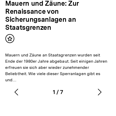
Mauern und Zäune: Zur
Renaissance von
Sicherungsanlagen an
Staatsgrenzen
Inhalt
merken
Mauern und Zäune an Staatsgrenzen wurden seit
Ende der 1980er Jahre abgebaut. Seit einigen Jahren
erfreuen sie sich aber wieder zunehmender
Beliebtheit. Wie viele dieser Sperranlagen gibt es
und…
1
/
7
Vorherigen
Nächs
Karussellinhalt
von
Inhalt
Inhalt
anzeigen
anzei