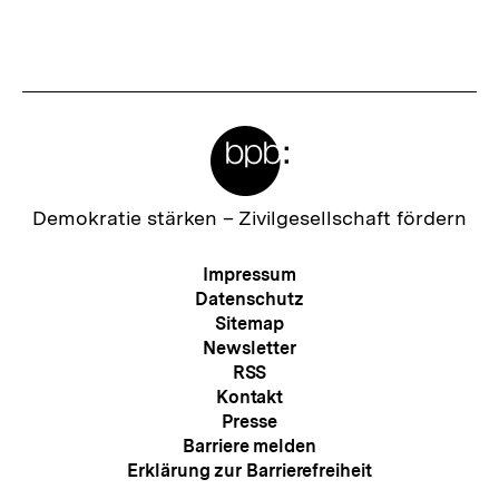
Meta-
Links
Zur
Demokratie stärken –
Zivilgesellschaft fördern
Startseite
der
Meta-
Impressum
bpb
Navigation
Datenschutz
Sitemap
Newsletter
RSS
Kontakt
Presse
Barriere melden
Erklärung zur Barrierefreiheit