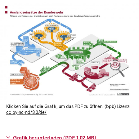
Klicken Sie auf die Grafik, um das PDF zu öffnen. (bpb) Lizenz:
cc by-nc-nd/3.0/de/
Interner
Grafik herunterladen (PDF, 1,02 MB)