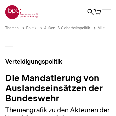
Direkt
Zur Startseite der bpb
zum
0
Artikel
Sho
Seiteninhalt
im
Naviga
Suche
springen
War
öffne
öffnen
öff
Pfadnavigation
Die
Brotkrümelnavigation
Themen
Politik
Außen- & Sicherheitspolitik
Militär & Rüstung
Mandatierung
von
Auslandseinsätzen
der
INHALTSNAVIGATION
Bundeswehr
ÖFFNEN
|
Verteidigungspolitik
Deutsche
Verteidigungspolitik
|
Die Mandatierung von
bpb.de
Auslandseinsätzen der
Bundeswehr
Themengrafik zu den Akteuren der