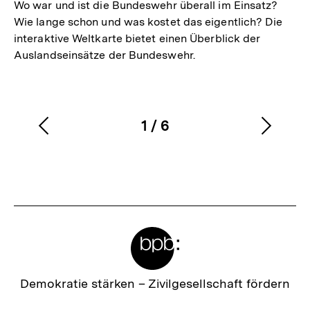
Wo war und ist die Bundeswehr überall im Einsatz?
Wie lange schon und was kostet das eigentlich? Die
interaktive Weltkarte bietet einen Überblick der
Auslandseinsätze der Bundeswehr.
1
/
6
Vorherigen
Nächs
Karussellinhalt
von
Inhalt
Inhalt
anzeigen
anzei
Meta-
Links
Zur
Demokratie stärken –
Zivilgesellschaft fördern
Startseite