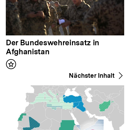
V
Der Bundeswehreinsatz in
o
Afghanistan
r
Inhalt
h
merken
Nächster Inhalt
e
r
i
g
e
r