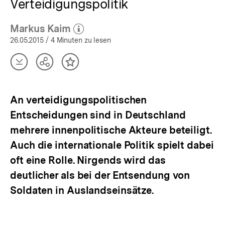
Verteidigungspolitik
Markus Kaim
(Mehr zum Autor)
öffnen
26.05.2015
/ 4 Minuten zu lesen
Artikel
Teilen
Inhalt
herunterladen
Optionen
merken
anzeigen
An verteidigungspolitischen
Entscheidungen sind in Deutschland
mehrere innenpolitische Akteure beteiligt.
Auch die internationale Politik spielt dabei
oft eine Rolle. Nirgends wird das
deutlicher als bei der Entsendung von
Soldaten in Auslandseinsätze.