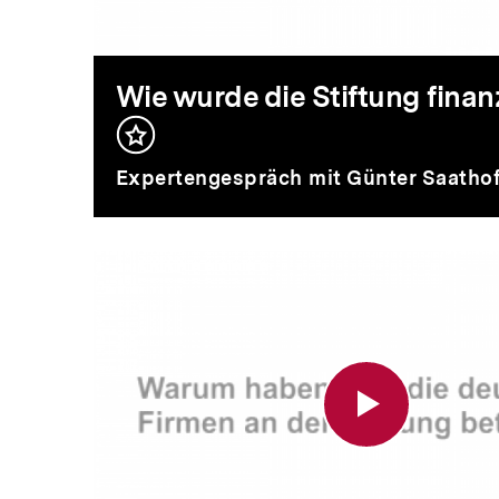
Stiftung
finanziert?
Wie wurde die Stiftung finan
Inhalt
merken
Expertengespräch mit Günter Saathof
Warum
haben
sich