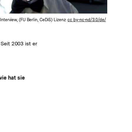
Interview, (FU Berlin, CeDiS) Lizenz:
cc by-nc-nd/3.0/de/
eit 2003 ist er
ie hat sie