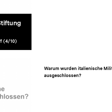
tiftung
f (4/10)
Warum wurden italienische Milit
ausgeschlossen?