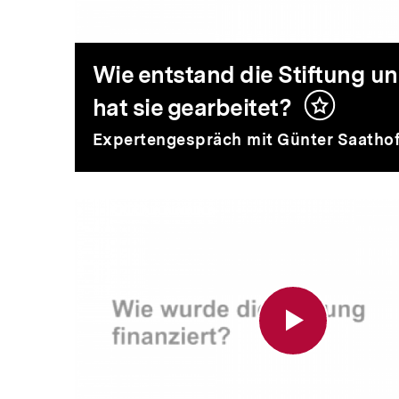
Stiftung
und
Wie entstand die Stiftung u
hat sie gearbeitet?
Inhalt
wie
merken
Expertengespräch mit Günter Saathoff
hat
Wie
sie
wurde
gearbeitet?
die