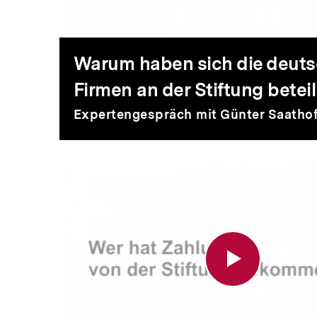
die
deutschen
Warum haben sich die deut
Firmen an der Stiftung beteil
Firmen
Expertengespräch mit Günter Saathof
an
Wer
der
hat
Stiftung
Zahlungen