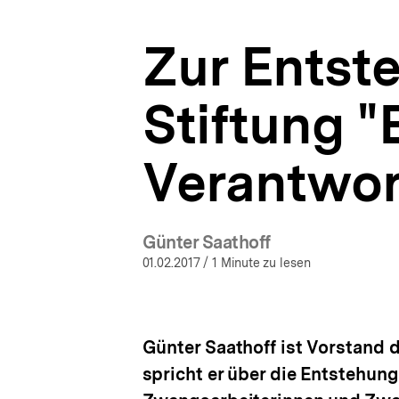
Zukunft"
a
|
t
NS-
Zur Entst
i
Zwangsarbeit.
o
Lernen
n
mit
Stiftung "
Interviews
|
bpb.de
Verantwor
Günter Saathoff
01.02.2017
/ 1 Minute zu lesen
Günter Saathoff ist Vorstand 
spricht er über die Entstehung