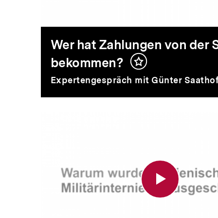
beteiligt?
von
der
Wer hat Zahlungen von der S
bekommen?
Inhalt
Stiftung
merken
Expertengespräch mit Günter Saathof
bekommen?
Warum
wurden
italienische