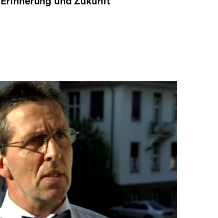
"Erinnerung und Zukunft"
In
Lightbox
öffnen