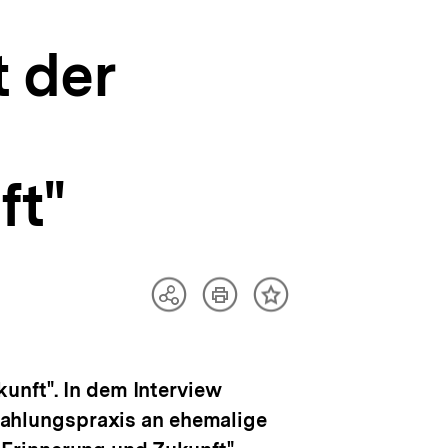
 der
ft"
Artikel
Teilen
Inhalt
drucken
Optionen
merken
anzeigen
unft". In dem Interview
uszahlungspraxis an ehemalige