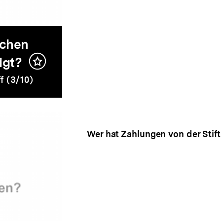
schen
igt?
Inhalt
merken
f (3/10)
Wer hat Zahlungen von der Sti