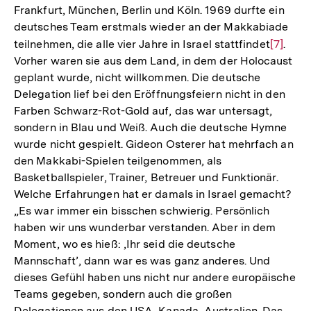
Frankfurt, München, Berlin und Köln. 1969 durfte ein
deutsches Team erstmals wieder an der Makkabiade
teilnehmen, die alle vier Jahre in Israel stattfindet
Zur
[7]
.
Vorher waren sie aus dem Land, in dem der Holocaust
Auflös
geplant wurde, nicht willkommen. Die deutsche
der
Delegation lief bei den Eröffnungsfeiern nicht in den
Fußnot
Farben Schwarz-Rot-Gold auf, das war untersagt,
sondern in Blau und Weiß. Auch die deutsche Hymne
wurde nicht gespielt. Gideon Osterer hat mehrfach an
den Makkabi-Spielen teilgenommen, als
Basketballspieler, Trainer, Betreuer und Funktionär.
Welche Erfahrungen hat er damals in Israel gemacht?
„Es war immer ein bisschen schwierig. Persönlich
haben wir uns wunderbar verstanden. Aber in dem
Moment, wo es hieß: ,Ihr seid die deutsche
Mannschaft’, dann war es was ganz anderes. Und
dieses Gefühl haben uns nicht nur andere europäische
Teams gegeben, sondern auch die großen
Delegationen aus den USA, Kanada, Australien. Das