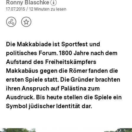
Ronny Blaschke
(Mehr zum Autor)
öffnen
17.07.2015
/ 12 Minuten zu lesen
Teilen
Inhalt
Optionen
merken
anzeigen
Die Makkabiade ist Sportfest und
politisches Forum. 1800 Jahre nach dem
Aufstand des Freiheitskämpfers
Makkabäus gegen die Römer fanden die
ersten Spiele statt. Die Gründer brachten
ihren Anspruch auf Palästina zum
Ausdruck. Bis heute stellen die Spiele ein
Symbol jüdischer Identität dar.