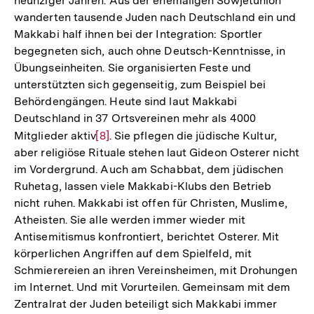
neunziger Jahren. Aus der ehemaligen Sowjetunion
wanderten tausende Juden nach Deutschland ein und
Makkabi half ihnen bei der Integration: Sportler
begegneten sich, auch ohne Deutsch-Kenntnisse, in
Übungseinheiten. Sie organisierten Feste und
unterstützten sich gegenseitig, zum Beispiel bei
Behördengängen. Heute sind laut Makkabi
Deutschland in 37 Ortsvereinen mehr als 4000
Mitglieder aktiv
Zur
[8]
. Sie pflegen die jüdische Kultur,
aber religiöse Rituale stehen laut Gideon Osterer nicht
Auflösung
im Vordergrund. Auch am Schabbat, dem jüdischen
der
Ruhetag, lassen viele Makkabi-Klubs den Betrieb
Fußnote
nicht ruhen. Makkabi ist offen für Christen, Muslime,
Atheisten. Sie alle werden immer wieder mit
Antisemitismus konfrontiert, berichtet Osterer. Mit
körperlichen Angriffen auf dem Spielfeld, mit
Schmierereien an ihren Vereinsheimen, mit Drohungen
im Internet. Und mit Vorurteilen. Gemeinsam mit dem
Zentralrat der Juden beteiligt sich Makkabi immer