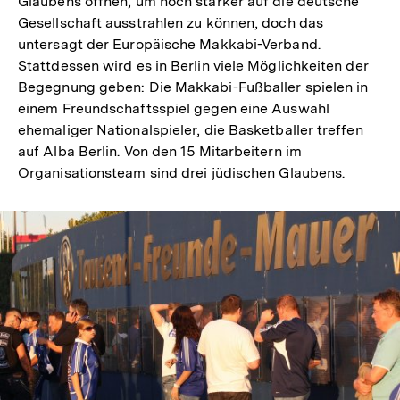
Glaubens öffnen, um noch stärker auf die deutsche
Gesellschaft ausstrahlen zu können, doch das
untersagt der Europäische Makkabi-Verband.
Stattdessen wird es in Berlin viele Möglichkeiten der
Begegnung geben: Die Makkabi-Fußballer spielen in
einem Freundschaftsspiel gegen eine Auswahl
ehemaliger Nationalspieler, die Basketballer treffen
auf Alba Berlin. Von den 15 Mitarbeitern im
Organisationsteam sind drei jüdischen Glaubens.
Zum
Seite