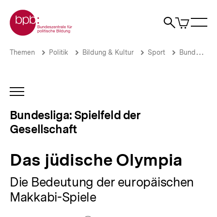
Direkt
Zur Startseite der bpb
zum
0
Artikel
Sho
Seiteninhalt
im
Naviga
Suche
springen
War
öffne
öffnen
öff
Pfadnavigation
Das
Brotkrümelnavigation
Themen
Politik
Bildung & Kultur
Sport
Bundesliga: Spielfeld der Gesellschaft
jüdische
Olympia
|
Bundesliga:
INHALTSNAVIGATION
Spielfeld
ÖFFNEN
der
Bundesliga: Spielfeld der
Gesellschaft
Gesellschaft
|
bpb.de
Das jüdische Olympia
Die Bedeutung der europäischen
Makkabi-Spiele