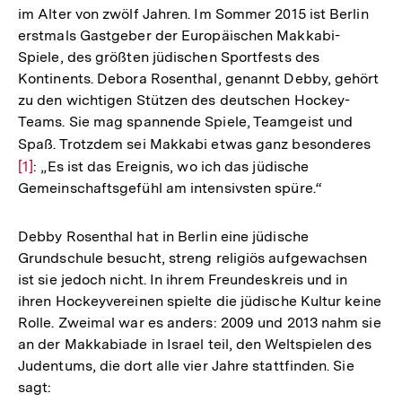
im Alter von zwölf Jahren. Im Sommer 2015 ist Berlin
erstmals Gastgeber der Europäischen Makkabi-
Spiele, des größten jüdischen Sportfests des
Kontinents. Debora Rosenthal, genannt Debby, gehört
zu den wichtigen Stützen des deutschen Hockey-
Teams. Sie mag spannende Spiele, Teamgeist und
Spaß. Trotzdem sei Makkabi etwas ganz besonderes
Zur
[1]
: „Es ist das Ereignis, wo ich das jüdische
Aufl
Gemeinschaftsgefühl am intensivsten spüre.“
der
Fuß
Debby Rosenthal hat in Berlin eine jüdische
Grundschule besucht, streng religiös aufgewachsen
ist sie jedoch nicht. In ihrem Freundeskreis und in
ihren Hockeyvereinen spielte die jüdische Kultur keine
Rolle. Zweimal war es anders: 2009 und 2013 nahm sie
an der Makkabiade in Israel teil, den Weltspielen des
Judentums, die dort alle vier Jahre stattfinden. Sie
sagt: