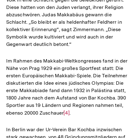
Diese hatten von den Juden verlangt, ihrer Religion
abzuschwören. Judas Makkabäus gewann die
Schlacht. „So bleibt er als heldenhafter Feldherr in
kollektiver Erinnerung“, sagt Zimmermann. „Diese
Symbolik wurde kultiviert und wird auch in der
Gegenwart deutlich betont.“
Im Rahmen des Makkabi-Weltkongresses fand in der
Nähe von Prag 1929 ein großes Sportfest statt: Die
ersten Europäischen Makkabi-Spiele. Die Teilnehmer
diskutierten die Idee eines jüdisches Olympias: Die
erste Makkabiade fand dann 1932 in Palästina statt,
1800 Jahre nach dem Aufstand von Bar Kochba. 390
Sportler aus 19 Ländern und Regionen nahmen teil,
ebenso 20000 Zuschauer
Zur
[4]
.
Auflösung
der
In Berlin war der Ur-Verein Bar Kochba inzwischen
Fußnote
stark gewachsen, von 48 Gründungsmitgliedern auf