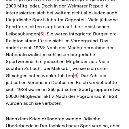
2000 Mitglieder. Doch in der Weimarer Republik
interessierten sich bei weitem nicht alle Juden auch
für jüdische Sportklubs. Im Gegenteil: Viele jüdische
Sportler blickten skeptisch auf die zionistischen
Leibesübungen
Zur
[5]
. Sie waren integrierte Bürger, die
Religion stand für sie nicht im Vordergrund. Das
Auflösung
änderte sich 1933: Nach der Machtübernahme der
der
Nationalsozialisten schlossen bürgerliche
Fußnote
Sportvereine ihre jüdischen Mitglieder aus. Viele
suchten Zuflucht bei Makkabi, wo sie sich unter
Gleichgesinnten wohler fühlten
Zur
[6]
. Die Zahl der
jüdischen Vereine im Deutschen Reich vervielfachte
Auflösung
sich: 1938 waren in 350 jüdischen Sportgruppen etwa
der
50000 Mitglieder aktiv. Nach der Pogromnacht 1938
Fußnote
wurden auch sie verboten.
Nach dem Krieg gründeten wenige jüdische
Überlebende in Deutschland neue Sportvereine, aber