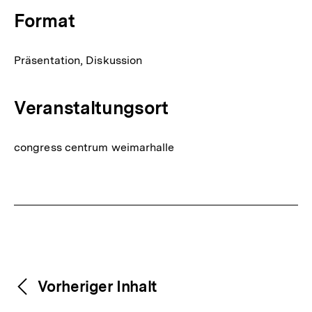
Format
Präsentation, Diskussion
Veranstaltungsort
congress centrum weimarhalle
Fussnoten
Weitere
Content-
Vorheriger Inhalt
Navigation