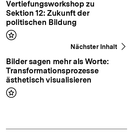
Inhalte
V
Vertiefungsworkshop zu
o
Sektion 12: Zukunft der
r
politischen Bildung
h
Inhalt
e
merken
Nächster Inhalt
r
i
N
Bilder sagen mehr als Worte:
g
ä
Transformationsprozesse
e
c
ästhetisch visualisieren
r
h
I
Inhalt
s
merken
n
t
h
e
a
r
l