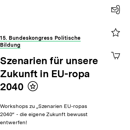
Konta
0
15. Bundeskongress Politische
Merklist
Bildung
ansehen
0
Artik
im
Szenarien für unsere
Shop-
Zukunft in EU-ropa
Warenko
ansehen
2040
Inhalt
merken
Workshops zu „Szenarien EU-ropas
2040“ - die eigene Zukunft bewusst
entwerfen!