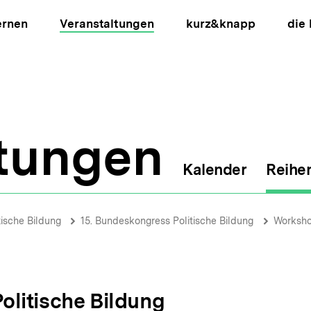
ernen
Veranstaltungen
kurz&knapp
die
ltungen
Kalender
Reihe
ion
tische Bildung
15. Bundeskongress Politische Bildung
Worksh
olitische Bildung