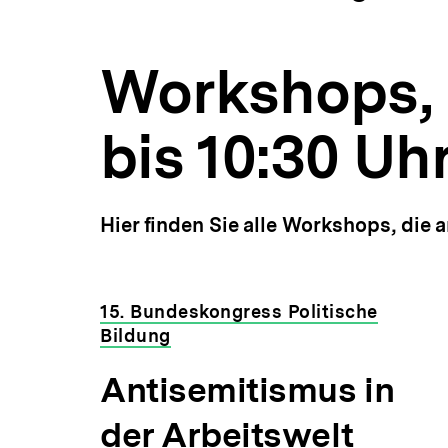
|
a
ÖFFNEN
15.
t
Bundeskongress
i
Politische
Workshops, 
o
Bildung
n
2023
|
bis 10:30 Uh
bpb.de
Hier finden Sie alle Workshops, die 
15. Bundeskongress Politische
Bildung
Antisemitismus in
der Arbeitswelt