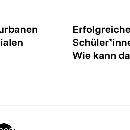
 urbanen
N
Erfolgreich
ialen
ä
Schüler*inn
c
Wie kann da
h
s
t
e
r
Zur