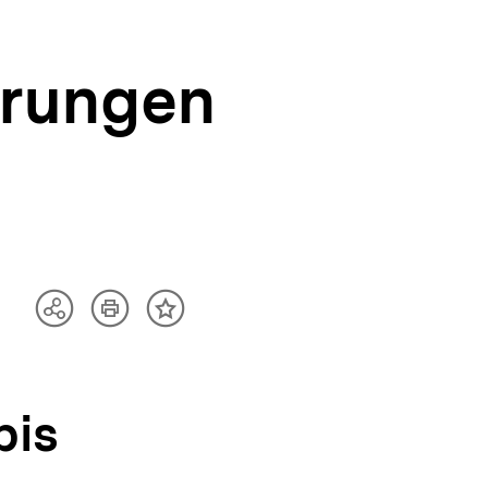
erungen
Artikel
Teilen
Inhalt
drucken
Optionen
merken
anzeigen
bis