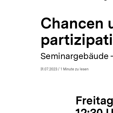
Politische
a
ÖFFNEN
Bildung
t
2023
i
|
Chancen 
o
bpb.de
n
partizipat
Seminargebäude -
31.07.2023
/ 1 Minute zu lesen
Freitag
12:30 