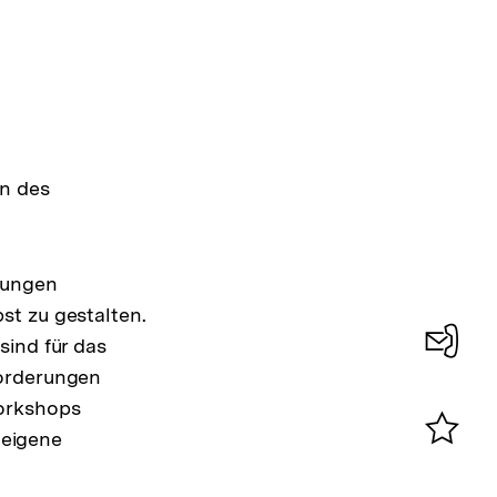
en des
jungen
st zu gestalten.
sind für das
forderungen
Konta
Workshops
0
 eigene
Merklist
ansehen
0