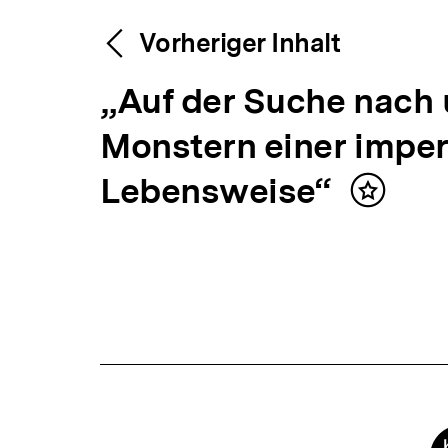
Content-
Weitere
Vorheriger Inhalt
Navigation
V
„Auf der Suche nach
Inhalte
o
Monstern einer imper
r
Lebensweise“
Inhalt
merken
h
e
r
i
g