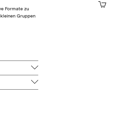
Artik
im
ive Formate zu
Shop-
n kleinen Gruppen
Warenko
ansehen
aufklappen
aufklappen