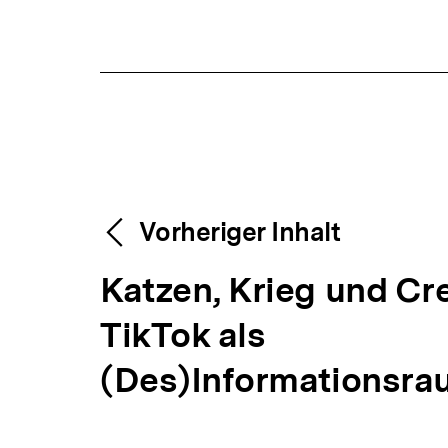
Fussnoten
Content-
Weitere
Vorheriger Inhalt
Navigation
V
Katzen, Krieg und Cre
Inhalte
o
TikTok als
r
(Des)Informationsr
h