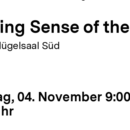
king Sense of th
lügelsaal Süd
g, 04. November 9:00
Uhr