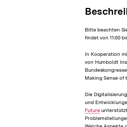
Beschre
Bitte beachten Si
findet von 11:00 bi
In Kooperation mi
von Humboldt Inst
Bundeskongresses
Making Sense of t
Die Digitalisieru
und Entwicklunge
Future
unterstütz
Problemstellungen
Welche Aspekte d