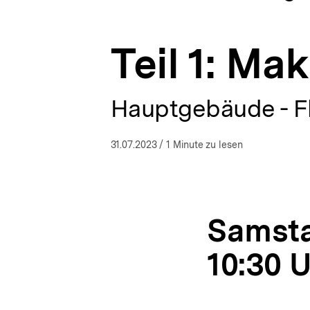
15.
a
ÖFFNEN
Bundeskongress
t
Politische
i
Bildung
Teil 1: Ma
o
2023
n
|
bpb.de
Hauptgebäude - F
31.07.2023
/ 1 Minute zu lesen
Samsta
10:30 