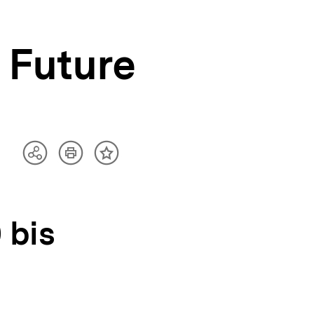
e Future
Artikel
Teilen
Inhalt
drucken
Optionen
merken
anzeigen
 bis