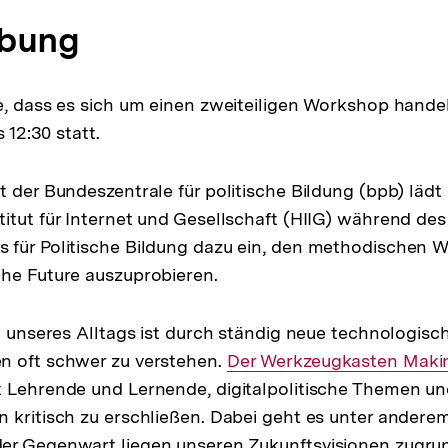
ibung
e, dass es sich um einen zweiteiligen Workshop handelt
s 12:30 statt.
t der Bundeszentrale für politische Bildung (bpb) läd
itut für Internet und Gesellschaft (HIIG) während des
 für Politische Bildung dazu ein, den methodischen 
he Future auszuprobieren.
ng unseres Alltags ist durch ständig neue technologis
n oft schwer zu verstehen.
Interner
Der Werkzeugkasten Makin
t Lehrende und Lernende, digitalpolitische Themen u
Link:
 kritisch zu erschließen. Dabei geht es unter andere
er Gegenwart liegen unseren Zukunftsvisionen zugr