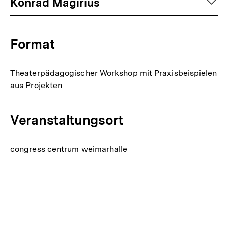
auf
Konrad Magirius
Format
Theaterpädagogischer Workshop mit Praxisbeispielen
aus Projekten
Veranstaltungsort
congress centrum weimarhalle
Fussnoten