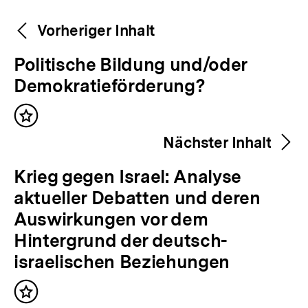
Weitere
Content-
Vorheriger Inhalt
Navigation
Inhalte
V
Politische Bildung und/oder
o
Demokratieförderung?
r
Inhalt
h
merken
Nächster Inhalt
e
r
N
Krieg gegen Israel: Analyse
i
ä
aktueller Debatten und deren
g
c
Auswirkungen vor dem
e
h
Hintergrund der deutsch-
r
s
israelischen Beziehungen
I
t
n
Inhalt
e