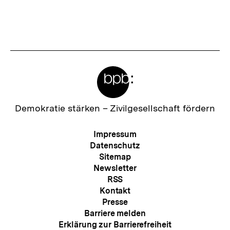
merken
h
r
a
I
l
n
t
h
:
Meta-
a
Links
l
t
Zur
Demokratie stärken –
Zivilgesellschaft fördern
Startseite
:
der
Meta-
Impressum
bpb
Navigation
Datenschutz
Sitemap
Newsletter
RSS
Kontakt
Presse
Barriere melden
Erklärung zur Barrierefreiheit